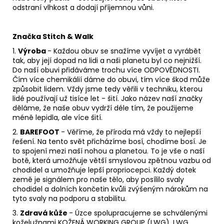
odstraní vlhkost a dodají příjemnou vůni.
Značka Stitch & Walk
1.
Výroba
- Každou obuv se snažíme vyvíjet a vyrábět
tak, aby její dopad na lidi a naši planetu byl co nejnižší.
Do naší obuvi přidáváme trochu více ODPOVĚDNOSTI.
Čím více chemikálií dáme do obuvi, tím více škod může
způsobit lidem.
Vždy jsme tedy věřili v techniku, kterou
lidé používají už tisíce let - šití.
Jako název naší značky
děláme, že naše obuv vydrží déle tím, že použijeme
méně lepidla, ale více šití.
2.
BAREFOOT
- Věříme, že příroda má vždy to nejlepší
řešení.
Na tento svět přicházíme bosí, chodíme bosí.
Je
to spojení mezi naší nohou a planetou.
To je vše o naší
botě, která umožňuje větší smyslovou zpětnou vazbu od
chodidel a umožňuje lepší propriocepci.
Každý dotek
země je signálem pro naše tělo, aby posílilo svaly
chodidel a dolních končetin kvůli zvýšeným nárokům na
tyto svaly na podporu a stabilitu.
3.
Zdravá kůže
- Úzce spolupracujeme se schválenými
koželužnami KOŽENÁ WORKING GROUP (LWG).
LWG