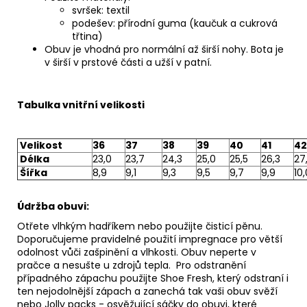
svršek: textil
podešev: přírodní guma (kaučuk a cukrová
třtina)
Obuv je vhodná pro normální až širší nohy. Bota je
v širší v prstové části a užší v patní.
Tabulka vnitřní velikosti
Velikost
36
37
38
39
40
41
42
Délka
23,0
23,7
24,3
25,0
25,5
26,3
27
Šířka
8,9
9,1
9,3
9,5
9,7
9,9
10,
Údržba obuvi:
Otřete vlhkým hadříkem nebo použijte
čisticí pěnu
.
Doporučujeme pravidelné použití
impregnace
pro větší
odolnost vůči zašpinění a vlhkosti. Obuv neperte v
pračce a nesušte u zdrojů tepla. Pro odstranění
případného zápachu použijte
Shoe Fresh
, který odstraní i
ten nejodolnější zápach a zanechá tak vaši obuv svěží
nebo
Jolly packs
- osvěžující sáčky do obuvi, které