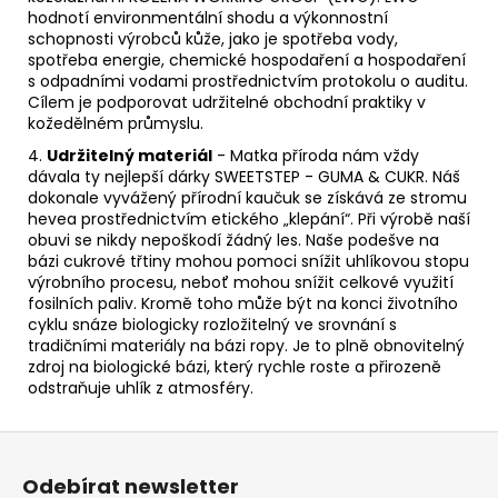
hodnotí environmentální shodu a výkonnostní
schopnosti výrobců kůže, jako je spotřeba vody,
spotřeba energie, chemické hospodaření a hospodaření
s odpadními vodami prostřednictvím protokolu o auditu.
Cílem je podporovat udržitelné obchodní praktiky v
kožedělném průmyslu.
4.
Udržitelný materiál
- Matka příroda nám vždy
dávala ty nejlepší dárky SWEETSTEP - GUMA & CUKR.
Náš
dokonale vyvážený přírodní kaučuk se získává ze stromu
hevea prostřednictvím etického „klepání“.
Při výrobě naší
obuvi se nikdy nepoškodí žádný les.
Naše podešve na
bázi cukrové třtiny mohou pomoci snížit uhlíkovou stopu
výrobního procesu, neboť mohou snížit celkové využití
fosilních paliv.
Kromě toho může být na konci životního
cyklu snáze biologicky rozložitelný ve srovnání s
tradičními materiály na bázi ropy.
Je to plně obnovitelný
zdroj na biologické bázi, který rychle roste a přirozeně
odstraňuje uhlík z atmosféry.
Z
á
Odebírat newsletter