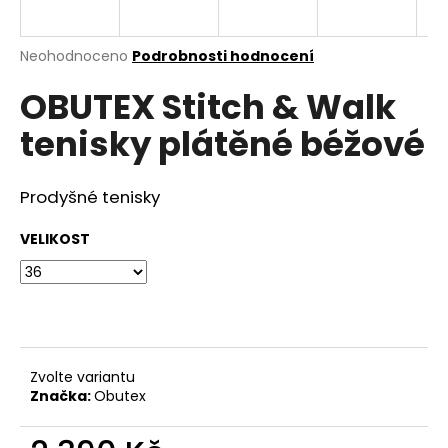
a
j
Průměrné
Neohodnoceno
Podrobnosti hodnocení
í
hodnocení
OBUTEX Stitch & Walk
produktu
t
je
?
tenisky plátěné béžové
0,0
z
5
hvězdiček.
Prodyšné tenisky
HLEDAT
VELIKOST
D
o
p
Zvolte variantu
o
Značka:
Obutex
r
u