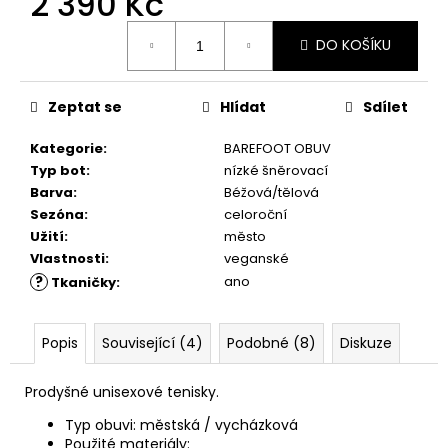
2 390 Kč
č
u
Měrná
j
DO KOŠÍKU
cena:
e
m
Zeptat se
Hlídat
Sdílet
e
Kategorie
:
BAREFOOT OBUV
VLOŽKY
Typ bot
:
nízké šněrovací
BAREFOOT
Barva
:
Béžová/tělová
S
Sezóna
:
celoroční
PAMĚŤOVOU
Užití
:
město
PĚNOU
Vlastnosti
:
veganské
89
?
ano
Kč
Tkaničky
:
Popis
Související (4)
Podobné (8)
Diskuze
Prodyšné unisexové tenisky.
Typ obuvi: městská / vycházková
Použité materiály: