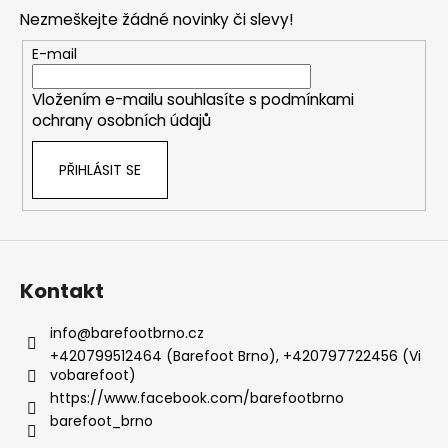
p
Nezmeškejte žádné novinky či slevy!
a
t
E-mail
í
Vložením e-mailu souhlasíte s
podmínkami
ochrany osobních údajů
PŘIHLÁSIT SE
Kontakt
info
@
barefootbrno.cz
+420799512464 (Barefoot Brno), +420797722456 (Vi
vobarefoot)
https://www.facebook.com/barefootbrno
barefoot_brno