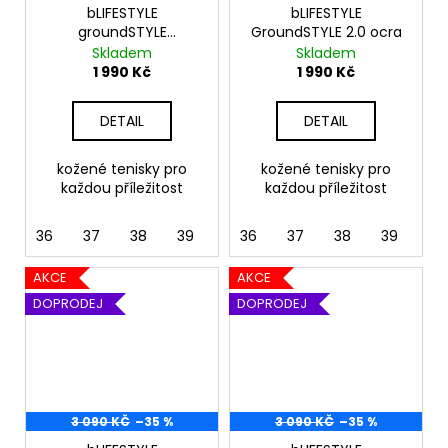
bLIFESTYLE
bLIFESTYLE
groundSTYLE
GroundSTYLE 2.0 ocra
haselnuss
Skladem
Skladem
1 990 Kč
1 990 Kč
DETAIL
DETAIL
kožené tenisky pro
kožené tenisky pro
každou příležitost
každou příležitost
36
37
38
39
40
36
41
37
42
38
39
40
AKCE
AKCE
DOPRODEJ
DOPRODEJ
3 090 KČ
–35 %
3 090 KČ
–35 %