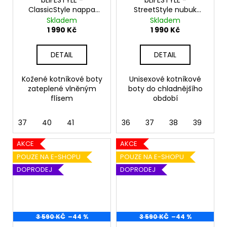
bLIFESTYLE -
bLIFESTYLE -
ClassicStyle nappa
StreetStyle nubuk
schwarz
keramik
Skladem
Skladem
1 990 Kč
1 990 Kč
DETAIL
DETAIL
Kožené kotníkové boty
Unisexové kotníkové
zateplené vlněným
boty do chladnějšího
flísem
období
37
40
41
36
37
38
39
40
AKCE
AKCE
POUZE NA E-SHOPU
POUZE NA E-SHOPU
DOPRODEJ
DOPRODEJ
3 590 KČ
–44 %
3 590 KČ
–44 %