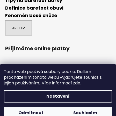
Tipy na barefoot dárky
Definice barefoot obuvi
Fenomén bosé chůze
ARCHIV
Přijímáme online platby
Tento web používá soubory cookie. Dalším
procházením tohoto webu vyjadřujete souhlas s
jejich používáním.. Více informací
zde
.
comgate
Nastavení
Vytvořil Shoptet
Boty označené POUZE NA ESHOPU nejsou na prodejně, ale
Copyright 2026
Barefoot Brno
. Všechna práva
dají se tam objednat na osobní odběr. Boty označené
Odmítnout
Souhlasím
vyhrazena.
Upravit nastavení cookies