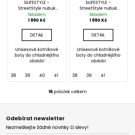
bLIFESTYLE -
bLIFESTYLE -
StreetStyle nubuk
StreetStyle nubuk
petrol
sand
Skladem
Skladem
1 990 Kč
1 990 Kč
DETAIL
DETAIL
Unisexové kotníkové
Unisexové kotníkové
boty do chladnějšího
boty do chladnějšího
období
období
38
39
40
41
43
38
39
41
16
položek celkem
O
v
Z
l
á
á
Odebírat newsletter
d
p
a
Nezmeškejte žádné novinky či slevy!
a
c