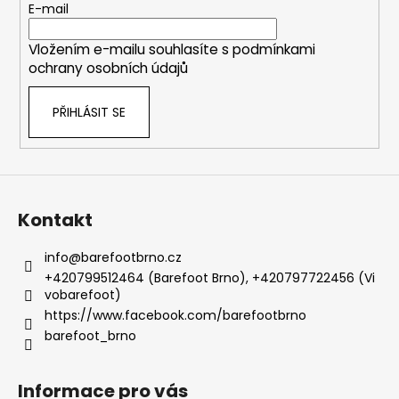
t
E-mail
í
í
p
Vložením e-mailu souhlasíte s
podmínkami
r
ochrany osobních údajů
v
k
PŘIHLÁSIT SE
y
v
ý
p
i
s
Kontakt
u
info
@
barefootbrno.cz
+420799512464 (Barefoot Brno), +420797722456 (Vi
vobarefoot)
https://www.facebook.com/barefootbrno
barefoot_brno
Informace pro vás