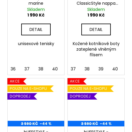
marine
ClassicStyle nappa
braun
Skladem
Skladem
1 990 Kč
1 990 Kč
DETAIL
DETAIL
unisexové tenisky
Kožené kotníkové boty
zateplené vlněným
flísem
36
37
38
40
41
37
38
39
40
41
AKCE
AKCE
POUZE NA E-SHOPU
POUZE NA E-SHOPU
DOPRODEJ
DOPRODEJ
3 590 KČ
–44 %
3 590 KČ
–44 %