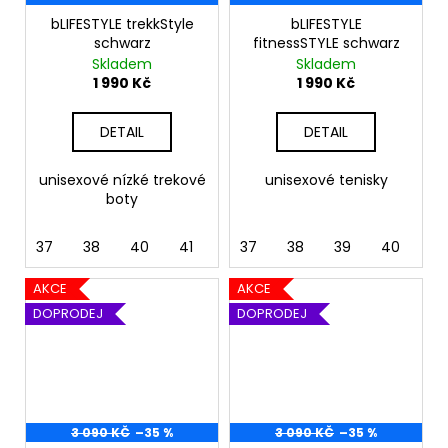
bLIFESTYLE trekkStyle
bLIFESTYLE
schwarz
fitnessSTYLE schwarz
Skladem
Skladem
1 990 Kč
1 990 Kč
DETAIL
DETAIL
unisexové nízké trekové
unisexové tenisky
boty
37
38
40
41
42
37
38
39
40
41
AKCE
AKCE
DOPRODEJ
DOPRODEJ
3 090 KČ
–35 %
3 090 KČ
–35 %