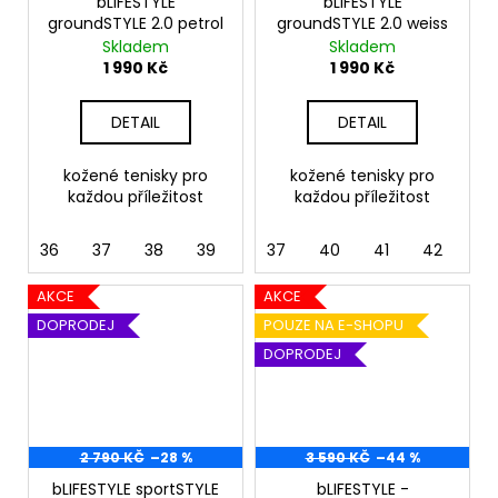
bLIFESTYLE
bLIFESTYLE
groundSTYLE 2.0 petrol
groundSTYLE 2.0 weiss
Skladem
Skladem
1 990 Kč
1 990 Kč
DETAIL
DETAIL
kožené tenisky pro
kožené tenisky pro
každou příležitost
každou příležitost
36
37
38
39
40
37
41
40
42
41
43
42
43
AKCE
AKCE
DOPRODEJ
POUZE NA E-SHOPU
DOPRODEJ
2 790 KČ
–28 %
3 590 KČ
–44 %
bLIFESTYLE sportSTYLE
bLIFESTYLE -