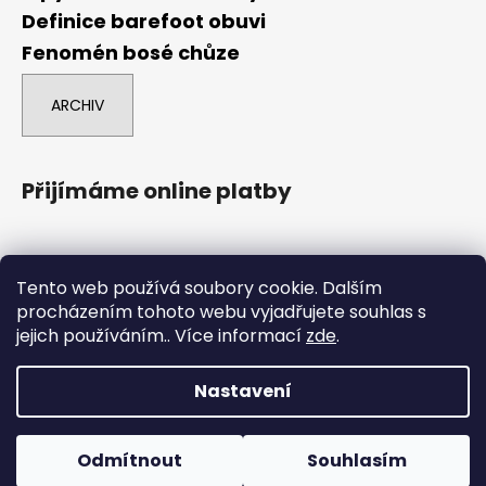
Definice barefoot obuvi
Fenomén bosé chůze
ARCHIV
Přijímáme online platby
Tento web používá soubory cookie. Dalším
procházením tohoto webu vyjadřujete souhlas s
jejich používáním.. Více informací
zde
.
comgate
Nastavení
Vytvořil Shoptet
Boty označené POUZE NA ESHOPU nejsou na prodejně, ale
Copyright 2026
Barefoot Brno
. Všechna práva
dají se tam objednat na osobní odběr. Boty označené
Odmítnout
Souhlasím
vyhrazena.
Upravit nastavení cookies
DOPRODEJ již nebudeme doskladňovat.