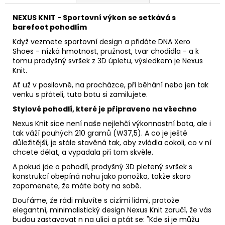
NEXUS KNIT - Sportovní výkon se setkává s
barefoot pohodlím
Když vezmete sportovní design a přidáte DNA Xero
Shoes - nízká hmotnost, pružnost, tvar chodidla - a k
tomu prodyšný svršek z 3D úpletu, výsledkem je Nexus
Knit.
Ať už v posilovně, na procházce, při běhání nebo jen tak
venku s přáteli, tuto botu si zamilujete.
Stylové pohodlí, které je připraveno na všechno
Nexus Knit sice není naše nejlehčí výkonnostní bota, ale i
tak váží pouhých 210 gramů (W37,5). A co je ještě
důležitější, je stále stavěná tak, aby zvládla cokoli, co v ní
chcete dělat, a vypadala při tom skvěle.
A pokud jde o pohodlí, prodyšný 3D pletený svršek s
konstrukcí obepíná nohu jako ponožka, takže skoro
zapomenete, že máte boty na sobě.
Doufáme, že rádi mluvíte s cizími lidmi, protože
elegantní, minimalistický design Nexus Knit zaručí, že vás
budou zastavovat n na ulici a ptát se: "Kde si je můžu