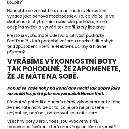
koupit?"
Nenechte se zmást tím, co na modelu Nexus Knit
vypadá jako pěnová mezipodešev. To, co vidíte, je ve
skutečnosti chytrá minimalistická podrážka, která
obepíná svršek a vytváří tak profil, který lidé znají.
Přesto si vychutnáte odezvu a citlivost podrážky
FeelTrue™, která pomáhá vašemu mozku řídit pohyb
těla způsobem, který je efektivní, účinný a hlavně
příjemný.
VYRÁBÍME VÝKONNOSTNÍ BOTY
TAK POHODLNÉ, ŽE ZAPOMENETE,
ŽE JE MÁTE NA SOBĚ.
Pokud se vaše nohy na konci dne necítí tak dobře jako
na začátku, ještě jste nevyzkoušeli Nexus Knit.
Převratné pohodlí a nadprůměrný výkon pramení z toho,
že necháte nohy dělat to, co je pro ně přirozené –
ohýbat se, napínat, natahovat se a cítit zem.
Všechny boty Xero Shoes jsou vybaveny širší,
tvarovanou špičkou, která umožňuje prstům rozprostřít