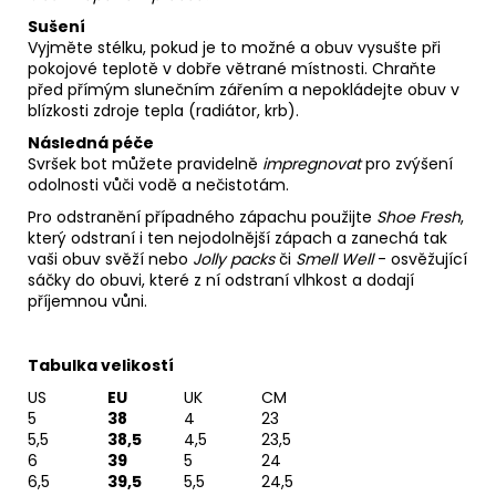
Sušení
Vyjměte stélku, pokud je to možné a obuv vysušte při
pokojové teplotě v dobře větrané místnosti. Chraňte
před přímým slunečním zářením a nepokládejte obuv v
blízkosti zdroje tepla (radiátor, krb).
Následná péče
Svršek bot můžete pravidelně
impregnovat
pro zvýšení
odolnosti vůči vodě a nečistotám.
Pro odstranění případného zápachu použijte
Shoe Fresh
,
který odstraní i ten nejodolnější zápach a zanechá tak
vaši obuv svěží nebo
Jolly packs
či
Smell Well
- osvěžující
sáčky do obuvi, které z ní odstraní vlhkost a dodají
příjemnou vůni.
Tabulka velikostí
US
EU
UK
CM
5
38
4
23
5,5
38,5
4,5
23,5
6
39
5
24
6,5
39,5
5,5
24,5