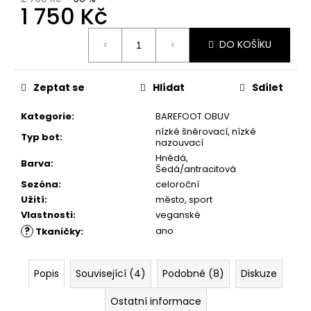
č
1 750 Kč
u
j
Měrná
DO KOŠÍKU
e
cena:
m
e
Zeptat se
Hlídat
Sdílet
Kategorie
:
BAREFOOT OBUV
RUSTIC
CREAM
nízké šněrovací, nízké
Typ bot
:
75ML
nazouvací
Hnědá,
239
Barva
:
Šedá/antracitová
Kč
Sezóna
:
celoroční
Užití
:
město, sport
Vlastnosti
:
veganské
?
ano
Tkaničky
:
Popis
Související (4)
Podobné (8)
Diskuze
Ostatní informace