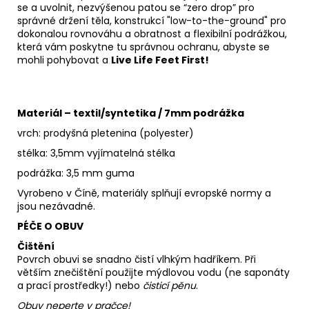
se a uvolnit, nezvýšenou patou se “zero drop” pro
správné držení těla, konstrukcí "low-to-the-ground" pro
dokonalou rovnováhu a obratnost a flexibilní podrážkou,
která vám poskytne tu správnou ochranu, abyste se
mohli pohybovat a
Live Life Feet First!
M
ateriál – textil/syntetika / 7mm podrážka
vrch: prodyšná pletenina (polyester)
stélka: 3,5mm vyjímatelná stélka
podrážka: 3,5 mm guma
Vyrobeno v Číně, materiály splňují evropské normy a
jsou nezávadné.
PÉČE O OBUV
Čištění
Povrch obuvi se snadno čistí vlhkým hadříkem. Při
větším znečištění použijte mýdlovou vodu (ne saponáty
a prací prostředky!) nebo
čisticí pěnu
.
Obuv neperte v pračce!