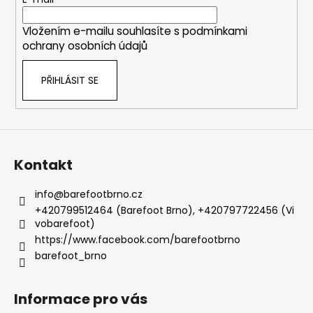
t
í
Vložením e-mailu souhlasíte s
podmínkami
ochrany osobních údajů
PŘIHLÁSIT SE
Kontakt
info
@
barefootbrno.cz
+420799512464 (Barefoot Brno), +420797722456 (Vi
vobarefoot)
https://www.facebook.com/barefootbrno
barefoot_brno
Informace pro vás