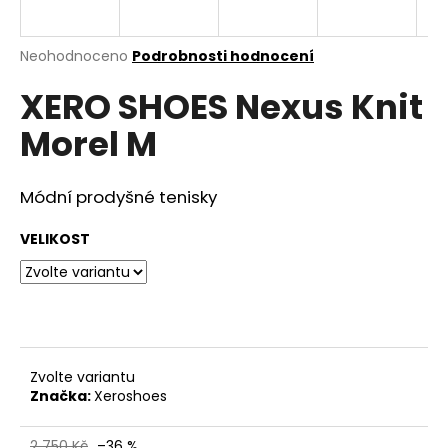
a
j
Průměrné
Neohodnoceno
Podrobnosti hodnocení
í
hodnocení
XERO SHOES Nexus Knit
produktu
t
je
?
Morel M
0,0
z
5
hvězdiček.
Módní prodyšné tenisky
HLEDAT
VELIKOST
D
o
p
Zvolte variantu
o
Značka:
Xeroshoes
r
u
2 750 Kč
–36 %