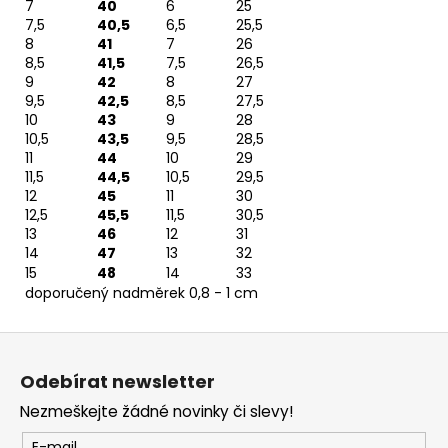
7
40
6
25
7,5
40,5
6,5
25,5
8
41
7
26
8,5
41,5
7,5
26,5
9
42
8
27
9,5
42,5
8,5
27,5
10
43
9
28
10,5
43,5
9,5
28,5
11
44
10
29
11,5
44,5
10,5
29,5
12
45
11
30
12,5
45,5
11,5
30,5
13
46
12
31
14
47
13
32
15
48
14
33
doporučený nadměrek 0,8 - 1 cm
Z
á
Odebírat newsletter
p
Nezmeškejte žádné novinky či slevy!
a
E-mail