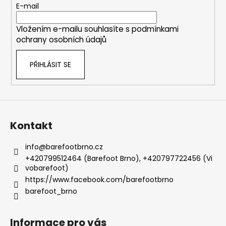
t
E-mail
í
Vložením e-mailu souhlasíte s
podmínkami
ochrany osobních údajů
PŘIHLÁSIT SE
Kontakt
info
@
barefootbrno.cz
+420799512464 (Barefoot Brno), +420797722456 (Vi
vobarefoot)
https://www.facebook.com/barefootbrno
barefoot_brno
Informace pro vás