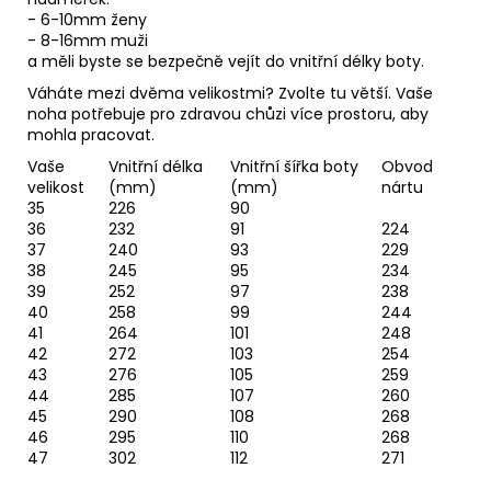
- 6-10mm ženy
- 8-16mm muži
a měli byste se bezpečně vejít do vnitřní délky boty.
Váháte mezi dvěma velikostmi? Zvolte tu větší. Vaše
noha potřebuje pro zdravou chůzi více prostoru, aby
mohla pracovat.
Vaše
Vnitřní délka
Vnitřní šířka boty
Obvod
velikost
(mm)
(mm)
nártu
35
226
90
36
232
91
224
37
240
93
229
38
245
95
234
39
252
97
238
40
258
99
244
41
264
101
248
42
272
103
254
43
276
105
259
44
285
107
260
45
290
108
268
46
295
110
268
47
302
112
271