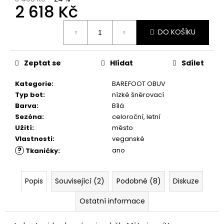
č
2 618 Kč
u
j
Měrná
DO KOŠÍKU
e
cena:
m
e
Zeptat se
Hlídat
Sdílet
Kategorie
:
BAREFOOT OBUV
SUEDE
(VELOUR)
Typ bot
:
nízké šněrovací
NUBUCK
Barva
:
Bílá
SPRAY
Sezóna
:
celoroční, letní
200
ML,
Užití
:
město
01
Vlastnosti
:
veganské
-
?
ano
Tkaničky
:
NEUTRAL
219
Kč
Popis
Související (2)
Podobné (8)
Diskuze
Ostatní informace