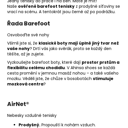
Jedny tenisky do práce i na běh. Máte je mít!
Naše
ověřené barefoot tenisky
z prodyšné síťoviny se
vrací na scénu. A tentokrát jsou černé až po podrážku.
Řada Barefoot
Osvoboďte své nohy
Všimli jste si, že
klasické boty mají úplně jiný tvar než
vaše nohy
? Drtí vás jako svěrák, proto se každý den
těšíte, až je zujete.
Vyzkoušejte barefoot boty, které dají
prostor prstům a
flexibilitu celému chodidlu
. V Ahinsa shoes se každá
cesta promění v jemnou masáž nohou – a také vašeho
mozku. Věděli jste, že chůze v bosobotách
stimuluje
mozková centra
?
AirNet®
Nebesky vzdušné tenisky
Prodyšný.
Propouští k nohám vzduch.