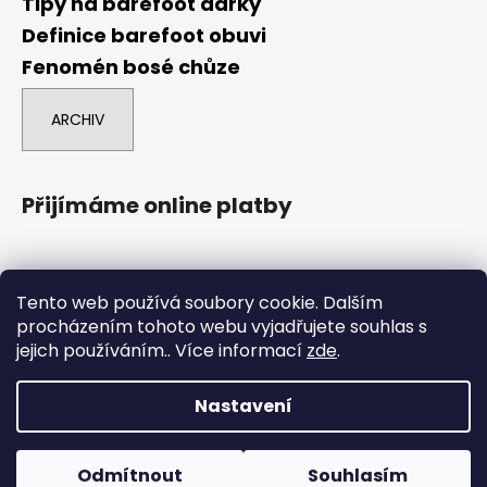
Tipy na barefoot dárky
Definice barefoot obuvi
Fenomén bosé chůze
ARCHIV
Přijímáme online platby
Tento web používá soubory cookie. Dalším
procházením tohoto webu vyjadřujete souhlas s
jejich používáním.. Více informací
zde
.
comgate
Nastavení
Vytvořil Shoptet
Boty označené POUZE NA ESHOPU nejsou na prodejně, ale
Copyright 2026
Barefoot Brno
. Všechna práva
dají se tam objednat na osobní odběr. Boty označené
Odmítnout
Souhlasím
vyhrazena.
Upravit nastavení cookies