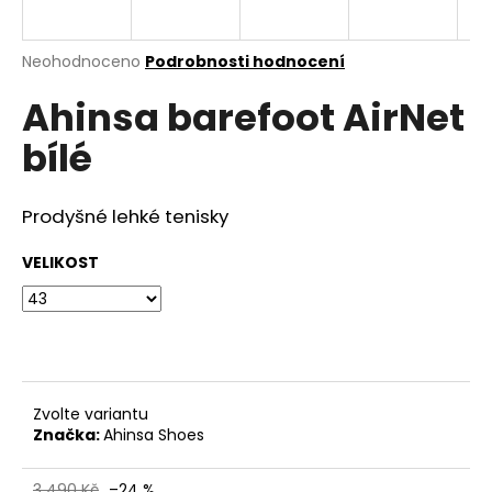
a
j
Průměrné
Neohodnoceno
Podrobnosti hodnocení
í
hodnocení
Ahinsa barefoot AirNet
produktu
t
je
?
bílé
0,0
z
5
hvězdiček.
Prodyšné lehké tenisky
HLEDAT
VELIKOST
D
o
p
Zvolte variantu
o
Značka:
Ahinsa Shoes
r
u
3 490 Kč
–24 %