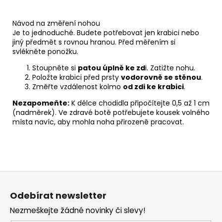
Návod na změření nohou
Je to jednoduché. Budete potřebovat jen krabici nebo
jiný předmět s rovnou hranou. Před měřením si
svlékněte ponožku.
Stoupněte si
patou úplně ke zd
i. Zatižte nohu.
Položte krabici před prsty
vodorovně se stěnou
.
Změřte vzdálenost kolmo
od zdi ke krabici
.
Nezapomeňte:
K délce chodidla připočítejte 0,5 až 1 cm
(nadměrek). Ve zdravé botě potřebujete kousek volného
místa navíc, aby mohla noha přirozeně pracovat.
Z
á
Odebírat newsletter
p
Nezmeškejte žádné novinky či slevy!
a