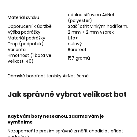
odolná síťovina AirNet
Materiál svršku
(polyester)
Doporučení k údržbě
Stačí otřít vlhkým hadříkem.
Výška podrážky
2 mm + 2 mm vzorek
Materiál podrážky
Lifo+
Drop (podpatek)
nulový
Varianta
Barefoot
Hmotnost (1 bota ve
157 gramů
velikosti 40)
Dámské barefoot tenisky AirNet černé
Jak správně vybrat velikost bot
Když vám boty nesednou, zdarma vám je
vyměníme
Nezapomeňte prosím
správně změřit chodidlo
, přidat
nadměrek: