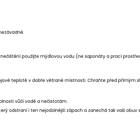
u nezávadné.
 znečištění použijte mýdlovou vodu (ne saponáty a prací prostř
ojové teplotě v dobře větrané místnosti. Chraňte před přímým s
olnosti vůči vodě a nečistotám.
který odstraní i ten nejodolnější zápach a zanechá tak vaši obuv