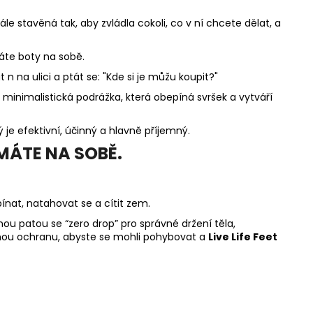
ále stavěná tak, aby zvládla cokoli, co v ní chcete dělat, a
áte boty na sobě.
n na ulici a ptát se: "Kde si je můžu koupit?"
minimalistická podrážka, která obepíná svršek a vytváří
je efektivní, účinný a hlavně příjemný.
MÁTE NA SOBĚ.
ínat, natahovat se a cítit zem.
ou patou se “zero drop” pro správné držení těla,
vnou ochranu, abyste se mohli pohybovat a
Live Life Feet