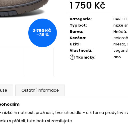
PĚNOU
ML, 01 - NEUTRAL
1 750 Kč
89 Kč
219 Kč
Měrná
cena:
Kategorie
:
BAREFO
Typ bot
:
nízké š
2 750 KČ
Barva
:
Hnědá, 
–36 %
Sezóna
:
celoroč
Užití
:
město, 
Vlastnosti
:
vegans
?
ano
Tkaničky
:
kuze
Ostatní informace
 pohodlím
nízká hmotnost, pružnost, tvar chodidla - a k tomu prodyšný svr
ku s přáteli, tuto botu si zamilujete.