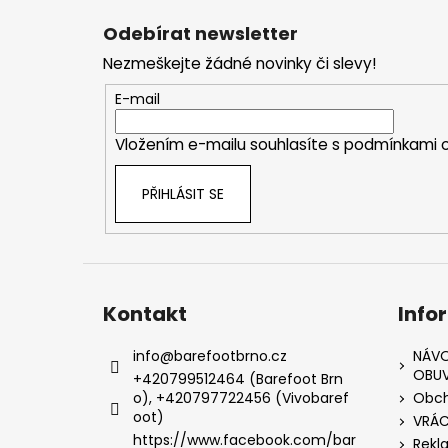
á
Odebírat newsletter
p
Nezmeškejte žádné novinky či slevy!
a
t
E-mail
í
Vložením e-mailu souhlasíte s
podmínkami o
PŘIHLÁSIT SE
Kontakt
Info
info
@
barefootbrno.cz
NÁVO
OBUV
+420799512464 (Barefoot Brn
o), +420797722456 (Vivobaref
Obch
oot)
VRÁC
https://www.facebook.com/bar
Rekl