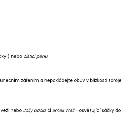
edky!) nebo
čisticí pěnu
.
lunečním zářením a nepokládejte obuv v blízkosti zdroje
 svěží nebo
Jolly packs
či
Smell Well
- osvěžující sáčky do