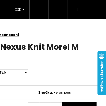
Hledat
Přihlášení
Nákupní
CZK
košík
 hodnocení
Nexus Knit Morel M
Značka:
Xeroshoes
 NUBUCK SPRAY 200