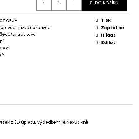
DO KOŠÍKU
Tisk
OT OBUV
něrovací, nízké nazouvací
Zeptat se
Šedá/antracitová
Hlídat
ní
Sdílet
sport
ké
šek z 3D úpletu, výsledkem je Nexus Knit.