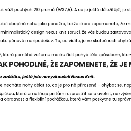
ak váží pouhých 210 gramů (W37,5). A co je ještě důležitější, je st
trukcí obepíná nohu jako ponožka, takže skoro zapomenete, že m
 minimalistický design Nexus Knit zaručí, že vás budou zastavovat 
ko pěnová mezipodešev. To, co vidíte, je ve skutečnosti chytrá 
™, která pomáhá vašemu mozku řídit pohyb těla způsobem, který 
 POHODLNÉ, ŽE ZAPOMENETE, ŽE JE 
 začátku, ještě jste nevyzkoušeli Nexus Knit.
necháte nohy dělat to, co je pro ně přirozené – ohýbat se, nap
pičkou, která umožňuje prstům rozprostřít se a uvolnit, nezvýšen
a obratnost a flexibilní podrážkou, která vám poskytne tu sprá