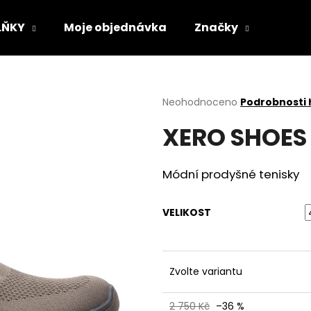
LŇKY
Moje objednávka
Značky
Co potřebujete najít?
Průměrné
Neohodnoceno
Podrobnosti
hodnocení
XERO SHOES 
produktu
HLEDAT
je
0,0
z
Módní prodyšné tenisky
5
Doporučujeme
hvězdiček.
VELIKOST
Zvolte variantu
VLOŽKY BAREFOOT S PAMĚŤOVOU
SUEDE (VELOUR)
2 750 Kč
–36 %