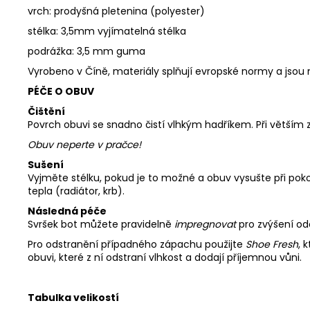
vrch: prodyšná pletenina (polyester)
stélka: 3,5mm vyjímatelná stélka
podrážka: 3,5 mm guma
Vyrobeno v Číně, materiály splňují evropské normy a jso
PÉČE O OBUV
Čištění
Povrch obuvi se snadno čistí vlhkým hadříkem. Při větším
Obuv neperte v pračce!
Sušení
Vyjměte stélku, pokud je to možné a obuv vysušte při pok
tepla (radiátor, krb).
Následná péče
Svršek bot můžete pravidelně
impregnovat
pro zvýšení od
Pro odstranění případného zápachu použijte
Shoe Fresh
, 
obuvi, které z ní odstraní vlhkost a dodají příjemnou vůni.
Tabulka velikostí