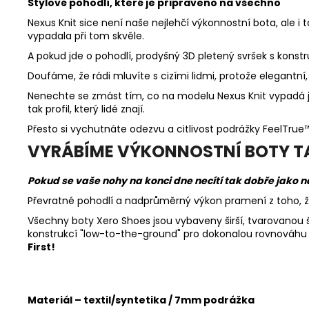
Stylové pohodlí, které je připraveno na všechno
Nexus Knit sice není naše nejlehčí výkonnostní bota, ale i t
vypadala při tom skvěle.
A pokud jde o pohodlí, prodyšný 3D pletený svršek s kons
Doufáme, že rádi mluvíte s cizími lidmi, protože elegantní,
Nenechte se zmást tím, co na modelu Nexus Knit vypadá ja
tak profil, který lidé znají.
Přesto si vychutnáte odezvu a citlivost podrážky FeelTrue
VYRÁBÍME VÝKONNOSTNÍ BOTY TAK
Pokud se vaše nohy na konci dne necítí tak dobře jako na
Převratné pohodlí a nadprůměrný výkon pramení z toho, že 
Všechny boty Xero Shoes jsou vybaveny širší, tvarovanou š
konstrukcí "low-to-the-ground" pro dokonalou rovnováhu 
First!
M
ateriál – textil/syntetika / 7mm podrážka