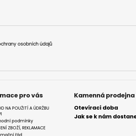
chrany osobních údajů
rmace pro vás
Kamenná prodejna
Otevírací doba
D NA POUŽITÍ A ÚDRŽBU
I
Jak se k nám dostan
odní podmínky
ENÍ ZBOŽÍ, REKLAMACE
amační řád