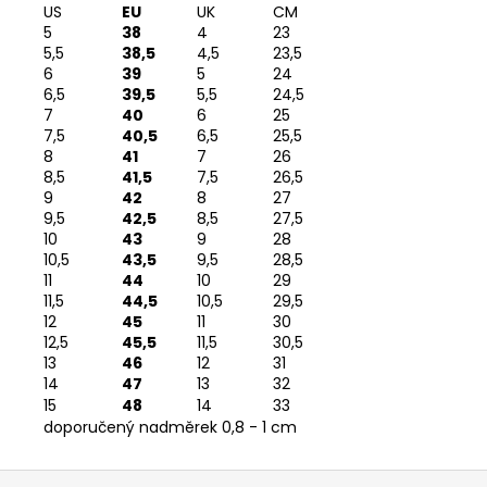
US
EU
UK
CM
5
38
4
23
5,5
38,5
4,5
23,5
6
39
5
24
6,5
39,5
5,5
24,5
7
40
6
25
7,5
40,5
6,5
25,5
8
41
7
26
8,5
41,5
7,5
26,5
9
42
8
27
9,5
42,5
8,5
27,5
10
43
9
28
10,5
43,5
9,5
28,5
11
44
10
29
11,5
44,5
10,5
29,5
12
45
11
30
12,5
45,5
11,5
30,5
13
46
12
31
14
47
13
32
15
48
14
33
doporučený nadměrek 0,8 - 1 cm
Z