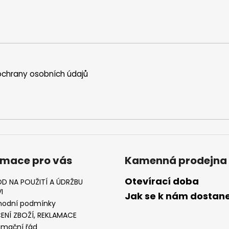
chrany osobních údajů
rmace pro vás
Kamenná prodejna
Otevírací doba
D NA POUŽITÍ A ÚDRŽBU
I
Jak se k nám dostan
odní podmínky
ENÍ ZBOŽÍ, REKLAMACE
amační řád