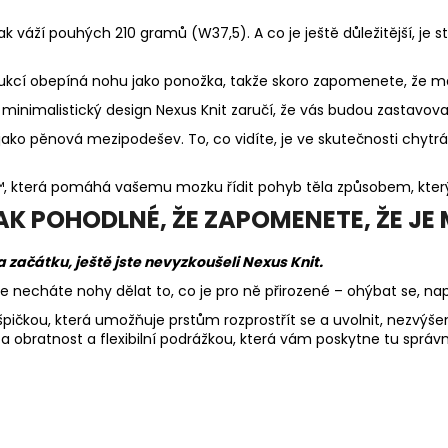
ak váží pouhých 210 gramů (W37,5). A co je ještě důležitější, je st
trukcí obepíná nohu jako ponožka, takže skoro zapomenete, že m
 minimalistický design Nexus Knit zaručí, že vás budou zastavovat 
ko pěnová mezipodešev. To, co vidíte, je ve skutečnosti chytrá 
™, která pomáhá vašemu mozku řídit pohyb těla způsobem, který 
 POHODLNÉ, ŽE ZAPOMENETE, ŽE JE 
 začátku, ještě jste nevyzkoušeli Nexus Knit.
necháte nohy dělat to, co je pro ně přirozené – ohýbat se, nap
pičkou, která umožňuje prstům rozprostřít se a uvolnit, nezvýšen
a obratnost a flexibilní podrážkou, která vám poskytne tu sprá