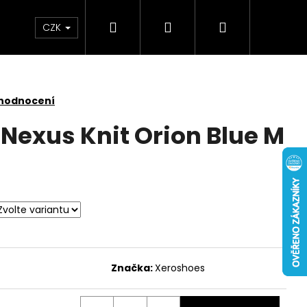
Hledat
Přihlášení
Nákupní
CZK
košík
 hodnocení
Nexus Knit Orion Blue M
Značka:
Xeroshoes
 NUBUCK SPRAY 200