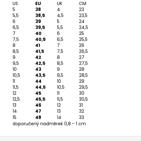
US
EU
UK
CM
5
38
4
23
5,5
38,5
4,5
23,5
6
39
5
24
6,5
39,5
5,5
24,5
7
40
6
25
7,5
40,5
6,5
25,5
8
41
7
26
8,5
41,5
7,5
26,5
9
42
8
27
9,5
42,5
8,5
27,5
10
43
9
28
10,5
43,5
9,5
28,5
11
44
10
29
11,5
44,5
10,5
29,5
12
45
11
30
12,5
45,5
11,5
30,5
13
46
12
31
14
47
13
32
15
48
14
33
doporučený nadměrek 0,8 - 1 cm
Z