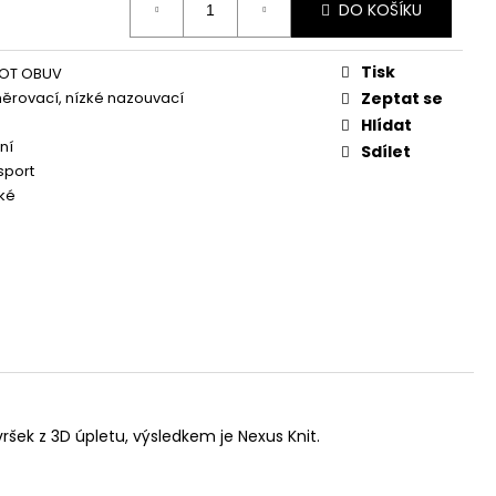
DO KOŠÍKU
Tisk
OT OBUV
něrovací, nízké nazouvací
Zeptat se
Hlídat
ní
Sdílet
sport
ké
šek z 3D úpletu, výsledkem je Nexus Knit.