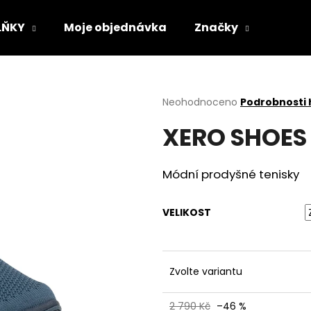
LŇKY
Moje objednávka
Značky
Co potřebujete najít?
Průměrné
Neohodnoceno
Podrobnosti
hodnocení
XERO SHOES 
produktu
HLEDAT
je
0,0
z
Módní prodyšné tenisky
5
Doporučujeme
hvězdiček.
VELIKOST
Zvolte variantu
VLOŽKY BAREFOOT S PAMĚŤOVOU
SUEDE (VELOUR)
2 790 Kč
–46 %