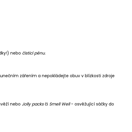
edky!) nebo
čisticí pěnu
.
lunečním zářením a nepokládejte obuv v blízkosti zdroje
 svěží nebo
Jolly packs
či
Smell Well
- osvěžující sáčky do