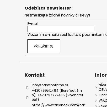
á
Odebírat newsletter
p
Nezmeškejte žádné novinky či slevy!
a
t
E-mail
í
Vložením e-mailu souhlasíte s
podmínkami o
PŘIHLÁSIT SE
Kontakt
Info
info
@
barefootbrno.cz
NÁVO
OBUV
+420799512464 (Barefoot Brn
o), +420797722456 (Vivobaref
Obch
oot)
VRÁC
https://www.facebook.com/bar
Rekl