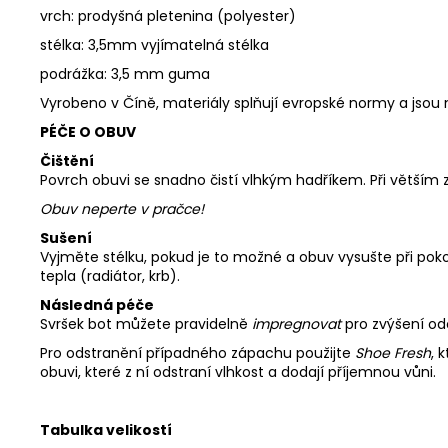
vrch: prodyšná pletenina (polyester)
stélka: 3,5mm vyjímatelná stélka
podrážka: 3,5 mm guma
Vyrobeno v Číně, materiály splňují evropské normy a jso
PÉČE O OBUV
Čištění
Povrch obuvi se snadno čistí vlhkým hadříkem. Při větším
Obuv neperte v pračce!
Sušení
Vyjměte stélku, pokud je to možné a obuv vysušte při pok
tepla (radiátor, krb).
Následná péče
Svršek bot můžete pravidelně
impregnovat
pro zvýšení od
Pro odstranění případného zápachu použijte
Shoe Fresh
, 
obuvi, které z ní odstraní vlhkost a dodají příjemnou vůni.
Tabulka velikostí