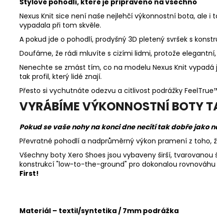
Stylové pohodlí, které je připraveno na všechno
Nexus Knit sice není naše nejlehčí výkonnostní bota, ale i t
vypadala při tom skvěle.
A pokud jde o pohodlí, prodyšný 3D pletený svršek s kons
Doufáme, že rádi mluvíte s cizími lidmi, protože elegantní,
Nenechte se zmást tím, co na modelu Nexus Knit vypadá ja
tak profil, který lidé znají.
Přesto si vychutnáte odezvu a citlivost podrážky FeelTrue
VYRÁBÍME VÝKONNOSTNÍ BOTY TAK
Pokud se vaše nohy na konci dne necítí tak dobře jako na
Převratné pohodlí a nadprůměrný výkon pramení z toho, že 
Všechny boty Xero Shoes jsou vybaveny širší, tvarovanou š
konstrukcí "low-to-the-ground" pro dokonalou rovnováhu 
First!
M
ateriál – textil/syntetika / 7mm podrážka