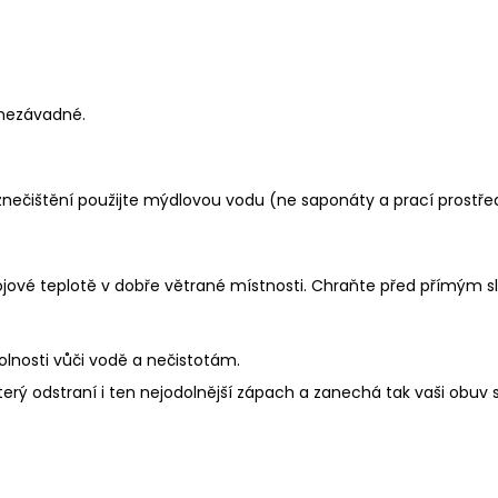
u nezávadné.
 znečištění použijte mýdlovou vodu (ne saponáty a prací prostř
ojové teplotě v dobře větrané místnosti. Chraňte před přímým s
olnosti vůči vodě a nečistotám.
který odstraní i ten nejodolnější zápach a zanechá tak vaši obuv