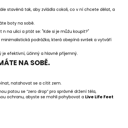
ále stavěná tak, aby zvládla cokoli, co v ní chcete dělat, a
áte boty na sobě.
n na ulici a ptát se: "Kde si je můžu koupit?"
minimalistická podrážka, která obepíná svršek a vytváří
je efektivní, účinný a hlavně příjemný.
MÁTE NA SOBĚ.
ínat, natahovat se a cítit zem.
ou patou se “zero drop” pro správné držení těla,
vnou ochranu, abyste se mohli pohybovat a
Live Life Feet