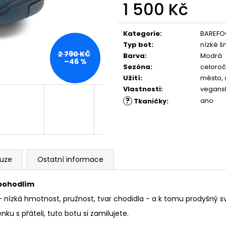
PĚNOU
ML, 01 - NEUTRAL
1 500 Kč
89 Kč
219 Kč
Měrná
cena:
Kategorie
:
BAREFO
Typ bot
:
nízké š
2 790 KČ
Barva
:
Modrá
–46 %
Sezóna
:
celoroč
Užití
:
město, 
Vlastnosti
:
vegans
?
ano
Tkaničky
:
kuze
Ostatní informace
 pohodlím
nízká hmotnost, pružnost, tvar chodidla - a k tomu prodyšný svr
ku s přáteli, tuto botu si zamilujete.