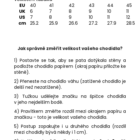
EU
40
41
42
43
44
45
UK
6
7
8
9
10
11
US
7
8
9
10
11
12
cm
25.2
25.9
26.6
27.2
27.9
28.5
Jak správně změřit velikost vašeho chodidla?
1) Postavte se tak, aby se pata dotýkala stěny a
podložte chodidlo papírem (okraj papíru přiložte ke
stěně).
2) Přeneste na chodidlo váhu (zatížené chodidlo je
delší než nezatížené).
3) Tužkou udělejte značku na špičce chodidla
v jeho nejdelším bodě.
4) Pravítkem změřte rozdíl mezi okrajem papíru a
značkou - toto je velikost vašeho chodidla.
5) Postup zopakujte i u druhého chodidla (rozdíl
mezi chodidly bývá někdy i 1 cm).