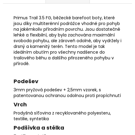
Primus Trail 3.5 FG, běžecké barefoot boty, které
jsou díky multiterénní podrážce vhodné pro pohyb
na jakémkoliv přírodním povrchu. Jsou dostatečně
lehké a flexibilní, aby byla zachována maximální
svoboda pohybu, ale zároveň odolné, aby vydržely i
drsný a kamenitý terén. Tento model je tak
ideálním obutím pro všechny nadšence do
trailového běhu a dalšího přirozeného pohybu v
přírodě.
Podešev
3mm pryžová podešev + 2,5mm vzorek, s
patentovanou ochranou odolnou proti propíchnutí
Vrch
Prodyšná síťovina z recyklovaného polyesteru,
textilie, syntetika
Podšívka a stélka