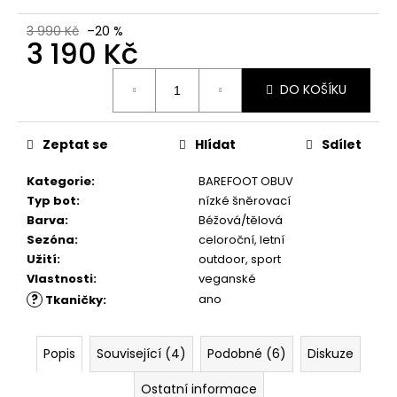
č
u
3 990 Kč
–20 %
j
3 190 Kč
e
Měrná
m
DO KOŠÍKU
cena:
e
Zeptat se
Hlídat
Sdílet
COMBI
CLEAN
&
Kategorie
:
BAREFOOT OBUV
CARE
Typ bot
:
nízké šněrovací
200
Barva
:
Béžová/tělová
ML
Sezóna
:
celoroční, letní
289
Užití
:
outdoor, sport
Kč
Vlastnosti
:
veganské
?
ano
Tkaničky
:
Popis
Související (4)
Podobné (6)
Diskuze
Ostatní informace