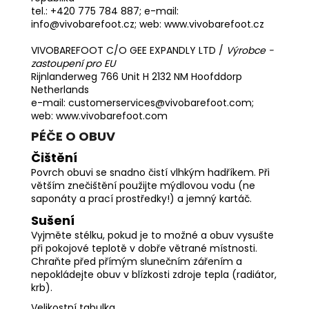
tel.: +420 775 784 887; e-mail:
info@vivobarefoot.cz; web:
www.vivobarefoot.cz
VIVOBAREFOOT C/O GEE EXPANDLY LTD /
Výrobce -
zastoupení pro EU
Rijnlanderweg 766 Unit H 2132 NM Hoofddorp
Netherlands
e-mail: customerservices@vivobarefoot.com;
web: www.vivobarefoot.com
PÉČE O OBUV
Čištění
Povrch obuvi se snadno čistí vlhkým hadříkem. Při
větším znečištění použijte mýdlovou vodu (ne
saponáty a prací prostředky!) a jemný kartáč.
Sušení
Vyjměte stélku, pokud je to možné a obuv vysušte
při pokojové teplotě v dobře větrané místnosti.
Chraňte před přímým slunečním zářením a
nepokládejte obuv v blízkosti zdroje tepla (radiátor,
krb).
Velikostní tabulka