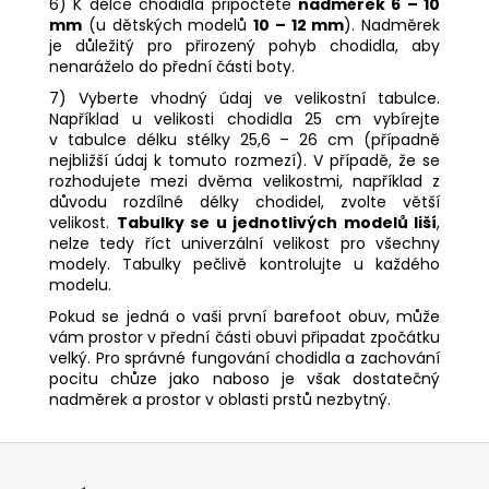
6) K délce chodidla připočtěte
nadměrek 6 – 10
mm
(u dětských modelů
10 – 12 mm
). Nadměrek
je důležitý pro přirozený pohyb chodidla, aby
nenaráželo do přední části boty.
7) Vyberte vhodný údaj ve velikostní tabulce.
Například u velikosti chodidla 25 cm vybírejte
v tabulce délku stélky 25,6 – 26 cm (případně
nejbližší údaj k tomuto rozmezí). V případě, že se
rozhodujete mezi dvěma velikostmi, například z
důvodu rozdílné délky chodidel, zvolte větší
velikost.
Tabulky se u jednotlivých modelů liší
,
nelze tedy říct univerzální velikost pro všechny
modely. Tabulky pečlivě kontrolujte u každého
modelu.
Pokud se jedná o vaši první barefoot obuv, může
vám prostor v přední části obuvi připadat zpočátku
velký. Pro správné fungování chodidla a zachování
pocitu chůze jako naboso je však dostatečný
nadměrek a prostor v oblasti prstů nezbytný.
Z
á