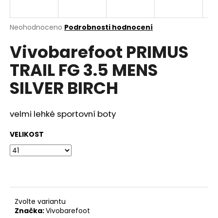
a
j
Průměrné
Neohodnoceno
Podrobnosti hodnocení
í
hodnocení
Vivobarefoot PRIMUS
produktu
t
je
?
TRAIL FG 3.5 MENS
0,0
z
SILVER BIRCH
5
hvězdiček.
velmi lehké sportovní boty
HLEDAT
VELIKOST
D
o
p
o
r
Zvolte variantu
u
Značka:
Vivobarefoot