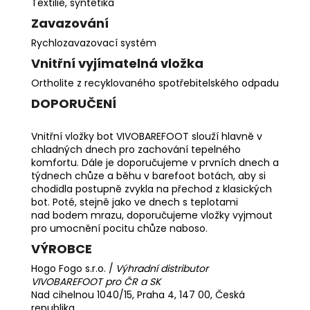
Textilie, syntetika
Zavazování
Rychlozavazovací systém
Vnitřní vyjímatelná vložka
Ortholite z recyklovaného spotřebitelského odpadu
DOPORUČENÍ
Vnitřní vložky bot VIVOBAREFOOT slouží hlavně v
chladných dnech pro zachování tepelného
komfortu. Dále je doporučujeme v prvních dnech a
týdnech chůze a běhu v barefoot botách, aby si
chodidla postupně zvykla na přechod z klasických
bot. Poté, stejně jako ve dnech s teplotami
nad bodem mrazu, doporučujeme vložky vyjmout
pro umocnění pocitu chůze naboso.
VÝROBCE
Hogo Fogo s.r.o. /
Výhradní distributor
VIVOBAREFOOT pro ČR a SK
Nad cihelnou 1040/15, Praha 4, 147 00, Česká
republika