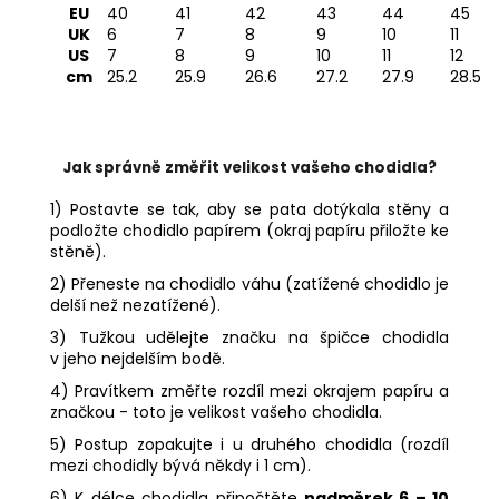
EU
40
41
42
43
44
45
UK
6
7
8
9
10
11
US
7
8
9
10
11
12
cm
25.2
25.9
26.6
27.2
27.9
28.5
Jak správně změřit velikost vašeho chodidla?
1) Postavte se tak, aby se pata dotýkala stěny a
podložte chodidlo papírem (okraj papíru přiložte ke
stěně).
2) Přeneste na chodidlo váhu (zatížené chodidlo je
delší než nezatížené).
3) Tužkou udělejte značku na špičce chodidla
v jeho nejdelším bodě.
4) Pravítkem změřte rozdíl mezi okrajem papíru a
značkou - toto je velikost vašeho chodidla.
5) Postup zopakujte i u druhého chodidla (rozdíl
mezi chodidly bývá někdy i 1 cm).
6) K délce chodidla připočtěte
nadměrek 6 – 10