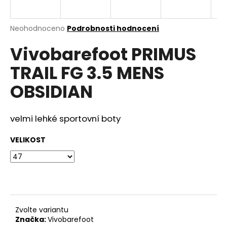
a
j
Průměrné
Neohodnoceno
Podrobnosti hodnocení
í
hodnocení
Vivobarefoot PRIMUS
produktu
t
je
?
TRAIL FG 3.5 MENS
0,0
z
OBSIDIAN
5
hvězdiček.
velmi lehké sportovní boty
HLEDAT
VELIKOST
D
o
p
o
r
Zvolte variantu
u
Značka:
Vivobarefoot