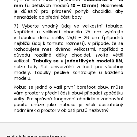
mm
(u dětských modelů
10 – 12 mm
). Nadměrek
je důležitý pro přirozený pohyb chodidla, aby
nenaráželo do přední části boty.
7) Vyberte vhodný údaj ve velikostní tabulce.
Například u velikosti chodidla 25 cm vybírejte
v tabulce délku stélky 25,6 – 26 cm (případně
nejbližší údaj k tomuto rozmezí). V případě, že se
rozhodujete mezi dvěma velikostmi, například z
důvodu rozdílné délky chodidel, zvolte větší
velikost.
Tabulky se u jednotlivých modelů liší
,
nelze tedy říct univerzální velikost pro všechny
modely. Tabulky pečlivě kontrolujte u každého
modelu.
Pokud se jedná o vaši první barefoot obuv, může
vám prostor v přední části obuvi připadat zpočátku
velký. Pro správné fungování chodidla a zachování
pocitu chůze jako naboso je však dostatečný
nadměrek a prostor v oblasti prstů nezbytný.
Z
á