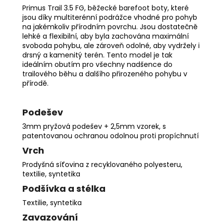
Primus Trail 3.5 FG, běžecké barefoot boty, které
jsou díky multiterénní podrážce vhodné pro pohyb
na jakémkoliv přírodním povrchu. Jsou dostatečně
lehké a flexibilní, aby byla zachována maximální
svoboda pohybu, ale zároveň odolné, aby vydržely i
drsný a kamenitý terén. Tento model je tak
ideálním obutím pro všechny nadšence do
trailového běhu a dalšího přirozeného pohybu v
přírodě.
Podešev
3mm pryžová podešev + 2,5mm vzorek, s
patentovanou ochranou odolnou proti propíchnutí
Vrch
Prodyšná síťovina z recyklovaného polyesteru,
textilie, syntetika
Podšívka a stélka
Textilie, syntetika
Zavazování