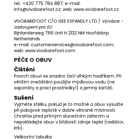
tel.: +420 775 784 887; e-mail:
info@vivobarefoot.cz; web:
www.vivobarefoot.cz
VIVOBAREFOOT C/O GEE EXPANDLY LTD /
Výrobce -
zastoupení pro EU
Rijnlanderweg 766 Unit H 2132 NM Hoofddorp
Netherlands
e-mail: customerservices@vivobarefoot.com;
web: www.vivobarefoot.com
PÉČE O OBUV
Čištění
Povrch obuvi se snadno čistí vlhkým hadříkem. Při
větším znečištění použijte mýdlovou vodu (ne
saponáty a prací prostředky!) a jemný kartáč.
Sušení
Vyjměte stélku, pokud je to možné a obuv vysušte
při pokojové teplotě v dobře větrané místnosti.
Chraňte před přímým slunečním zářením a
nepokládejte obuv v blízkosti zdroje tepla (radiátor,
krb).
Velikostní tabulka