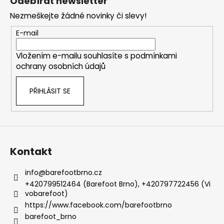
Odebírat newsletter
p
Nezmeškejte žádné novinky či slevy!
a
t
E-mail
í
Vložením e-mailu souhlasíte s
podmínkami
ochrany osobních údajů
PŘIHLÁSIT SE
Kontakt
info
@
barefootbrno.cz
+420799512464 (Barefoot Brno), +420797722456 (Vi
vobarefoot)
https://www.facebook.com/barefootbrno
barefoot_brno