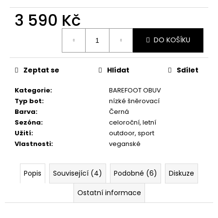
č
u
3 590 Kč
j
e
Měrná
DO KOŠÍKU
cena:
m
e
Zeptat se
Hlídat
Sdílet
DÁRKOVÝ
Kategorie
:
BAREFOOT OBUV
POUKAZ
Typ bot
:
nízké šněrovací
1
Barva
:
Černá
Kč
Sezóna
:
celoroční, letní
Užití
:
outdoor, sport
Vlastnosti
:
veganské
Popis
Související (4)
Podobné (6)
Diskuze
Ostatní informace