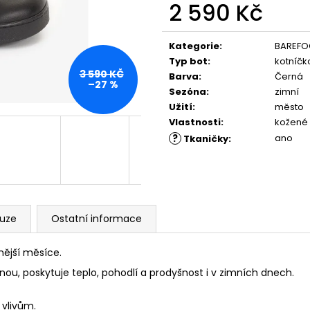
PĚNOU
ML, 01 - NEUTRAL
2 590 Kč
89 Kč
219 Kč
Měrná
cena:
Kategorie
:
BAREFO
Typ bot
:
kotníč
3 590 KČ
Barva
:
Černá
–27 %
Sezóna
:
zimní
Užití
:
město
Vlastnosti
:
kožené
?
ano
Tkaničky
:
kuze
Ostatní informace
nější měsíce.
lnou, poskytuje teplo, pohodlí a prodyšnost i v zimních dnech.
 vlivům.