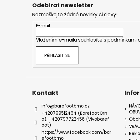
á
Odebírat newsletter
p
Nezmeškejte žádné novinky či slevy!
a
t
E-mail
í
Vložením e-mailu souhlasíte s
podmínkami o
PŘIHLÁSIT SE
Kontakt
Info
info
@
barefootbrno.cz
NÁVO
OBUV
+420799512464 (Barefoot Brn
o), +420797722456 (Vivobaref
Obch
oot)
VRÁC
https://www.facebook.com/bar
Rekl
efootbrno