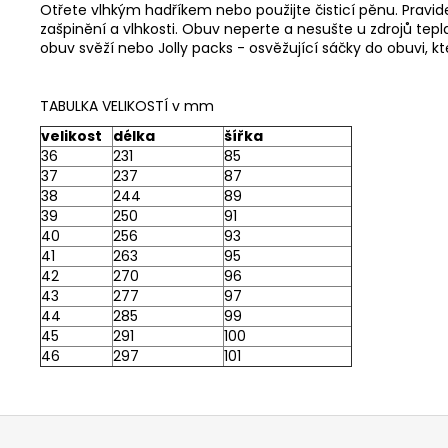
Otřete vlhkým hadříkem nebo použijte
čisticí pěnu
. Pravi
zašpinění a vlhkosti. Obuv neperte a nesušte u zdrojů tep
obuv svěží nebo
Jolly packs
- osvěžující sáčky do obuvi, kt
TABULKA VELIKOSTÍ v mm
velikost
délka
šířka
36
231
85
37
237
87
38
244
89
39
250
91
40
256
93
41
263
95
42
270
96
43
277
97
44
285
99
45
291
100
46
297
101
Z