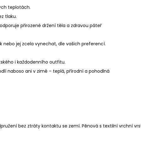
kých teplotách.
z tlaku.
odporuje přirozené držení těla a zdravou páteř
k nebo jej zcela vynechat, dle vašich preferencí.
tského i každodenního outfitu.
odlí naboso ani v zimě – teplá, přírodní a pohodlná
pružení bez ztráty kontaktu se zemí. Pěnová s textilní vrchní vrs