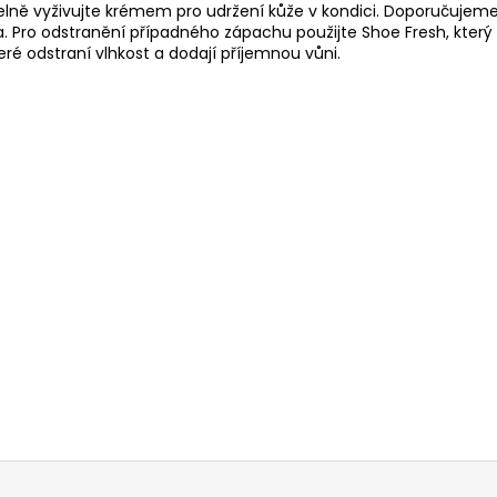
delně
vyživujte krémem
pro udržení kůže v kondici. Doporučujeme
la. Pro odstranění případného zápachu použijte
Shoe Fresh
, kter
eré odstraní vlhkost a dodají příjemnou vůni.