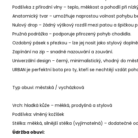
Podšívka z přírodní vlny – teplo, měkkost a pohodlí při níz
Anatomický tvar – umožňuje naprostou volnost pohybu be
Nulový drop – žádný výškový rozdíl mezi patou a špičkou p
Pružná podrážka – podporuje přirozený pohyb chodidla.
Ozdobný pásek s přezkou – lze jej nosit jako stylový doplně
Zapínání na zip – snadné nazouvání a zouvání.
Univerzální design – černý, minimalistický, vhodný do měs
URBAN je perfektní bota pro ty, kteří se nechtějí vzdát poh
Typ obuvi: městská / vycházková
Vrch: hladká kůže – měkká, prodyšná a stylová
Podšívka: vlněný kožíšek
Stélka: měkká, silnější stélka (vyjímatelná) – dodatečné od
Údržba obuvi: