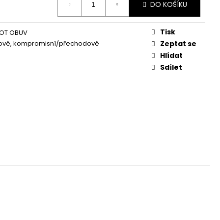
DO KOŠÍKU
Tisk
OT OBUV
kové, kompromisní/přechodové
Zeptat se
Hlídat
Sdílet