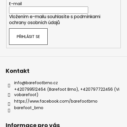
t
E-mail
í
Vložením e-mailu souhlasíte s
podmínkami
ochrany osobních údajů
PŘIHLÁSIT SE
Kontakt
info
@
barefootbrno.cz
+420799512464 (Barefoot Brno), +420797722456 (Vi
vobarefoot)
https://www.facebook.com/barefootbrno
barefoot_brno
Informace pro vás