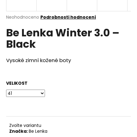
a
j
Průměrné
Neohodnoceno
Podrobnosti hodnocení
í
hodnocení
Be Lenka Winter 3.0 –
produktu
t
je
?
Black
0,0
z
5
hvězdiček.
Vysoké zimní kožené boty
HLEDAT
VELIKOST
D
o
p
o
r
Zvolte variantu
u
Značka:
Be Lenka