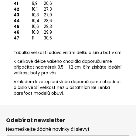
41
9,9
26,6
42
10,1
27,3
43
10,3
27,9
44
10,4
28,6
45
10,6
29,3
46
10,8
29,9
47
11
30,6
Tabulka velikostí udává vnitřní délku a šířku bot v cm.
K celkové délce vašeho chodidla doporučujeme
připočítat nadměrek 0,5 – 1,2 cm, čím získáte ideální
velikost boty pro vás.
Vzhledem k zateplení vlnou doporučujeme objednat
větší velikost než u ostatních Be Lenka
o číslo
barefoot modelů obuvi.
Z
á
Odebírat newsletter
p
Nezmeškejte žádné novinky či slevy!
a