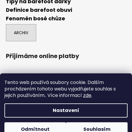
Tipy na barefoot dárky
Definice barefoot obuvi
Fenomén bosé chůze
ARCHIV
Přijímáme online platby
Tento web používá soubory cookie. Dalším
procházením tohoto webu vyjadřujete souhlas s
jejich používáním.. Více informací
zde
.
comgate
Nastavení
Vytvořil Shoptet
Boty označené POUZE NA ESHOPU nejsou na prodejně, ale
Copyright 2026
Barefoot Brno
. Všechna práva
dají se tam objednat na osobní odběr. Boty označené
Odmítnout
Souhlasím
vyhrazena.
Upravit nastavení cookies