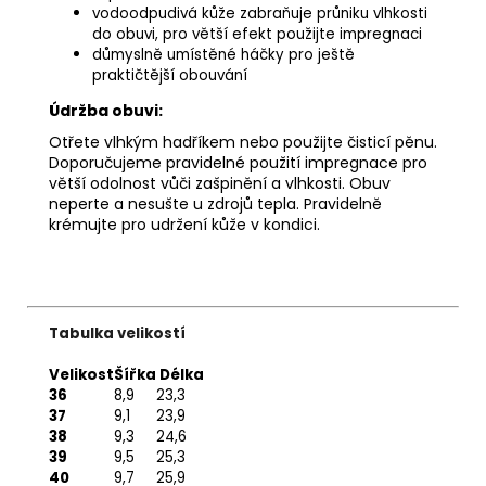
vodoodpudivá kůže zabraňuje průniku vlhkosti
do obuvi, pro větší efekt použijte impregnaci
důmyslně umístěné háčky pro ještě
praktičtější obouvání
Údržba obuvi:
Otřete vlhkým hadříkem nebo použijte
čisticí pěnu
.
Doporučujeme pravidelné použití
impregnace
pro
větší odolnost vůči zašpinění a vlhkosti. Obuv
neperte a nesušte u zdrojů tepla. Pravidelně
krémujte
pro udržení kůže v kondici.
Tabulka velikostí
Velikost
Šířka
Délka
36
8,9
23,3
37
9,1
23,9
38
9,3
24,6
39
9,5
25,3
40
9,7
25,9