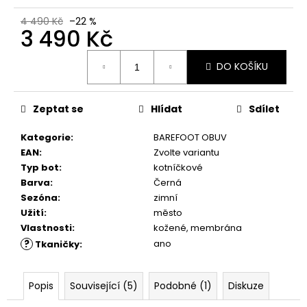
č
u
4 490 Kč
–22 %
j
3 490 Kč
e
Měrná
m
DO KOŠÍKU
cena:
e
Zeptat se
Hlídat
Sdílet
COMBI
CLEAN
Kategorie
:
BAREFOOT OBUV
&
CARE
EAN
:
Zvolte variantu
200
Typ bot
:
kotníčkové
ML
Barva
:
Černá
289
Sezóna
:
zimní
Kč
Užití
:
město
Vlastnosti
:
kožené, membrána
?
ano
Tkaničky
:
Popis
Související (5)
Podobné (1)
Diskuze