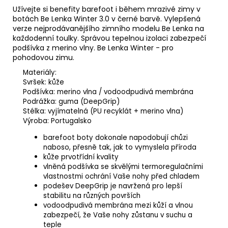
Užívejte si benefity barefoot i během mrazivé zimy v
botách Be Lenka Winter 3.0 v černé barvě. Vylepšená
verze nejprodávanějšího zimního modelu Be Lenka na
každodenní toulky. Správou tepelnou izolaci zabezpečí
podšívka z merino vlny. Be Lenka Winter - pro
pohodovou zimu.
Materiály:
Svršek: kůže
Podšívka:
merino vlna / vodoodpudivá membrána
Podrážka: guma (
DeepGrip
)
Stélka: vyjímatelná
(PU recyklát + merino vlna)
Výroba: Portugalsko
barefoot boty dokonale napodobují chůzi
naboso, přesně tak, jak to vymyslela příroda
kůže prvotřídní kvality
vlněná podšívka se skvělými termoregulačními
vlastnostmi ochrání Vaše nohy před chladem
podešev DeepGrip je navržená pro lepší
stabilitu na různých površích
vodoodpudivá membrána mezi kůží a vlnou
zabezpečí, že Vaše nohy zůstanu v suchu a
teple