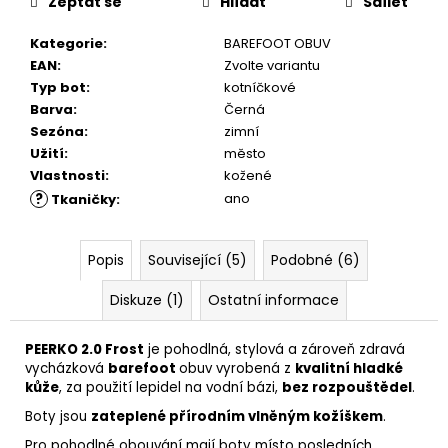
č
Zeptat se
Hlídat
Sdílet
u
j
Kategorie
:
BAREFOOT OBUV
e
EAN
:
Zvolte variantu
m
Typ bot
:
kotníčkové
e
Barva
:
Černá
Sezóna
:
zimní
Užití
:
město
COMBI
Vlastnosti
:
kožené
CLEAN
?
ano
Tkaničky
:
&
CARE
200
ML
Popis
Související (5)
Podobné (6)
289
Kč
Diskuze (1)
Ostatní informace
PEERKO 2.0 Frost
je pohodlná, stylová a zároveň zdravá
vycházková
barefoot
obuv vyrobená z
kvalitní hladké
kůže
, za použití lepidel na vodní bázi,
bez rozpouštědel
.
Boty jsou
zateplené přírodním vlněným kožíškem
.
Pro pohodlné obouvání mají boty místo posledních