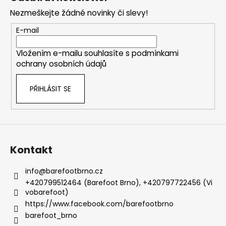
p
Nezmeškejte žádné novinky či slevy!
a
t
E-mail
í
Vložením e-mailu souhlasíte s
podmínkami
ochrany osobních údajů
PŘIHLÁSIT SE
Kontakt
info
@
barefootbrno.cz
+420799512464 (Barefoot Brno), +420797722456 (Vi
vobarefoot)
https://www.facebook.com/barefootbrno
barefoot_brno