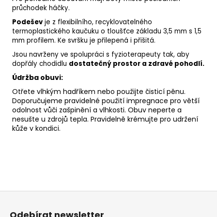
průchodek háčky.
Podešev
je z flexibilního, recyklovatelného
termoplastického kaučuku o tloušťce základu 3,5 mm s 1,5
mm profilem. Ke svršku je přilepená i přišitá.
Jsou navrženy ve spolupráci s fyzioterapeuty tak, aby
dopřály chodidlu
dostatečný prostor a zdravé pohodlí.
Údržba obuvi:
Otřete vlhkým hadříkem nebo použijte
čisticí pěnu
.
Doporučujeme pravidelné použití
impregnace
pro větší
odolnost vůči zašpinění a vlhkosti. Obuv neperte a
nesušte u zdrojů tepla. Pravidelně
krémujte
pro udržení
kůže v kondici.
Z
á
Odebírat newsletter