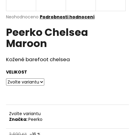
a
j
Průměrné
Neohodnoceno
Podrobnosti hodnocení
í
hodnocení
Peerko Chelsea
produktu
t
je
?
Maroon
0,0
z
5
hvězdiček.
Kožené barefoot chelsea
HLEDAT
VELIKOST
D
o
p
Zvolte variantu
o
Značka:
Peerko
r
u
3 690 Kč
–16 %