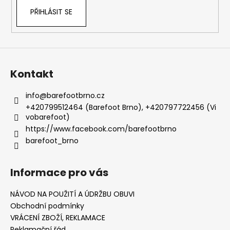
PŘIHLÁSIT SE
Kontakt
info
@
barefootbrno.cz
+420799512464 (Barefoot Brno), +420797722456 (Vi
vobarefoot)
https://www.facebook.com/barefootbrno
barefoot_brno
Informace pro vás
NÁVOD NA POUŽITÍ A ÚDRŽBU OBUVI
Obchodní podmínky
VRÁCENÍ ZBOŽÍ, REKLAMACE
Reklamační řád