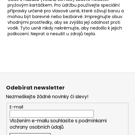
pryžovým kartáčkem
. Pro údržbu používejte
speciální
přípravky
určené pro vlasové usně, které oživují barvu a
mohou být barevné nebo bezbarvé.
Impregnujte
obuv
vhodnými prostředky, aby se zvýšila její odolnost proti
vodě. Tyto usně nikdy nekrémujte, aby nedošlo k jejich
poškození.
Neprat a nesušit u zdrojů tepla.
Z
á
Odebírat newsletter
p
Nezmeškejte žádné novinky či slevy!
a
t
E-mail
í
Vložením e-mailu souhlasíte s
podmínkami
ochrany osobních údajů