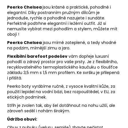
Peerko Chelsea
jsou krásné a praktické, pohodlné i
elegantní. Díky postranním pružným dílcům je
jednoduše, rychle a pohodlně nazujete i sundáte.
Perfektně podtrhne elegantní i ležérní outfit. Již si
nemusíte vybírat mezi pohodlím a stylem, můžete mít
obojí !
Peerko Chelsea
jsou mírně zateplené, a tedy vhodné
na podzim, mírnější zimu a jaro.
Flexibilní barefoot podešev
vám dopřeje luxusní
pohodlí a zdravý prostor pro vaše prsty. Je z flexibilního,
recyklovatelného termoplastického kaučuku o tloušťce
základu 3,5 mm s 1,5 mm profilem. Ke svršku je přilepená
i přišitá.
Peerko boty vyrábíme ručně, z vysoce kvalitní kůže, za
použití lepidel na vodní bázi, bez rozpouštědel, v EU, za
etických podmínek.
Střih je zvolen tak, aby šel dotáhnout na nohu užší, ale
zároveň seděl i nohám širokým.
Údržba obuvi:
Obuv z nubuku (veluru, semiše) zbavte nečistot