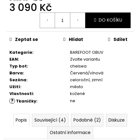
č
3 090 Kč
u
j
Měrná
DO KOŠÍKU
e
cena:
m
e
Zeptat se
Hlídat
Sdílet
Kategorie
:
BAREFOOT OBUV
SUEDE
(VELOUR)
EAN
:
Zvolte variantu
NUBUCK
Typ bot
:
chelsea
SPRAY
Barva
:
Červená/vínová
200
ML,
Sezóna
:
celoroční, zimní
01
Užití
:
město
-
Vlastnosti
:
kožené
NEUTRAL
?
ne
Tkaničky
:
219
Kč
Popis
Související (4)
Podobné (2)
Diskuze
Ostatní informace