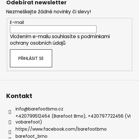
Odebírat newsletter
p
Nezmeškejte žádné novinky či slevy!
a
t
E-mail
í
Vložením e-mailu souhlasíte s
podmínkami
ochrany osobních údajů
PŘIHLÁSIT SE
Kontakt
info
@
barefootbrno.cz
+420799512464 (Barefoot Brno), +420797722456 (Vi
vobarefoot)
https://www.facebook.com/barefootbrno
barefoot_brno