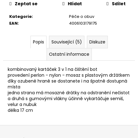
č
Zeptat se
Hlídat
Sdílet
u
j
Kategorie
:
Péče o obuv
e
EAN
:
4006103179175
m
e
Popis
Související (5)
Diskuze
RUSTIC
Ostatní informace
CREAM
75ML
kombinovaný kartáček 3 v 1 na čištění bot
239
provedení perlon - nylon - mosaz s plastovým držátkem
Kč
díky ozubené hraně se dostanete i na špatně dostupná
místa
jedna strana má mosazné drátky na odstranění nečistot
a druhá s gumovými vlákny účinně vykartáčuje semiš,
velur a nubuk
délka 17 cm
Z
á