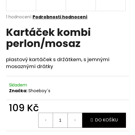
a
j
Průměrné
1 hodnocení
Podrobnosti hodnocení
í
hodnocení
Kartáček kombi
produktu
t
je
?
perlon/mosaz
4,0
z
5
hvězdiček.
plastový kartáček s držátkem, s jemnými
mosaznými drátky
HLEDAT
Skladem
Značka:
Shoeboy´s
D
o
109 Kč
p
o
Měrná
DO KOŠÍKU
cena:
r
u