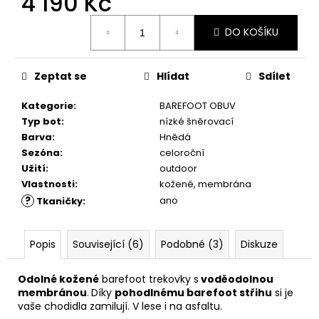
4 190 Kč
č
u
Měrná
j
DO KOŠÍKU
cena:
e
m
Zeptat se
Hlídat
Sdílet
e
Kategorie
:
BAREFOOT OBUV
COMBI
Typ bot
:
nízké šněrovací
CLEAN
Barva
:
Hnědá
&
Sezóna
:
celoroční
CARE
Užití
:
outdoor
200
ML
Vlastnosti
:
kožené, membrána
?
ano
289
Tkaničky
:
Kč
Popis
Související (6)
Podobné (3)
Diskuze
Odolné kožené
barefoot trekovky s
voděodolnou
membránou
.
Díky
pohodlnému barefoot střihu
si je
vaše chodidla zamilují. V lese i na asfaltu.