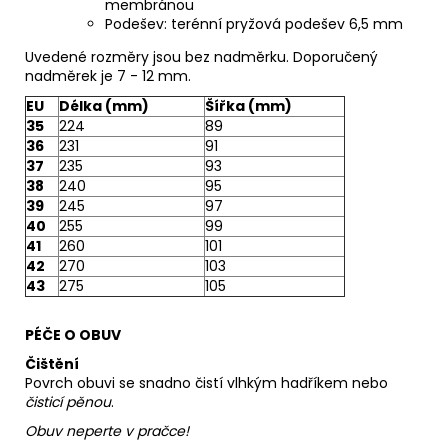
membránou
Podešev: terénní pryžová podešev 6,5 mm
Uvedené rozměry jsou bez nadměrku. Doporučený
nadměrek je 7 - 12 mm.
EU
Délka (mm)
Šířka (mm)
35
224
89
36
231
91
37
235
93
38
240
95
39
245
97
40
255
99
41
260
101
42
270
103
43
275
105
PÉČE O OBUV
Čištění
Povrch obuvi se snadno čistí vlhkým hadříkem nebo
čisticí pěnou
.
Obuv neperte v pračce!