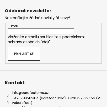
Z
á
Odebírat newsletter
p
Nezmeškejte žádné novinky či slevy!
a
t
E-mail
í
Vložením e-mailu souhlasíte s
podmínkami
ochrany osobních údajů
PŘIHLÁSIT SE
Kontakt
info
@
barefootbrno.cz
+420799512464 (Barefoot Brno), +420797722456 (Vi
vobarefoot)