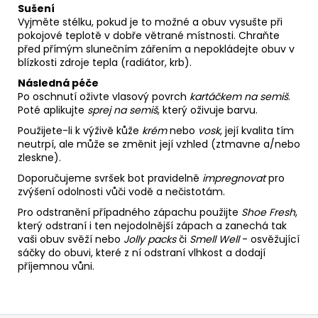
Sušení
Vyjměte stélku, pokud je to možné a obuv vysušte při
pokojové teplotě v dobře větrané místnosti. Chraňte
před přímým slunečním zářením a nepokládejte obuv v
blízkosti zdroje tepla (radiátor, krb).
Následná péče
Po oschnutí oživte vlasový povrch
kartáčkem na semiš
.
Poté aplikujte
sprej na semiš
, který oživuje barvu.
Použijete-li k výživě kůže
krém
nebo
vosk
, její kvalita tím
neutrpí, ale může se změnit její vzhled (ztmavne a/nebo
zleskne).
Doporučujeme svršek bot pravidelně
impregnovat
pro
zvýšení odolnosti vůči vodě a nečistotám.
Pro odstranění případného zápachu použijte
Shoe Fresh
,
který odstraní i ten nejodolnější zápach a zanechá tak
vaši obuv svěží nebo
Jolly packs
či
Smell Well
- osvěžující
sáčky do obuvi, které z ní odstraní vlhkost a dodají
příjemnou vůni.