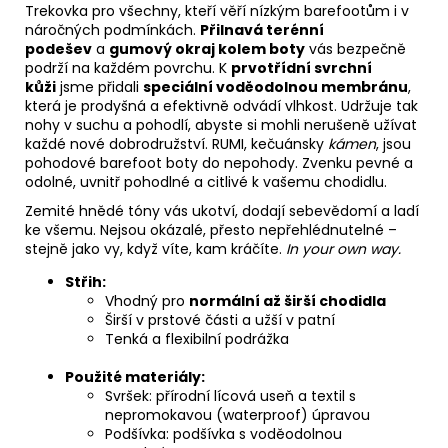
Trekovka pro všechny, kteří věří nízkým barefootům i v
náročných podmínkách.
Přilnavá terénní
podešev
a
gumový okraj kolem boty
vás bezpečně
podrží na každém povrchu. K
prvotřídní svrchní
kůži
jsme přidali
speciální voděodolnou membránu
,
která je prodyšná a efektivně odvádí vlhkost. Udržuje tak
nohy v suchu a pohodlí, abyste si mohli nerušeně užívat
každé nové dobrodružství. RUMI, kečuánsky
kámen
, jsou
pohodové barefoot boty do nepohody. Zvenku pevné a
odolné, uvnitř pohodlné a citlivé k vašemu chodidlu.
Zemité hnědé tóny vás ukotví, dodají sebevědomí a ladí
ke všemu. Nejsou okázalé, přesto nepřehlédnutelné –
stejně jako vy, když víte, kam kráčíte.
In your own way.
Střih:
Vhodný pro
normální až širší chodidla
Širší v prstové části a užší v patní
Tenká a flexibilní podrážka
Použité materiály:
Svršek: přírodní lícová useň a textil s
nepromokavou (waterproof) úpravou
Podšívka: podšívka s voděodolnou