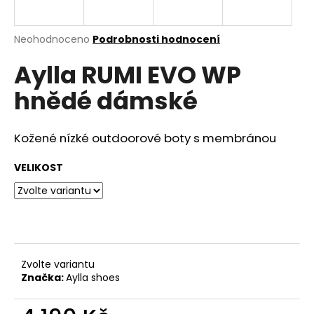
a
j
Průměrné
Neohodnoceno
Podrobnosti hodnocení
í
hodnocení
Aylla RUMI EVO WP
produktu
t
je
?
hnědé dámské
0,0
z
5
hvězdiček.
Kožené nízké outdoorové boty s membránou
HLEDAT
VELIKOST
D
o
p
Zvolte variantu
o
Značka:
Aylla shoes
r
u