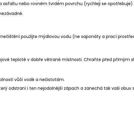
na asfaltu nebo rovném tvrdém povrchu (rychleji se opotřebuje)
u nezávadné.
 znečištění použijte mýdlovou vodu (ne saponáty a prací prostř
ojové teplotě v dobře větrané místnosti. Chraňte před přímým s
olnosti vůči vodě a nečistotám.
který odstraní i ten nejodolnější zápach a zanechá tak vaši obuv