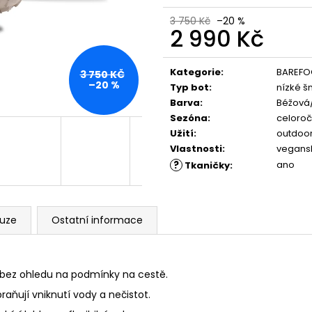
PĚNOU
ML, 01 - NEUTRAL
89 Kč
219 Kč
3 750 Kč
–20 %
2 990 Kč
Měrná
cena:
Kategorie
:
BAREFO
3 750 KČ
–20 %
Typ bot
:
nízké š
Barva
:
Béžová
Sezóna
:
celoroč
Užití
:
outdoor
Vlastnosti
:
vegans
?
ano
Tkaničky
:
kuze
Ostatní informace
í bez ohledu na podmínky na cestě.
ňují vniknutí vody a nečistot.