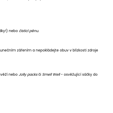
edky!) nebo
čisticí pěnu
.
lunečním zářením a nepokládejte obuv v blízkosti zdroje
 svěží nebo
Jolly packs
či
Smell Well
- osvěžující sáčky do