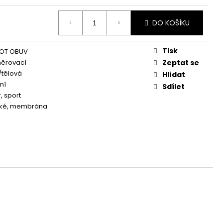
DO KOŠÍKU
Tisk
OT OBUV
něrovací
Zeptat se
/tělová
Hlídat
ní
Sdílet
, sport
ké, membrána