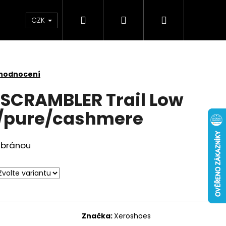
Hledat
Přihlášení
Nákupní
CZK
košík
 hodnocení
SCRAMBLER Trail Low
/pure/cashmere
mbránou
Značka:
Xeroshoes
 NUBUCK SPRAY 200