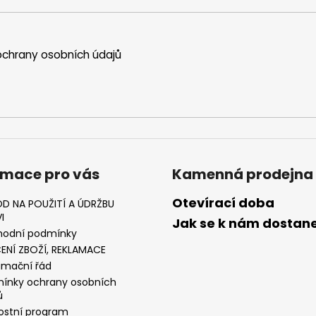
chrany osobních údajů
rmace pro vás
Kamenná prodejna
Otevírací doba
D NA POUŽITÍ A ÚDRŽBU
I
Jak se k nám dostan
odní podmínky
ENÍ ZBOŽÍ, REKLAMACE
amační řád
ínky ochrany osobních
ů
ostní program