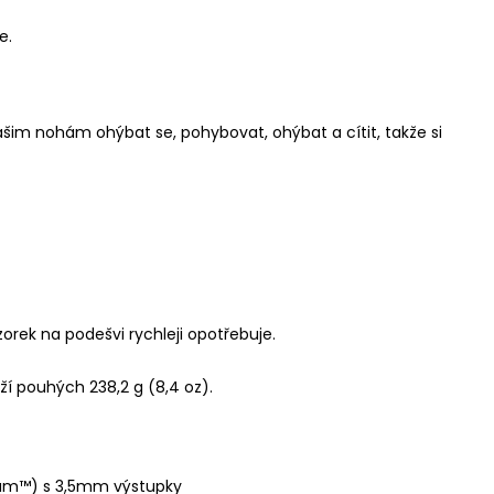
e.
šim nohám ohýbat se, pohybovat, ohýbat a cítit, takže si
orek na podešvi rychleji opotřebuje.
ží pouhých 238,2 g (8,4 oz).
oam™) s 3,5mm výstupky