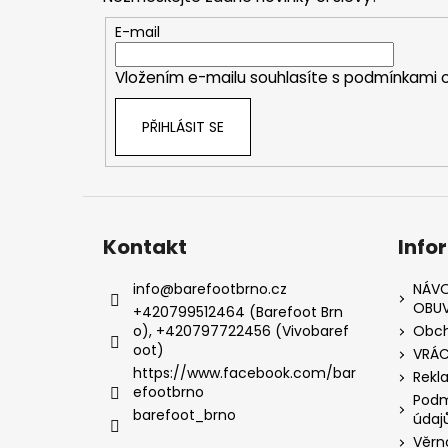
a
t
E-mail
í
Vložením e-mailu souhlasíte s
podmínkami o
PŘIHLÁSIT SE
Kontakt
Info
info
@
barefootbrno.cz
NÁVO
OBUV
+420799512464 (Barefoot Brn
o), +420797722456 (Vivobaref
Obch
oot)
VRÁC
https://www.facebook.com/bar
Rekl
efootbrno
Podm
barefoot_brno
údaj
Věrn