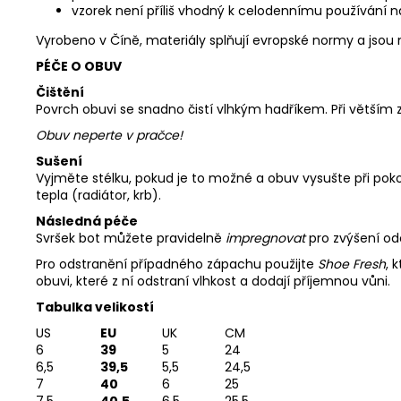
vzorek není příliš vhodný k celodennímu používání 
Vyrobeno v Číně, materiály splňují evropské normy a jso
PÉČE O OBUV
Čištění
Povrch obuvi se snadno čistí vlhkým hadříkem. Při větším
Obuv neperte v pračce!
Sušení
Vyjměte stélku, pokud je to možné a obuv vysušte při pok
tepla (radiátor, krb).
Následná péče
Svršek bot můžete pravidelně
impregnovat
pro zvýšení od
Pro odstranění případného zápachu použijte
Shoe Fresh
, 
obuvi, které z ní odstraní vlhkost a dodají příjemnou vůni.
Tabulka velikostí
US
EU
UK
CM
6
39
5
24
6,5
39,5
5,5
24,5
7
40
6
25