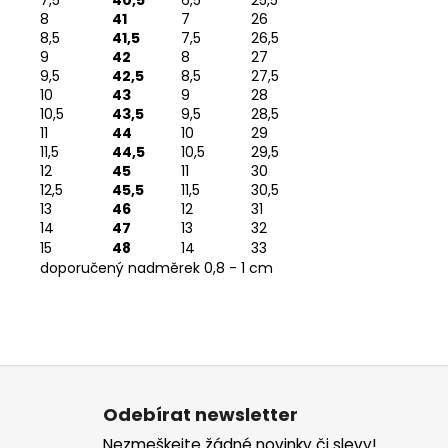
7,5
40,5
6,5
25,5
8
41
7
26
8,5
41,5
7,5
26,5
9
42
8
27
9,5
42,5
8,5
27,5
10
43
9
28
10,5
43,5
9,5
28,5
11
44
10
29
11,5
44,5
10,5
29,5
12
45
11
30
12,5
45,5
11,5
30,5
13
46
12
31
14
47
13
32
15
48
14
33
doporučený nadměrek 0,8 - 1 cm
Z
á
Odebírat newsletter
p
Nezmeškejte žádné novinky či slevy!