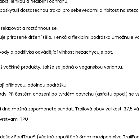
ízí lehkou a flexibilní ochranu.
 poskytují dostatečnou trakci pro sebevědomí a hbitost na stezc
relaxovat a roztáhnout se.
řirozené držení těla. Tenká a flexibilní podrážka umožňuje va
vody a podšívka odvádějící vlhkost nezachycuje pot.
živočišné produkty, takže se jedná o veganskou variantu.
jí přilnavou, odolnou podrážku.
dy. Při častém chození po tvrdém povrchu (asfaltu apod.) se vz
nci dne možná zapomenete sundat. Trailová obuv velikosti 37,5 vá
vrstvami
TPU
odešev FeelTrue® (včetně zapuštěné 3mm mezipodešve TrailF