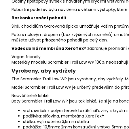
Odolný ripstopový svršek s navařenými krycími vrstvami nab
Robustní podešev byla navržena s většími výstupky, které
Bezkonkurenční pohodlí
Širší, chodidlům tvarovaná špička umožňuje vašim prstům 
Pata s nulovým dropem (bez zvýšených rozměrů) umožňuje p
můžete užívat přirozeného pohodlí po celý den.
Voděodolná membrána XeroTex®
zabraňuje pronikání 
Vegan friendly
Materiály modelu Scrambler Trail Low WP 100% neobsahují 
Vyrobeny, aby vydržely
The Scrambler Trail Low WP jsou vyrobeny, aby vydržely. Ma
Model Scrambler Trail Low WP je určený především do příro
Neuvěřitelně lehké
Boty Scrambler Trail Low WP jsou tak lehké, že si je na ko
vrch:
svršek
z
polyesterové
textilní
síťoviny
s
krycími
podšívka: síťovina, membrána XeroTex®
stélka: vyjímatelná 3,5mm stélka
podrážka: 10,5mm: 2mm konstručkní vrstva, 5mm p