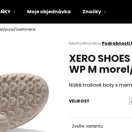
LŇKY
Moje objednávka
Značky
rel/pure/cashmere
Co potřebujete najít?
Průměrné
Neohodnoceno
Podrobnosti
hodnocení
XERO SHOES 
produktu
HLEDAT
je
WP M morel
0,0
z
5
Doporučujeme
hvězdiček.
Nízké trailové boty s me
VELIKOST
Zvolte variantu
VLOŽKY BAREFOOT S PAMĚŤOVOU
SUEDE (VELOUR)