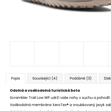
1 Kč
Popis
Související (4)
Podobné (3)
Dis
Odolná a voděodolná turistická bota
Scrambler Trail Low WP udrží vaše nohy v suchu a pohodl
Voděodolná membrána XeroTex® a vroubkovaný jazyk zabra