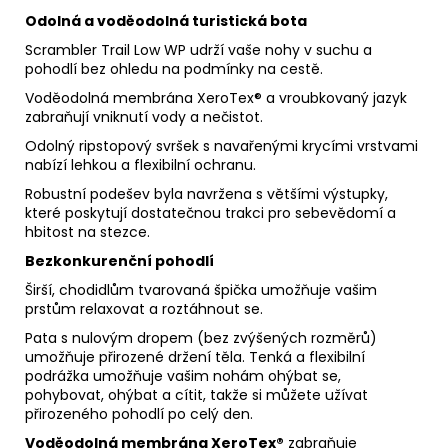
Odolná a voděodolná turistická bota
Scrambler Trail Low WP udrží vaše nohy v suchu a
pohodlí bez ohledu na podmínky na cestě.
Voděodolná membrána XeroTex® a vroubkovaný jazyk
zabraňují vniknutí vody a nečistot.
Odolný ripstopový svršek s navařenými krycími vrstvami
nabízí lehkou a flexibilní ochranu.
Robustní podešev byla navržena s většími výstupky,
které poskytují dostatečnou trakci pro sebevědomí a
hbitost na stezce.
Bezkonkurenční pohodlí
Širší, chodidlům tvarovaná špička umožňuje vašim
prstům relaxovat a roztáhnout se.
Pata s nulovým dropem (bez zvýšených rozměrů)
umožňuje přirozené držení těla. Tenká a flexibilní
podrážka umožňuje vašim nohám ohýbat se,
pohybovat, ohýbat a cítit, takže si můžete užívat
přirozeného pohodlí po celý den.
Voděodolná membrána XeroTex®
zabraňuje