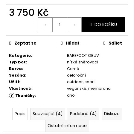
č
u
3 750 Kč
j
e
Měrná
DO KOŠÍKU
cena:
m
e
Zeptat se
Hlídat
Sdílet
RUSTIC
Kategorie
:
BAREFOOT OBUV
CREAM
75ML
Typ bot
:
nízké šněrovací
Barva
:
Černá
239
Kč
Sezóna
:
celoroční
Užití
:
outdoor, sport
Vlastnosti
:
veganské, membrána
?
ano
Tkaničky
:
Popis
Související (4)
Podobné (4)
Diskuze
Ostatní informace