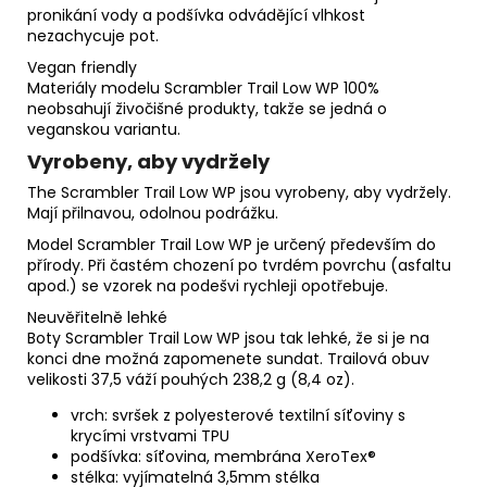
pronikání vody a podšívka odvádějící vlhkost
nezachycuje pot.
Vegan friendly
Materiály modelu Scrambler Trail Low WP 100%
neobsahují živočišné produkty, takže se jedná o
veganskou variantu.
Vyrobeny, aby vydržely
The Scrambler Trail Low WP jsou vyrobeny, aby vydržely.
Mají přilnavou, odolnou podrážku.
Model Scrambler Trail Low WP je určený především do
přírody. Při častém chození po tvrdém povrchu (asfaltu
apod.) se vzorek na podešvi rychleji opotřebuje.
Neuvěřitelně lehké
Boty Scrambler Trail Low WP jsou tak lehké, že si je na
konci dne možná zapomenete sundat. Trailová obuv
velikosti 37,5 váží pouhých 238,2 g (8,4 oz).
vrch:
svršek
z
polyesterové
textilní
síťoviny
s
krycími
vrstvami
TPU
podšívka: síťovina, membrána XeroTex®
stélka: vyjímatelná 3,5mm stélka