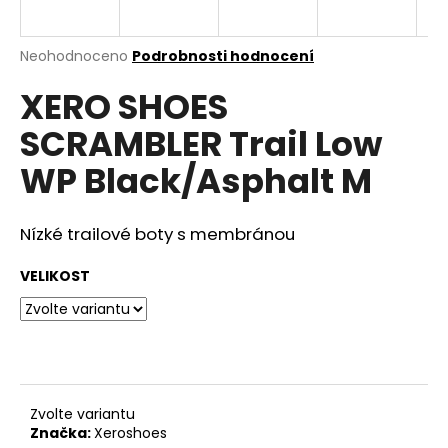
a
j
Průměrné
Neohodnoceno
Podrobnosti hodnocení
í
hodnocení
XERO SHOES
produktu
t
je
?
SCRAMBLER Trail Low
0,0
z
WP Black/Asphalt M
5
hvězdiček.
Nízké trailové boty s membránou
HLEDAT
VELIKOST
D
o
p
o
r
Zvolte variantu
u
Značka:
Xeroshoes