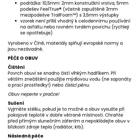
podrážka: 10,5mm: 2mm konstručkní vrstva, 5mm
podešev FeelTrue® (včetně zapuštěné 3mm
mezipodešve TrailFoam™) s 3,5mm výstupky
vzorek není příliš vhodný k celodennímu používání
na asfaltu nebo rovném tvrdém povrchu (rychleji
se opotřebuje)
Vyrobeno v Číně, materiály splňují evropské normy a
jsou nezávadné.
PÉČE O OBUV
Čištění
Povrch obuvi se snadno čistí vlhkým hadříkem. Při
větším znečištění použijte mýdlovou vodu (ne saponáty
a prací prostředky!) nebo
čisticí pěnu
.
Obuv neperte v pračce!
Sušení
Vyjměte stélku, pokud je to možné a obuv vysušte při
pokojové teplotě v dobře větrané místnosti. Chraňte
před přímým slunečním zářením a nepokládejte obuv v
blízkosti zdroje tepla (radiátor, krb).
Následná péče