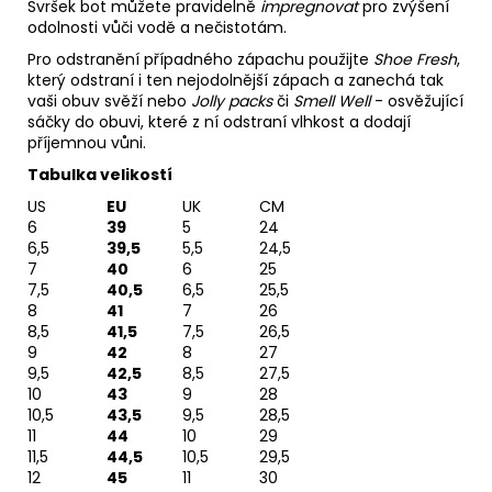
Svršek bot můžete pravidelně
impregnovat
pro zvýšení
odolnosti vůči vodě a nečistotám.
Pro odstranění případného zápachu použijte
Shoe Fresh
,
který odstraní i ten nejodolnější zápach a zanechá tak
vaši obuv svěží nebo
Jolly packs
či
Smell Well
- osvěžující
sáčky do obuvi, které z ní odstraní vlhkost a dodají
příjemnou vůni.
Tabulka velikostí
US
EU
UK
CM
6
39
5
24
6,5
39,5
5,5
24,5
7
40
6
25
7,5
40,5
6,5
25,5
8
41
7
26
8,5
41,5
7,5
26,5
9
42
8
27
9,5
42,5
8,5
27,5
10
43
9
28
10,5
43,5
9,5
28,5
11
44
10
29
11,5
44,5
10,5
29,5
12
45
11
30