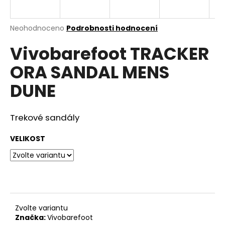
a
j
Průměrné
Neohodnoceno
Podrobnosti hodnocení
í
hodnocení
Vivobarefoot TRACKER
produktu
t
je
?
ORA SANDAL MENS
0,0
z
DUNE
5
hvězdiček.
Trekové sandály
HLEDAT
VELIKOST
D
o
p
o
r
Zvolte variantu
u
Značka:
Vivobarefoot