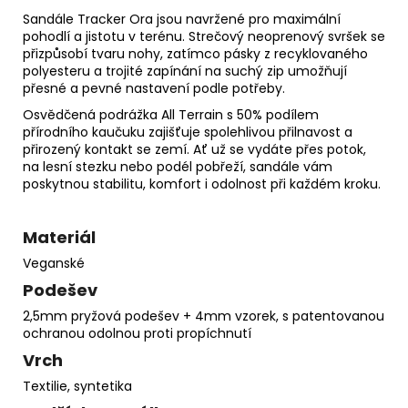
Sandále Tracker Ora jsou navržené pro maximální
pohodlí a jistotu v terénu. Strečový neoprenový svršek se
přizpůsobí tvaru nohy, zatímco pásky z recyklovaného
polyesteru a trojité zapínání na suchý zip umožňují
přesné a pevné nastavení podle potřeby.
Osvědčená podrážka All Terrain s 50% podílem
přírodního kaučuku zajišťuje spolehlivou přilnavost a
přirozený kontakt se zemí. Ať už se vydáte přes potok,
na lesní stezku nebo podél pobřeží, sandále vám
poskytnou stabilitu, komfort i odolnost při každém kroku.
Materiál
Veganské
Podešev
2,5mm pryžová podešev + 4mm vzorek, s patentovanou
ochranou odolnou proti propíchnutí
Vrch
Textilie, syntetika