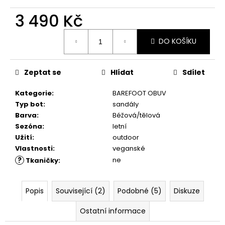
č
u
3 490 Kč
j
e
Měrná
DO KOŠÍKU
cena:
m
e
Zeptat se
Hlídat
Sdílet
VLOŽKY
Kategorie
:
BAREFOOT OBUV
BAREFOOT
S
Typ bot
:
sandály
PAMĚŤOVOU
Barva
:
Béžová/tělová
PĚNOU
Sezóna
:
letní
89
Užití
:
outdoor
Kč
Vlastnosti
:
veganské
?
ne
Tkaničky
:
Popis
Související (2)
Podobné (5)
Diskuze
Ostatní informace