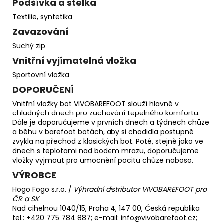
Podšívka a stélka
Textilie, syntetika
Zavazování
Suchý zip
Vnitřní vyjímatelná vložka
Sportovní vložka
DOPORUČENÍ
Vnitřní vložky bot VIVOBAREFOOT slouží hlavně v
chladných dnech pro zachování tepelného komfortu.
Dále je doporučujeme v prvních dnech a týdnech chůze
a běhu v barefoot botách, aby si chodidla postupně
zvykla na přechod z klasických bot. Poté, stejně jako ve
dnech s teplotami nad bodem mrazu, doporučujeme
vložky vyjmout pro umocnění pocitu chůze naboso.
VÝROBCE
Hogo Fogo s.r.o. /
Výhradní distributor VIVOBAREFOOT pro
ČR a SK
Nad cihelnou 1040/15, Praha 4, 147 00, Česká republika
tel.: +420 775 784 887; e-mail: info@vivobarefoot.cz;