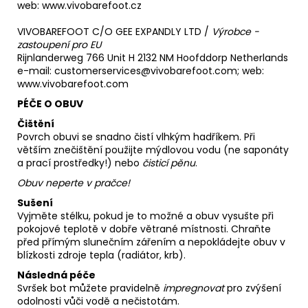
web:
www.vivobarefoot.cz
VIVOBAREFOOT C/O GEE EXPANDLY LTD /
Výrobce -
zastoupení pro EU
Rijnlanderweg 766 Unit H 2132 NM Hoofddorp Netherlands
e-mail: customerservices@vivobarefoot.com; web:
www.vivobarefoot.com
PÉČE O OBUV
Čištění
Povrch obuvi se snadno čistí vlhkým hadříkem. Při
větším znečištění použijte mýdlovou vodu (ne saponáty
a prací prostředky!) nebo
čisticí pěnu
.
Obuv neperte v pračce!
Sušení
Vyjměte stélku, pokud je to možné a obuv vysušte při
pokojové teplotě v dobře větrané místnosti. Chraňte
před přímým slunečním zářením a nepokládejte obuv v
blízkosti zdroje tepla (radiátor, krb).
Následná péče
Svršek bot můžete pravidelně
impregnovat
pro zvýšení
odolnosti vůči vodě a nečistotám.