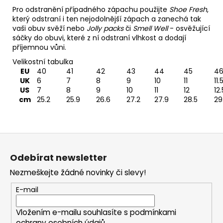
Pro odstranění případného zápachu použijte
Shoe Fresh
,
který odstraní i ten nejodolnější zápach a zanechá tak
vaši obuv svěží nebo
Jolly packs
či
Smell Well
- osvěžující
sáčky do obuvi, které z ní odstraní vlhkost a dodají
příjemnou vůni.
Velikostní tabulka
EU
40
41
42
43
44
45
4
UK
6
7
8
9
10
11
11.
US
7
8
9
10
11
12
12.
cm
25.2
25.9
26.6
27.2
27.9
28.5
29
Z
á
Odebírat newsletter
p
Nezmeškejte žádné novinky či slevy!
a
t
E-mail
í
Vložením e-mailu souhlasíte s
podmínkami
ochrany osobních údajů