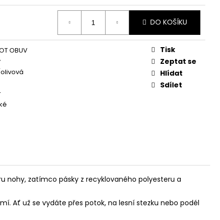
DO KOŠÍKU
Tisk
OT OBUV
y
Zeptat se
olivová
Hlídat
Sdílet
r
ké
aru nohy, zatímco pásky z recyklovaného polyesteru a
mí. Ať už se vydáte přes potok, na lesní stezku nebo podél