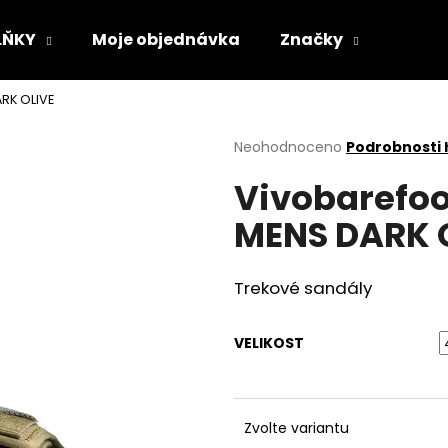
LŇKY
Moje objednávka
Značky
RK OLIVE
Co potřebujete najít?
Průměrné
Neohodnoceno
Podrobnosti
hodnocení
Vivobarefo
produktu
HLEDAT
je
MENS DARK 
0,0
z
5
Doporučujeme
hvězdiček.
Trekové sandály
VELIKOST
Zvolte variantu
VLOŽKY BAREFOOT S PAMĚŤOVOU
SUEDE (VELOUR)