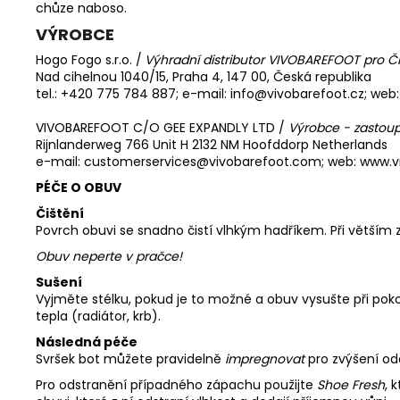
chůze naboso.
VÝROBCE
Hogo Fogo s.r.o. /
Výhradní distributor VIVOBAREFOOT pro Č
Nad cihelnou 1040/15, Praha 4, 147 00, Česká republika
tel.: +420 775 784 887; e-mail: info@vivobarefoot.cz; web:
VIVOBAREFOOT C/O GEE EXPANDLY LTD /
Výrobce - zastoup
Rijnlanderweg 766 Unit H 2132 NM Hoofddorp Netherlands
e-mail: customerservices@vivobarefoot.com; web: www.
PÉČE O OBUV
Čištění
Povrch obuvi se snadno čistí vlhkým hadříkem. Při větším
Obuv neperte v pračce!
Sušení
Vyjměte stélku, pokud je to možné a obuv vysušte při pok
tepla (radiátor, krb).
Následná péče
Svršek bot můžete pravidelně
impregnovat
pro zvýšení od
Pro odstranění případného zápachu použijte
Shoe Fresh
, 