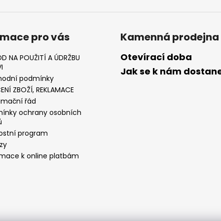
rmace pro vás
Kamenná prodejna
Otevírací doba
D NA POUŽITÍ A ÚDRŽBU
I
Jak se k nám dostan
odní podmínky
ENÍ ZBOŽÍ, REKLAMACE
amační řád
ínky ochrany osobních
ů
ostní program
zy
rmace k online platbám