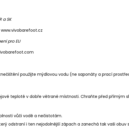
R a SK
www.vivobarefoot.cz
ení pro EU
vivobarefoot.com
 znečištění použijte mýdlovou vodu (ne saponáty a prací prostř
ojové teplotě v dobře větrané místnosti. Chraňte před přímým s
olnosti vůči vodě a nečistotám.
který odstraní i ten nejodolnější zápach a zanechá tak vaši obuv