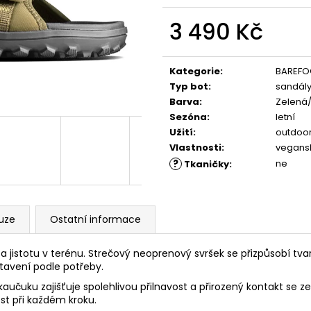
PĚNOU
ML, 01 - NEUTRAL
89 Kč
219 Kč
3 490 Kč
Měrná
cena:
Kategorie
:
BAREFO
Typ bot
:
sandál
Barva
:
Zelená/
Sezóna
:
letní
Užití
:
outdoo
Vlastnosti
:
vegans
?
ne
Tkaničky
:
uze
Ostatní informace
a jistotu v terénu. Strečový neoprenový svršek se přizpůsobí tv
tavení podle potřeby.
učuku zajišťuje spolehlivou přilnavost a přirozený kontakt se ze
st při každém kroku.