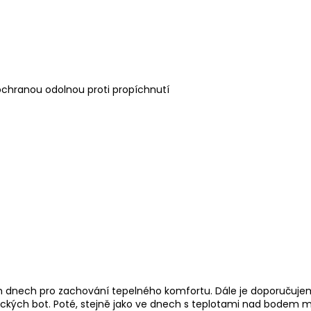
hranou odolnou proti propíchnutí
ch dnech pro zachování tepelného komfortu. Dále je doporučuj
asických bot. Poté, stejně jako ve dnech s teplotami nad bode