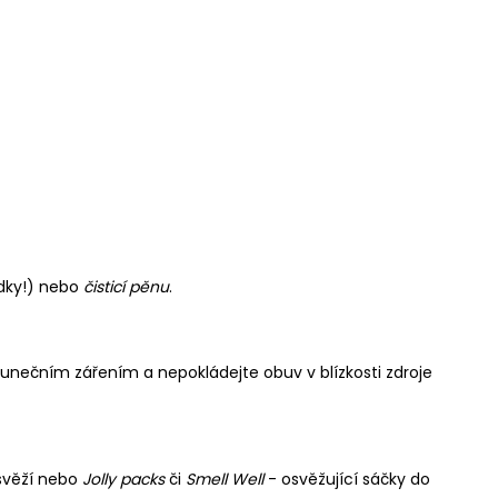
edky!) nebo
čisticí pěnu
.
lunečním zářením a nepokládejte obuv v blízkosti zdroje
 svěží nebo
Jolly packs
či
Smell Well
- osvěžující sáčky do