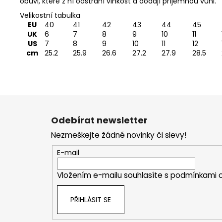
obuvi, které z ní odstraní vlhkost a dodají příjemnou vůni.
Velikostní tabulka
EU
40
41
42
43
44
45
UK
6
7
8
9
10
11
US
7
8
9
10
11
12
cm
25.2
25.9
26.6
27.2
27.9
28.5
Z
á
Odebírat newsletter
p
Nezmeškejte žádné novinky či slevy!
a
t
E-mail
í
Vložením e-mailu souhlasíte s
podmínkami o
PŘIHLÁSIT SE