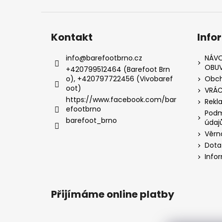
Kontakt
Info
info
@
barefootbrno.cz
NÁVO
OBUV
+420799512464 (Barefoot Brn
o), +420797722456 (Vivobaref
Obch
oot)
VRÁC
https://www.facebook.com/bar
Rekl
efootbrno
Podm
barefoot_brno
údaj
Věrn
Dota
Info
Přijímáme online platby