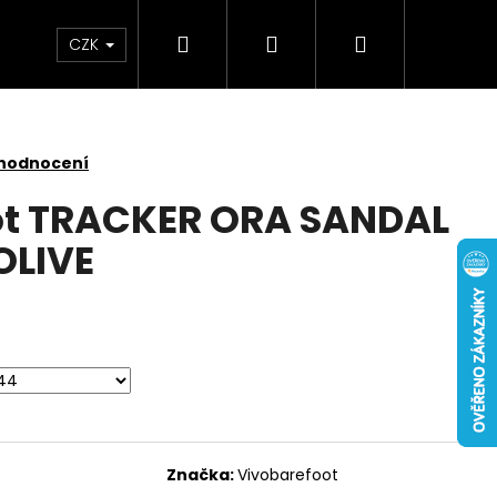
Hledat
Přihlášení
Nákupní
CZK
košík
 hodnocení
ot TRACKER ORA SANDAL
OLIVE
Značka:
Vivobarefoot
 NUBUCK SPRAY 200