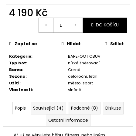
č
u
4 190 Kč
j
e
Měrná
DO KOŠÍKU
cena:
m
e
Zeptat se
Hlídat
Sdílet
SUEDE
Kategorie
:
BAREFOOT OBUV
(VELOUR)
NUBUCK
Typ bot
:
nízké šněrovací
SPRAY
Barva
:
Černá
200
Sezóna
:
celoroční, letní
ML,
01
Užití
:
město, sport
-
Vlastnosti
:
vlněné
NEUTRAL
219
Kč
Popis
Související (4)
Podobné (8)
Diskuze
Ostatní informace
Ať už se věnujete běhu, fitness, nebo jiným