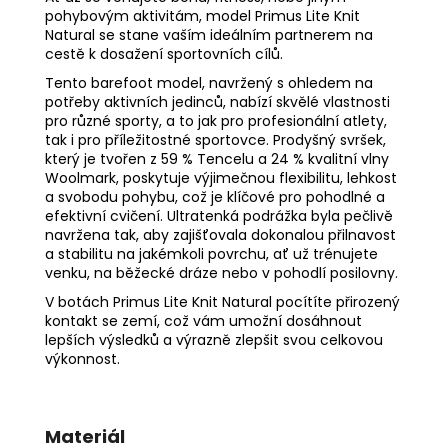
pohybovým aktivitám, model Primus Lite Knit
Natural se stane vaším ideálním partnerem na
cestě k dosažení sportovních cílů.
Tento barefoot model, navržený s ohledem na
potřeby aktivních jedinců, nabízí skvělé vlastnosti
pro různé sporty, a to jak pro profesionální atlety,
tak i pro příležitostné sportovce. Prodyšný svršek,
který je tvořen z 59 % Tencelu a 24 % kvalitní vlny
Woolmark, poskytuje výjimečnou flexibilitu, lehkost
a svobodu pohybu, což je klíčové pro pohodlné a
efektivní cvičení. Ultratenká podrážka byla pečlivě
navržena tak, aby zajišťovala dokonalou přilnavost
a stabilitu na jakémkoli povrchu, ať už trénujete
venku, na běžecké dráze nebo v pohodlí posilovny.
V botách Primus Lite Knit Natural pocítíte přirozený
kontakt se zemí, což vám umožní dosáhnout
lepších výsledků a výrazně zlepšit svou celkovou
výkonnost.
Materiál