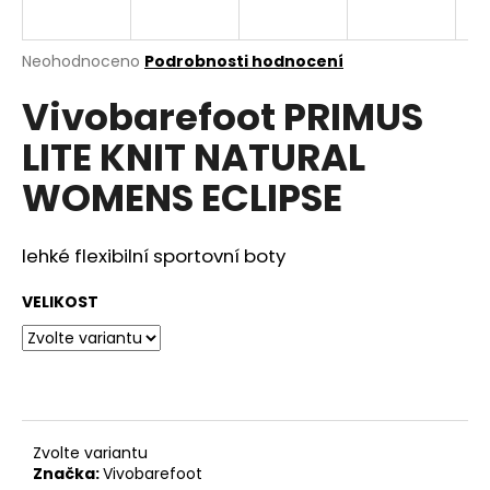
a
j
Průměrné
Neohodnoceno
Podrobnosti hodnocení
í
hodnocení
Vivobarefoot PRIMUS
produktu
t
je
?
LITE KNIT NATURAL
0,0
z
WOMENS ECLIPSE
5
hvězdiček.
lehké flexibilní sportovní boty
HLEDAT
VELIKOST
D
o
p
o
r
Zvolte variantu
u
Značka:
Vivobarefoot