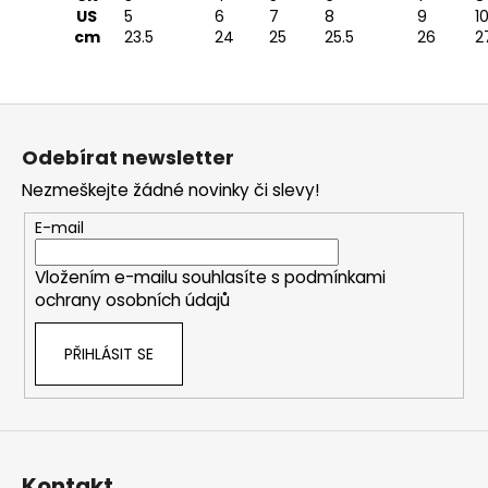
US
5
6
7
8
9
1
cm
23.5
24
25
25.5
26
2
Z
á
Odebírat newsletter
p
Nezmeškejte žádné novinky či slevy!
a
t
E-mail
í
Vložením e-mailu souhlasíte s
podmínkami
ochrany osobních údajů
PŘIHLÁSIT SE
Kontakt