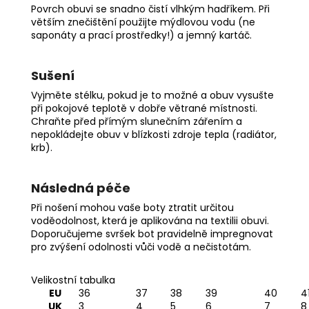
Povrch obuvi se snadno čistí vlhkým hadříkem. Při
větším znečištění použijte mýdlovou vodu (ne
saponáty a prací prostředky!) a jemný kartáč.
Sušení
Vyjměte stélku, pokud je to možné a obuv vysušte
při pokojové teplotě v dobře větrané místnosti.
Chraňte před přímým slunečním zářením a
nepokládejte obuv v blízkosti zdroje tepla (radiátor,
krb).
Následná péče
Při nošení mohou vaše boty ztratit určitou
voděodolnost, která je aplikována na textilii obuvi.
Doporučujeme svršek bot pravidelně impregnovat
pro zvýšení odolnosti vůči vodě a nečistotám.
Velikostní tabulka
EU
36
37
38
39
40
4
UK
3
4
5
6
7
8