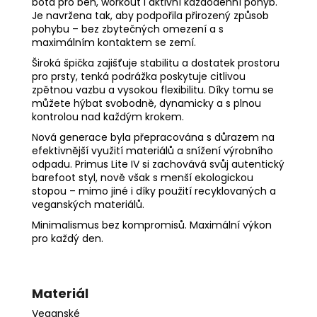
bota pro běh, workout i aktivní každodenní pohyb.
Je navržena tak, aby podpořila přirozený způsob
pohybu – bez zbytečných omezení a s
maximálním kontaktem se zemí.
Široká špička zajišťuje stabilitu a dostatek prostoru
pro prsty, tenká podrážka poskytuje citlivou
zpětnou vazbu a vysokou flexibilitu. Díky tomu se
můžete hýbat svobodně, dynamicky a s plnou
kontrolou nad každým krokem.
Nová generace byla přepracována s důrazem na
efektivnější využití materiálů a snížení výrobního
odpadu. Primus Lite IV si zachovává svůj autentický
barefoot styl, nově však s menší ekologickou
stopou – mimo jiné i díky použití recyklovaných a
veganských materiálů.
Minimalismus bez kompromisů. Maximální výkon
pro každý den.
Materiál
Veganské