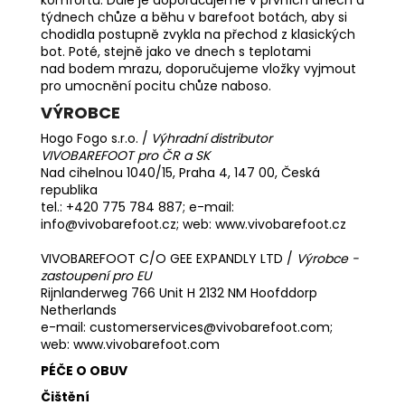
týdnech chůze a běhu v barefoot botách, aby si
chodidla postupně zvykla na přechod z klasických
bot. Poté, stejně jako ve dnech s teplotami
nad bodem mrazu, doporučujeme vložky vyjmout
pro umocnění pocitu chůze naboso.
VÝROBCE
Hogo Fogo s.r.o. /
Výhradní distributor
VIVOBAREFOOT pro ČR a SK
Nad cihelnou 1040/15, Praha 4, 147 00, Česká
republika
tel.: +420 775 784 887; e-mail:
info@vivobarefoot.cz; web:
www.vivobarefoot.cz
VIVOBAREFOOT C/O GEE EXPANDLY LTD /
Výrobce -
zastoupení pro EU
Rijnlanderweg 766 Unit H 2132 NM Hoofddorp
Netherlands
e-mail: customerservices@vivobarefoot.com;
web: www.vivobarefoot.com
PÉČE O OBUV
Čištění