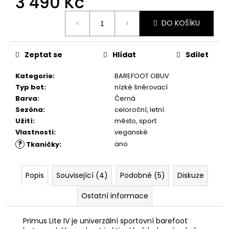
3 490 Kč
č
u
Měrná
j
DO KOŠÍKU
cena:
e
m
Zeptat se
Hlídat
Sdílet
e
Kategorie
:
BAREFOOT OBUV
DÁRKOVÝ
Typ bot
:
nízké šněrovací
POUKAZ
Barva
:
Černá
1
Sezóna
:
celoroční, letní
Kč
Užití
:
město, sport
Vlastnosti
:
veganské
?
ano
Tkaničky
:
Popis
Související (4)
Podobné (5)
Diskuze
Ostatní informace
Primus Lite IV je univerzální sportovní barefoot