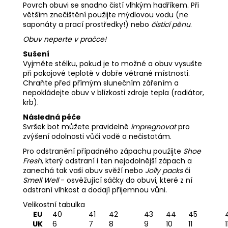
Povrch obuvi se snadno čistí vlhkým hadříkem. Při
větším znečištění použijte mýdlovou vodu (ne
saponáty a prací prostředky!) nebo
čisticí pěnu
.
Obuv neperte v pračce!
Sušení
Vyjměte stélku, pokud je to možné a obuv vysušte
při pokojové teplotě v dobře větrané místnosti.
Chraňte před přímým slunečním zářením a
nepokládejte obuv v blízkosti zdroje tepla (radiátor,
krb).
Následná péče
Svršek bot můžete pravidelně
impregnovat
pro
zvýšení odolnosti vůči vodě a nečistotám.
Pro odstranění případného zápachu použijte
Shoe
Fresh
, který odstraní i ten nejodolnější zápach a
zanechá tak vaši obuv svěží nebo
Jolly packs
či
Smell Well
- osvěžující sáčky do obuvi, které z ní
odstraní vlhkost a dodají příjemnou vůni.
Velikostní tabulka
EU
40
41
42
43
44
45
UK
6
7
8
9
10
11
1