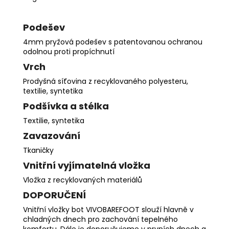
Podešev
4mm pryžová podešev s patentovanou ochranou
odolnou proti propíchnutí
Vrch
Prodyšná síťovina z recyklovaného polyesteru,
textilie, syntetika
Podšívka a stélka
Textilie, syntetika
Zavazování
Tkaničky
Vnitřní vyjímatelná vložka
Vložka z recyklovaných materiálů
DOPORUČENÍ
Vnitřní vložky bot VIVOBAREFOOT slouží hlavně v
chladných dnech pro zachování tepelného
komfortu. Dále je doporučujeme v prvních dnech a