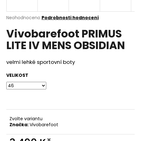
a
j
Průměrné
Neohodnoceno
Podrobnosti hodnocení
í
hodnocení
Vivobarefoot PRIMUS
produktu
t
je
?
LITE IV MENS OBSIDIAN
0,0
z
5
hvězdiček.
velmi lehké sportovní boty
HLEDAT
VELIKOST
D
o
p
Zvolte variantu
o
Značka:
Vivobarefoot
r
u