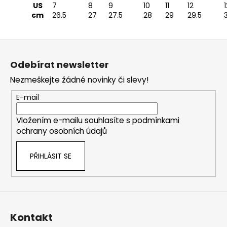
US
7
8
9
10
11
12
1
cm
26.5
27
27.5
28
29
29.5
Z
á
Odebírat newsletter
p
Nezmeškejte žádné novinky či slevy!
a
t
E-mail
í
Vložením e-mailu souhlasíte s
podmínkami
ochrany osobních údajů
PŘIHLÁSIT SE
Kontakt