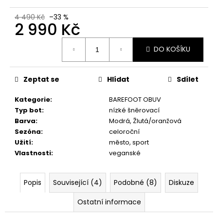
č
u
4 490 Kč
–33 %
j
2 990 Kč
e
Měrná
m
DO KOŠÍKU
cena:
e
Zeptat se
Hlídat
Sdílet
COMBI
CLEAN
&
Kategorie
:
BAREFOOT OBUV
CARE
Typ bot
:
nízké šněrovací
200
Barva
:
Modrá, Žlutá/oranžová
ML
Sezóna
:
celoroční
289
Užití
:
město, sport
Kč
Vlastnosti
:
veganské
Popis
Související (4)
Podobné (8)
Diskuze
Ostatní informace