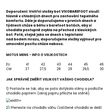
Doporučení: Vnitřní vložky bot VIVOBAREFOOT slouží
hlavně v chladných dnech pro zachování tepelného
komfortu. Dále je doporučujeme v prvních dnech a
týdnech chůze a běhu v barefoot botách, aby si
chodidla postupně zvykla na přechod z klasických
bot. Poté, stejně jako ve dnech s teplotami
nad bodem mrazu, doporučujeme vložky vyjmout pro
umocnění pocitu chůze naboso.
MOTUS MENS - INFO O VELIKOSTECH
EU
41
42
43
44
45
46
CM
27
27,5
28
29
29,5
30
JAK SPRÁVNĚ ZMĚŘIT VELIKOST VAŠEHO CHODIDLA?
1) Postavte se tak, aby se pata dotýkala stěny a podložte
chodidlo papírem (okraj papíru přiložte ke stěně).
2) Přeneste na chodidlo váhu (zatížené chodidlo je delší