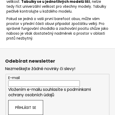
velikost.
Tabulky se u jednotlivých modelů liší
, nelze
tedy říct univerzální velikost pro všechny modely. Tabulky
pečlivě kontrolujte u každého modelu.
Pokud se jedná o vaši první barefoot obuv, může vám
prostor v přední části obuvi připadat zpočátku velký. Pro
správné fungování chodidla a zachování pocitu chůze jako
naboso je však dostatečný nadměrek a prostor v oblasti
prstů nezbytný.
Z
á
Odebírat newsletter
p
Nezmeškejte žádné novinky či slevy!
a
t
E-mail
í
Vložením e-mailu souhlasíte s
podmínkami
ochrany osobních údajů
PŘIHLÁSIT SE