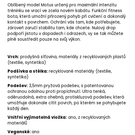
Oblíbený model Motus určený pro maximální intenzitu
tréninku se vrací ve zcela novém kabátu. Funkční fitness
bota, která umožní přirozený pohyb při cvičení a dokonalý
kontakt s povrchem. Ochrání vás tam, kde potřebujete,
zároveň zaručí stabilitu tam, kde chcete. Nulový drop
podpoří jistotu v dopadech i odrazech, vy se tak můžete
plně soustředit pouze na svůj výkon.
Vrch:
prodyšná síťovina, materiály z recyklovaných plastů
(textilie, syntetika)
Podšívka a stélka:
recyklované materiály (textilie,
syntetika)
Podešev:
3,5mm pryžová podešev, s patentovanou
ochranou odolnou proti propíchnutí. Ultra tenká,
oděruodolná, extra ohebná, protiskluzová podešev, která
umožňuje dokonale cítit povrch, po kterém se pohybujete
každý den.
Vnitřní vyjímatelná vložka:
ano, z recyklovaných
materiálů
Veganské:
ano