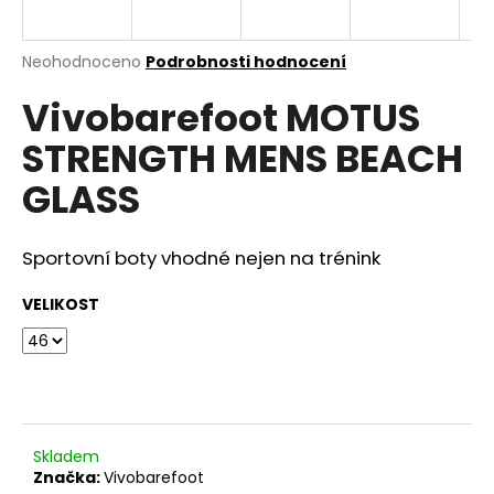
a
j
Průměrné
Neohodnoceno
Podrobnosti hodnocení
í
hodnocení
Vivobarefoot MOTUS
produktu
t
je
?
STRENGTH MENS BEACH
0,0
z
GLASS
5
hvězdiček.
Sportovní boty vhodné nejen na trénink
HLEDAT
VELIKOST
D
o
p
o
r
Skladem
u
Značka:
Vivobarefoot