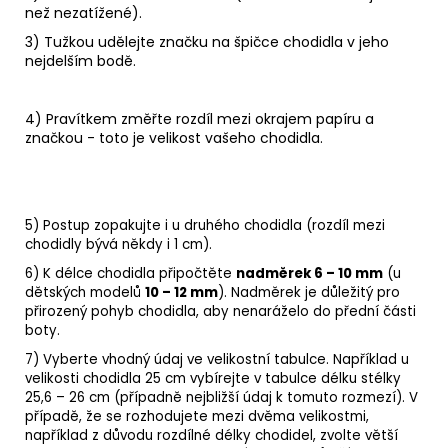
než nezatížené).
3) Tužkou udělejte značku na špičce chodidla v jeho
nejdelším bodě.
4) Pravítkem změřte rozdíl mezi okrajem papíru a
značkou - toto je velikost vašeho chodidla.
5) Postup zopakujte i u druhého chodidla (rozdíl mezi
chodidly bývá někdy i 1 cm).
6) K délce chodidla připočtěte
nadměrek 6 – 10 mm
(u
dětských modelů
10 – 12 mm
). Nadměrek je důležitý pro
přirozený pohyb chodidla, aby nenaráželo do přední části
boty.
7) Vyberte vhodný údaj ve velikostní tabulce. Například u
velikosti chodidla 25 cm vybírejte v tabulce délku stélky
25,6 – 26 cm (případně nejbližší údaj k tomuto rozmezí). V
případě, že se rozhodujete mezi dvěma velikostmi,
například z důvodu rozdílné délky chodidel, zvolte větší