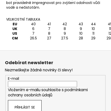
bot pravidelně impregnovat pro zvýšení odolnosti vůči
vodě a nečistotám.
VELIKOSTNÍ TABULKA
EU
40
41
42
43
44
4
UK
6
7
8
9
10
11
US
7
8
9
10
11
1
CM
26.5
27
27.5
28
29
29
Z
á
Odebírat newsletter
p
Nezmeškejte žádné novinky či slevy!
a
t
E-mail
í
Vložením e-mailu souhlasíte s
podmínkami
ochrany osobních údajů
PŘIHLÁSIT SE