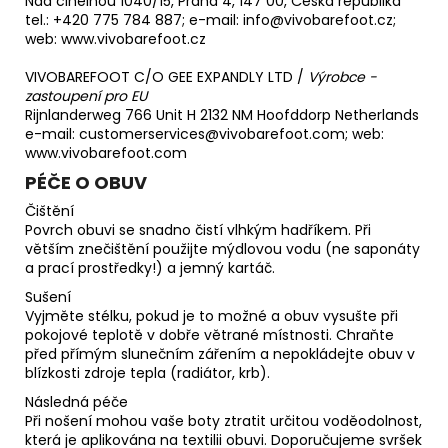
Nad cihelnou 1040/15, Praha 4, 147 00, Česká republika
tel.: +420 775 784 887; e-mail: info@vivobarefoot.cz;
web:
www.vivobarefoot.cz
VIVOBAREFOOT C/O GEE EXPANDLY LTD /
Výrobce -
zastoupení pro EU
Rijnlanderweg 766 Unit H 2132 NM Hoofddorp Netherlands
e-mail: customerservices@vivobarefoot.com; web:
www.vivobarefoot.com
PÉČE O OBUV
Čištění
Povrch obuvi se snadno čistí vlhkým hadříkem. Při
větším znečištění použijte mýdlovou vodu (ne saponáty
a prací prostředky!) a jemný kartáč.
Sušení
Vyjměte stélku, pokud je to možné a obuv vysušte při
pokojové teplotě v dobře větrané místnosti. Chraňte
před přímým slunečním zářením a nepokládejte obuv v
blízkosti zdroje tepla (radiátor, krb).
Následná péče
Při nošení mohou vaše boty ztratit určitou voděodolnost,
která je aplikována na textilii obuvi. Doporučujeme svršek