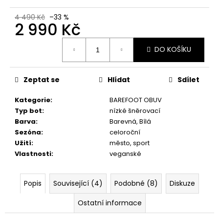
č
u
4 490 Kč
–33 %
j
2 990 Kč
e
Měrná
m
DO KOŠÍKU
cena:
e
Zeptat se
Hlídat
Sdílet
DÁRKOVÝ
POUKAZ
Kategorie
:
BAREFOOT OBUV
1
Typ bot
:
nízké šněrovací
Kč
Barva
:
Barevná, Bílá
Sezóna
:
celoroční
Užití
:
město, sport
Vlastnosti
:
veganské
Popis
Související (4)
Podobné (8)
Diskuze
Ostatní informace