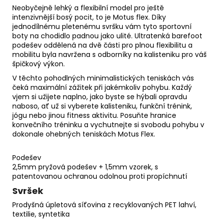
Neobyčejně lehký a flexibilní model pro ještě
intenzivnější bosý pocit, to je Motus flex. Díky
jednodílnému pletenému svršku vám tyto sportovní
boty na chodidlo padnou jako ulité. Ultratenká barefoot
podešev oddělená na dvě části pro plnou flexibilitu a
mobilitu byla navržena s odborníky na kalisteniku pro váš
špičkový výkon.
V těchto pohodlných minimalistických teniskách vás
čeká maximální zážitek při jakémkoliv pohybu. Každý
vjem si užijete naplno, jako byste se hýbali opravdu
naboso, ať už si vyberete kalisteniku, funkční trénink,
jógu nebo jinou fitness aktivitu. Posuňte hranice
konvečního tréninku a vychutnejte si svobodu pohybu v
dokonale ohebných teniskách Motus Flex.
Podešev
2,5mm pryžová podešev + 1,5mm vzorek, s
patentovanou ochranou odolnou proti propíchnutí
Svršek
Prodyšná úpletová síťovina z recyklovaných PET lahví,
textilie, syntetika