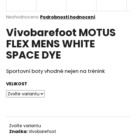
a
j
Průměrné
Neohodnoceno
Podrobnosti hodnocení
í
hodnocení
Vivobarefoot MOTUS
produktu
t
je
?
FLEX MENS WHITE
0,0
z
SPACE DYE
5
hvězdiček.
Sportovní boty vhodné nejen na trénink
HLEDAT
VELIKOST
D
o
p
o
r
Zvolte variantu
u
Značka:
Vivobarefoot