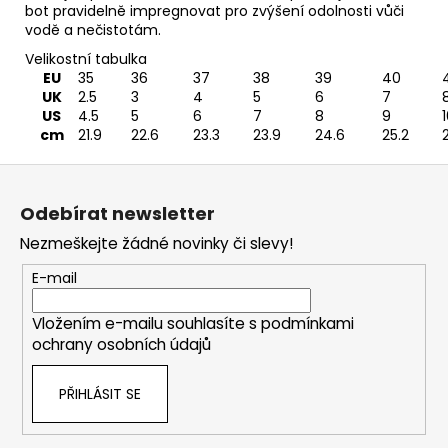
bot pravidelně impregnovat pro zvýšení odolnosti vůči
vodě a nečistotám.
Velikostní tabulka
EU
35
36
37
38
39
40
UK
2.5
3
4
5
6
7
US
4.5
5
6
7
8
9
cm
21.9
22.6
23.3
23.9
24.6
25.2
Z
á
Odebírat newsletter
p
Nezmeškejte žádné novinky či slevy!
a
t
E-mail
í
Vložením e-mailu souhlasíte s
podmínkami
ochrany osobních údajů
PŘIHLÁSIT SE