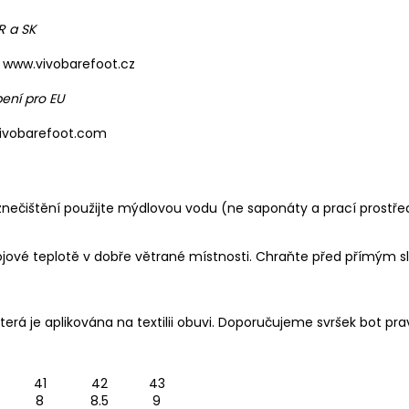
R a SK
www.vivobarefoot.cz
ení pro EU
vivobarefoot.com
znečištění použijte mýdlovou vodu (ne saponáty a prací prostře
ojové teplotě v dobře větrané místnosti. Chraňte před přímým s
terá je aplikována na textilii obuvi. Doporučujeme svršek bot pr
41
42
43
8
8.5
9