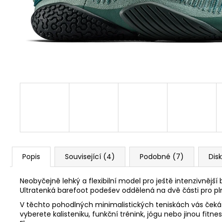
1 Kč
Popis
Související (4)
Podobné (7)
Dis
Neobyčejně lehký a flexibilní model pro ještě intenzivnějš
Ultratenká barefoot podešev oddělená na dvě části pro plno
V těchto pohodlných minimalistických teniskách vás čeká m
vyberete kalisteniku, funkční trénink, jógu nebo jinou fi