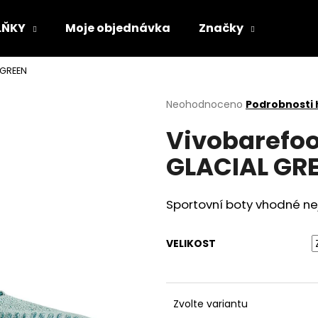
LŇKY
Moje objednávka
Značky
 GREEN
Co potřebujete najít?
Průměrné
Neohodnoceno
Podrobnosti
hodnocení
Vivobarefo
produktu
HLEDAT
je
GLACIAL GR
0,0
z
5
Doporučujeme
hvězdiček.
Sportovní boty vhodné nej
VELIKOST
Zvolte variantu
VLOŽKY BAREFOOT S PAMĚŤOVOU
SUEDE (VELOUR)