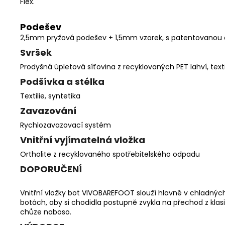
Flex.
Podešev
2,5mm pryžová podešev + 1,5mm vzorek, s patentovanou o
Svršek
Prodyšná úpletová síťovina z recyklovaných PET lahví, textil
Podšívka a stélka
Textilie, syntetika
Zavazování
Rychlozavazovací systém
Vnitřní vyjímatelná vložka
Ortholite z recyklovaného spotřebitelského odpadu
DOPORUČENÍ
Vnitřní vložky bot VIVOBAREFOOT slouží hlavně v chladný
botách, aby si chodidla postupně zvykla na přechod z kl
chůze naboso.