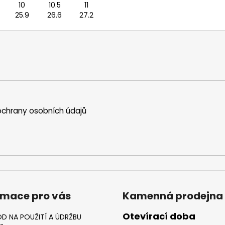
10
10.5
11
25.9
26.6
27.2
chrany osobních údajů
rmace pro vás
Kamenná prodejna
Otevírací doba
D NA POUŽITÍ A ÚDRŽBU