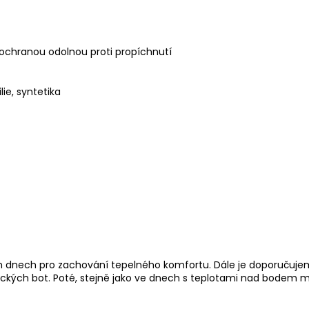
chranou odolnou proti propíchnutí
ie, syntetika
ch dnech pro zachování tepelného komfortu. Dále je doporučuj
asických bot. Poté, stejně jako ve dnech s teplotami nad bode