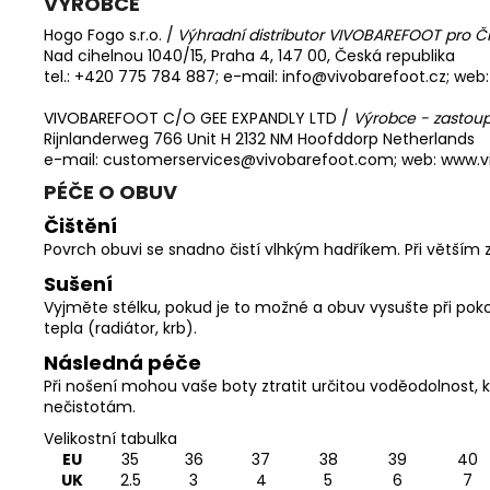
VÝROBCE
Hogo Fogo s.r.o. /
Výhradní distributor VIVOBAREFOOT pro Č
Nad cihelnou 1040/15, Praha 4, 147 00, Česká republika
tel.: +420 775 784 887; e-mail: info@vivobarefoot.cz; web:
VIVOBAREFOOT C/O GEE EXPANDLY LTD /
Výrobce - zastoup
Rijnlanderweg 766 Unit H 2132 NM Hoofddorp Netherlands
e-mail: customerservices@vivobarefoot.com; web: www.
PÉČE O OBUV
Čištění
Povrch obuvi se snadno čistí vlhkým hadříkem. Při větším 
Sušení
Vyjměte stélku, pokud je to možné a obuv vysušte při pok
tepla (radiátor, krb).
Následná péče
Při nošení mohou vaše boty ztratit určitou voděodolnost, k
nečistotám.
Velikostní tabulka
EU
35
36
37
38
39
40
UK
2.5
3
4
5
6
7