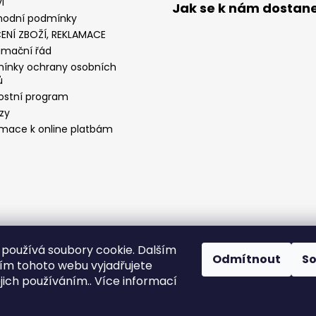
I
Jak se k nám dostan
odní podmínky
ENÍ ZBOŽÍ, REKLAMACE
amační řád
ínky ochrany osobních
ů
ostní program
zy
rmace k online platbám
používá soubory cookie. Dalším
Odmítnout
S
m tohoto webu vyjadřujete
ejich používáním.. Více informací
comgate