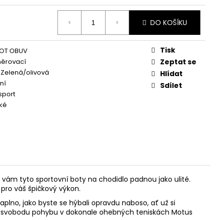
DO KOŠÍKU
Tisk
OT OBUV
něrovací
Zeptat se
 Zelená/olivová
Hlídat
ní
Sdílet
sport
ké
u vám tyto sportovní boty na chodidlo padnou jako ulité.
 pro váš špičkový výkon.
plno, jako byste se hýbali opravdu naboso, ať už si
te si svobodu pohybu v dokonale ohebných teniskách Motus