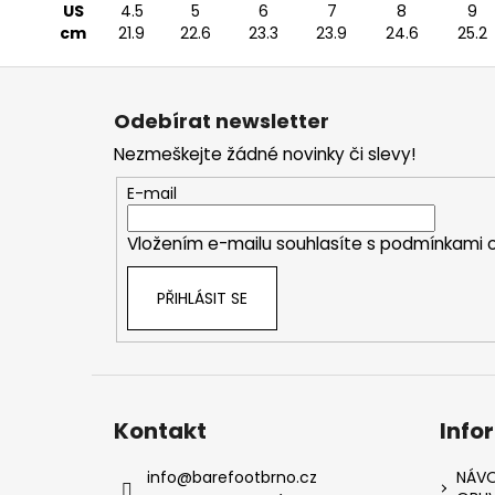
US
4.5
5
6
7
8
9
cm
21.9
22.6
23.3
23.9
24.6
25.2
Z
á
Odebírat newsletter
p
Nezmeškejte žádné novinky či slevy!
a
t
E-mail
í
Vložením e-mailu souhlasíte s
podmínkami o
PŘIHLÁSIT SE
Kontakt
Info
info
@
barefootbrno.cz
NÁVO