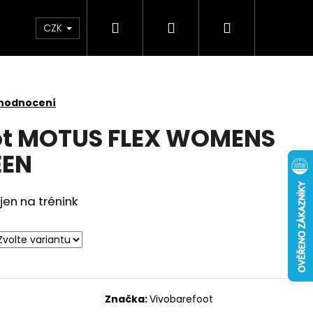
Hledat
Přihlášení
Nákupní
CZK
košík
 hodnocení
ot MOTUS FLEX WOMENS
EEN
en na trénink
Značka:
Vivobarefoot
 NUBUCK SPRAY 200