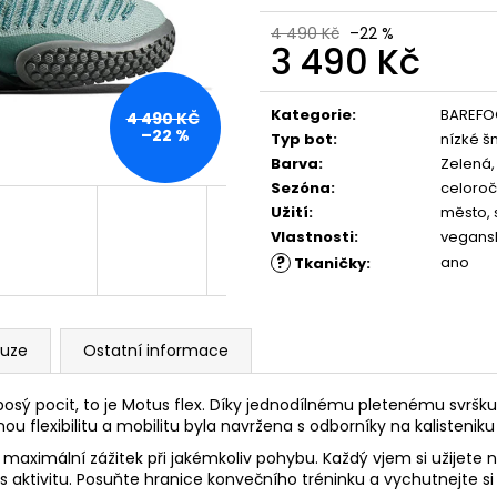
PĚNOU
ML, 01 - NEUTRAL
89 Kč
219 Kč
4 490 Kč
–22 %
3 490 Kč
Měrná
cena:
Kategorie
:
BAREFO
4 490 KČ
–22 %
Typ bot
:
nízké š
Barva
:
Zelená,
Sezóna
:
celoroč
Užití
:
město, 
Vlastnosti
:
vegans
?
ano
Tkaničky
:
kuze
Ostatní informace
í bosý pocit, to je Motus flex. Díky jednodílnému pletenému svršk
u flexibilitu a mobilitu byla navržena s odborníky na kalisteniku
aximální zážitek při jakémkoliv pohybu. Každý vjem si užijete na
tness aktivitu. Posuňte hranice konvečního tréninku a vychutnej