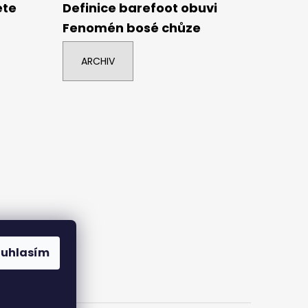
ete
Definice barefoot obuvi
Fenomén bosé chůze
ARCHIV
ouhlasím