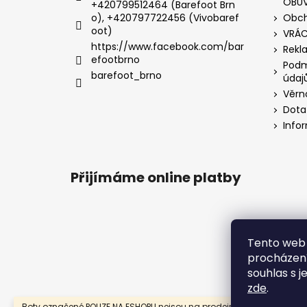
OBUV
+420799512464 (Barefoot Brn
o), +420797722456 (Vivobaref
Obch
oot)
VRÁC
https://www.facebook.com/bar
Rekl
efootbrno
Podm
barefoot_brno
údaj
Věrn
Dota
Info
Přijímáme online platby
Tento web 
procházení
souhlas s j
zde
.
Boty označené POUZE NA ESHOPU nejsou na prodejně, ale dají se tam