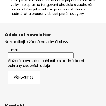
vám prostor v přední části obuvi připadat zpočátku
velký. Pro správné fungování chodidla a zachování
pocitu chůze jako naboso je však dostatečný
nadměrek a prostor v oblasti prstů nezbytný.
Z
á
Odebírat newsletter
p
Nezmeškejte žádné novinky či slevy!
a
t
E-mail
í
Vložením e-mailu souhlasíte s
podmínkami
ochrany osobních údajů
PŘIHLÁSIT SE
Kontakt