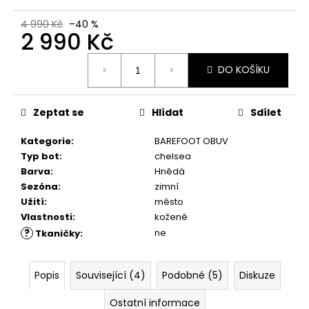
č
u
4 990 Kč
–40 %
j
2 990 Kč
e
Měrná
m
DO KOŠÍKU
cena:
e
Zeptat se
Hlídat
Sdílet
VLOŽKY
BAREFOOT
S
Kategorie
:
BAREFOOT OBUV
PAMĚŤOVOU
Typ bot
:
chelsea
PĚNOU
Barva
:
Hnědá
89
Sezóna
:
zimní
Kč
Užití
:
město
Vlastnosti
:
kožené
?
ne
Tkaničky
:
Popis
Související (4)
Podobné (5)
Diskuze
Ostatní informace