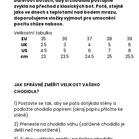
barefoot botách, aby si chodidla postupně
zvykla na přechod z klasických bot. Poté, stejně
jako ve dnech s teplotami nad bodem mrazu,
doporučujeme vložky vyjmout pro umocnění
pocitu chůze naboso.
Velikostní tabulka
EU
35
36
37
38
39
UK
2.5
3
4
5
6
US
4.5
5
6
7
8
cm
23
23.5
24.5
25
25.5
JAK SPRÁVNĚ ZMĚŘIT VELIKOST VAŠEHO
CHODIDLA?
1) Postavte se tak, aby se pata dotýkala stěny a
podložte chodidlo papírem (okraj papíru přiložte ke
stěně).
2) Přeneste na chodidlo váhu (zatížené chodidlo je
delší než nezatížené).
3) Tužkou udělejte značku na špičce chodidla