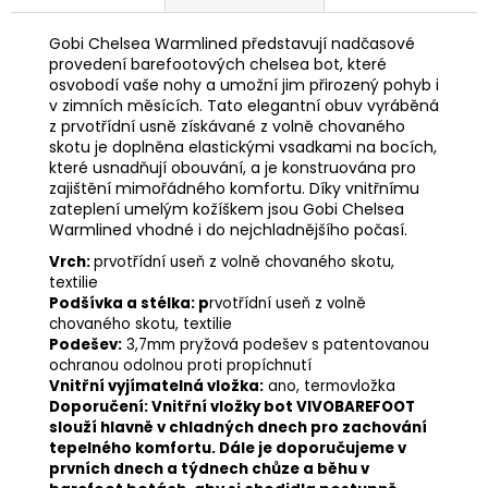
Gobi Chelsea Warmlined představují nadčasové
provedení barefootových chelsea bot, které
osvobodí vaše nohy a umožní jim přirozený pohyb i
v zimních měsících. Tato elegantní obuv vyráběná
z prvotřídní usně získávané z volně chovaného
skotu je doplněna elastickými vsadkami na bocích,
které usnadňují obouvání, a je konstruována pro
zajištění mimořádného komfortu. Díky vnitřnímu
zateplení umelým kožíškem jsou Gobi Chelsea
Warmlined vhodné i do nejchladnějšího počasí.
Vrch:
prvotřídní useň z volně chovaného skotu,
textilie
Podšívka a stélka: p
rvotřídní useň z volně
chovaného skotu, textilie
Podešev:
3,7mm pryžová podešev s patentovanou
ochranou odolnou proti propíchnutí
Vnitřní vyjímatelná vložka:
ano, termovložka
Doporučení: Vnitřní vložky bot VIVOBAREFOOT
slouží hlavně v chladných dnech pro zachování
tepelného komfortu. Dále je doporučujeme v
prvních dnech a týdnech chůze a běhu v