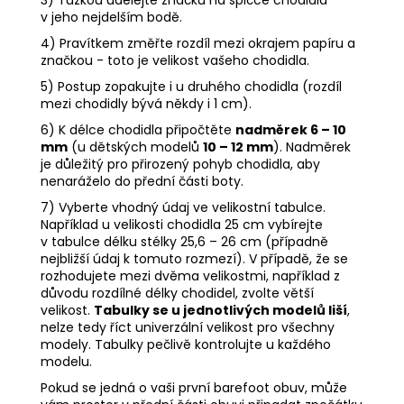
v jeho nejdelším bodě.
4) Pravítkem změřte rozdíl mezi okrajem papíru a
značkou - toto je velikost vašeho chodidla.
5) Postup zopakujte i u druhého chodidla (rozdíl
mezi chodidly bývá někdy i 1 cm).
6) K délce chodidla připočtěte
nadměrek 6 – 10
mm
(u dětských modelů
10 – 12 mm
). Nadměrek
je důležitý pro přirozený pohyb chodidla, aby
nenaráželo do přední části boty.
7) Vyberte vhodný údaj ve velikostní tabulce.
Například u velikosti chodidla 25 cm vybírejte
v tabulce délku stélky 25,6 – 26 cm (případně
nejbližší údaj k tomuto rozmezí). V případě, že se
rozhodujete mezi dvěma velikostmi, například z
důvodu rozdílné délky chodidel, zvolte větší
velikost.
Tabulky se u jednotlivých modelů liší
,
nelze tedy říct univerzální velikost pro všechny
modely. Tabulky pečlivě kontrolujte u každého
modelu.
Pokud se jedná o vaši první barefoot obuv, může