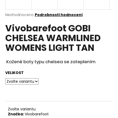
a
j
Průměrné
Neohodnoceno
Podrobnosti hodnocení
í
hodnocení
Vivobarefoot GOBI
produktu
t
je
?
CHELSEA WARMLINED
0,0
z
WOMENS LIGHT TAN
5
hvězdiček.
Kožené boty typu chelsea se zateplením
HLEDAT
VELIKOST
D
o
p
o
r
Zvolte variantu
u
Značka:
Vivobarefoot