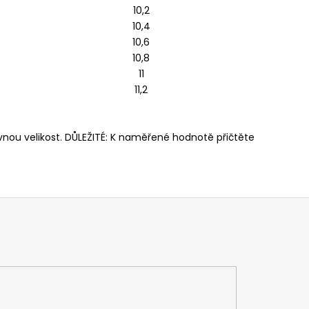
10,2
10,4
10,6
10,8
11
11,2
ávnou velikost. DŮLEŽITÉ: K naměřené hodnotě přičtěte