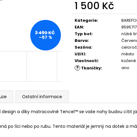
PĚNOU
ML, 01 - NEUTRAL
1 500 Kč
89 Kč
219 Kč
Měrná
cena:
Kategorie
:
BAREFO
EAN
:
859571
3 490 KČ
Typ bot
:
nízké š
–57 %
Barva
:
Červen
Sezóna
:
celoroč
Užití
:
město
Vlastnosti
:
kožené
?
ano
Tkaničky
:
uze
Ostatní informace
design a díky matracovině Tencel™ se vaše nohy budou cítit jak
ená po líci nebo po rubu. Tento materiál je jemný na dotek a m