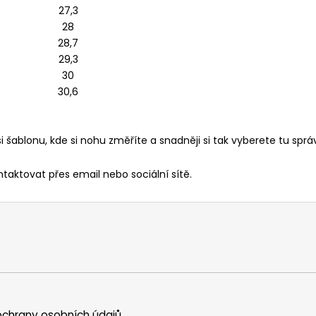
27,3
28
28,7
29,3
30
30,6
i
šablonu
, kde si nohu změříte a snadněji si tak vyberete tu spr
ntaktovat přes email nebo sociální sítě.
chrany osobních údajů