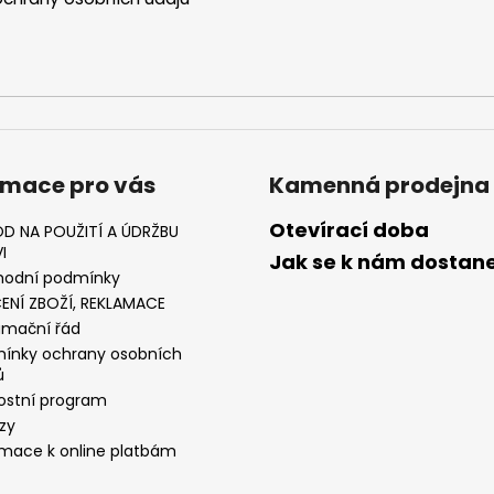
rmace pro vás
Kamenná prodejna
Otevírací doba
D NA POUŽITÍ A ÚDRŽBU
I
Jak se k nám dostan
odní podmínky
ENÍ ZBOŽÍ, REKLAMACE
amační řád
ínky ochrany osobních
ů
ostní program
zy
rmace k online platbám