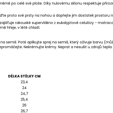
ěrně po celé své ploše. Díky nulovému sklonu respektuje přiro
oďte proto své prsty na nohou a dopřejte jim dostatek prostoru 
 zajišťuje rakouské supervlákno z eukalyptové celulózy - matra
mě hřeje, v létě chladí.
 na semiš
. Poté aplikujte
sprej na semiš
, který oživuje barvu (mů
nepromáčejte. Nekrémujte krémy. Neprat a nesušit u zdrojů tepla.
DÉLKA STÉLKY CM
23,4
24
24,7
25,4
26
26,7