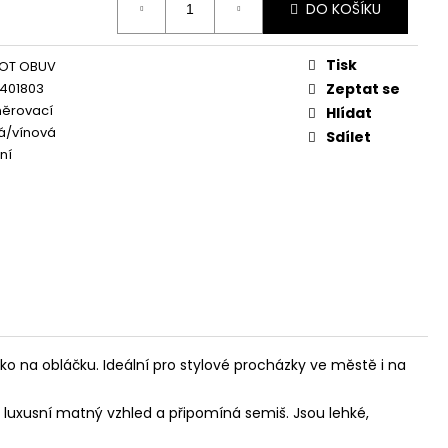
DO KOŠÍKU
Tisk
OT OBUV
7401803
Zeptat se
něrovací
Hlídat
á/vínová
Sdílet
ní
o na obláčku. Ideální pro stylové procházky ve městě i na
á luxusní matný vzhled a
připomíná semiš. Jsou lehké,