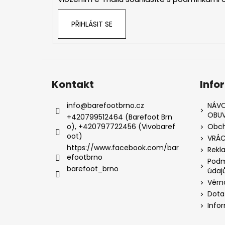
PŘIHLÁSIT SE
Kontakt
Info
info
@
barefootbrno.cz
NÁVO
OBUV
+420799512464 (Barefoot Brn
o), +420797722456 (Vivobaref
Obch
oot)
VRÁC
https://www.facebook.com/bar
Rekl
efootbrno
Podm
barefoot_brno
údaj
Věrn
Dota
Info