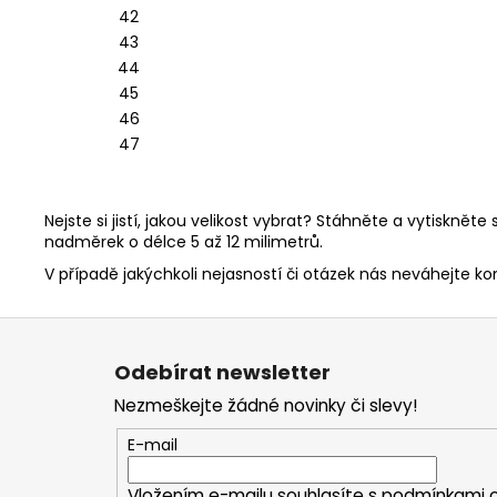
42
43
44
45
46
47
Nejste si jistí, jakou velikost vybrat? Stáhněte a vytiskněte s
nadměrek o délce 5 až 12 milimetrů.
V případě jakýchkoli nejasností či otázek nás neváhejte ko
Z
á
Odebírat newsletter
p
Nezmeškejte žádné novinky či slevy!
a
t
E-mail
í
Vložením e-mailu souhlasíte s
podmínkami o