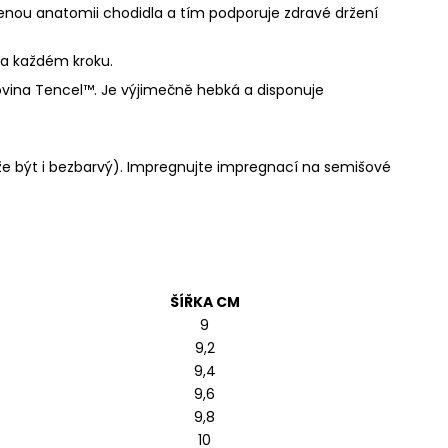
zenou anatomii chodidla a tím podporuje zdravé držení
na každém kroku.
covina Tencel™. Je výjimečně hebká a disponuje
že být i bezbarvý). Impregnujte
impregnací
na semišové
ŠÍŘKA CM
9
9,2
9,4
9,6
9,8
10