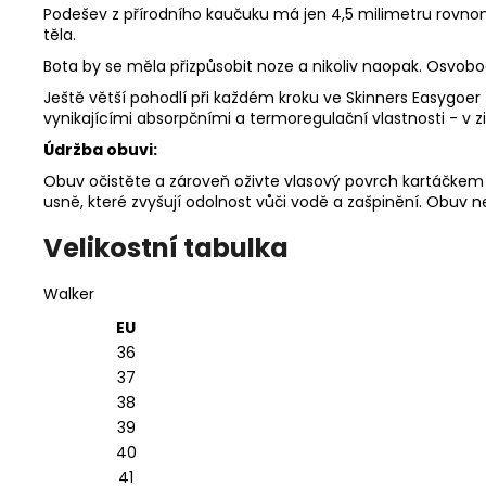
Podešev z přírodního kaučuku má jen 4,5 milimetru rovnom
těla.
Bota by se měla přizpůsobit noze a nikoliv naopak. Osvob
Ještě větší pohodlí při každém kroku ve Skinners Easygoer
vynikajícími absorpčními a termoregulační vlastnosti - v zi
Údržba obuvi:
Obuv očistěte a zároveň oživte vlasový povrch
kartáčkem
usně, které zvyšují odolnost vůči vodě a zašpinění. Obuv 
Velikostní tabulka
Walker
EU
36
37
38
39
40
41