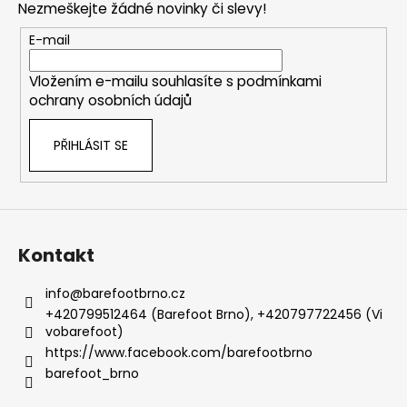
Nezmeškejte žádné novinky či slevy!
a
t
E-mail
í
Vložením e-mailu souhlasíte s
podmínkami
ochrany osobních údajů
PŘIHLÁSIT SE
Kontakt
info
@
barefootbrno.cz
+420799512464 (Barefoot Brno), +420797722456 (Vi
vobarefoot)
https://www.facebook.com/barefootbrno
barefoot_brno