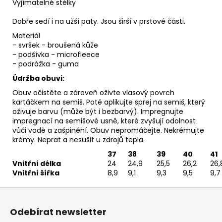
Vyjímatelné stélky
Dobře sedí i na užší paty. Jsou širší v prstové části.
Materiál
- svršek - broušená kůže
- podšívka - microfleece
- podrážka - guma
Údržba obuvi:
Obuv očistěte a zároveň oživte vlasový povrch
kartáčkem na semiš
. Poté aplikujte
sprej na semiš
, který
oživuje barvu (může být i bezbarvý). Impregnujte
impregnací
na semišové usně, které zvyšují odolnost
vůči vodě a zašpinění. Obuv nepromáčejte. Nekrémujte
krémy. Neprat a nesušit u zdrojů tepla.
37
38
39
40
41
Vnitřní délka
24
24,9
25,5
26,2
26,
Vnitřní šířka
8,9
9,1
9,3
9,5
9,7
Z
á
Odebírat newsletter
p