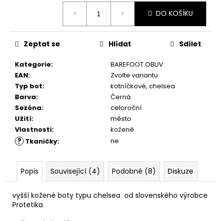
č
Měrná
u
DO KOŠÍKU
cena:
j
e
m
Zeptat se
Hlídat
Sdílet
e
Kategorie
:
BAREFOOT OBUV
EAN
:
Zvolte variantu
COMBI
Typ bot
:
kotníčkové, chelsea
CLEAN
Barva
:
Černá
&
Sezóna
:
celoroční
CARE
200
Užití
:
město
ML
Vlastnosti
:
kožené
289
?
ne
Tkaničky
:
Kč
Popis
Související (4)
Podobné (8)
Diskuze
vyšší kožené boty typu chelsea od slovenského výrobce
Protetika