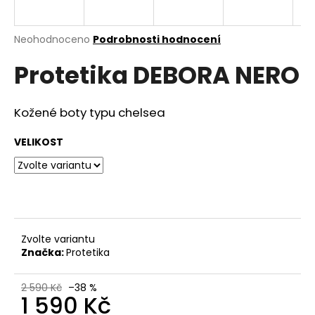
a
j
Průměrné
Neohodnoceno
Podrobnosti hodnocení
í
hodnocení
Protetika DEBORA NERO
produktu
t
je
?
0,0
z
Kožené boty typu chelsea
5
hvězdiček.
VELIKOST
HLEDAT
D
o
Zvolte variantu
Značka:
Protetika
p
o
r
2 590 Kč
–38 %
1 590 Kč
u