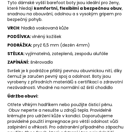
Tyto dámské vyšší barefoot boty jsou ideální pro ženy,
které hledají
komfortní, flexibilní a bezpečnou obuv
,
snadnou na obouvání, odolnou a s vysokým gripem pro
bezpečný pohyb.
VRCH
: hladká voskovaná kůže
PODŠÍVKA:
vlněný kožíšek
PODRÁŽKA:
pryž 6,5 mm (dezén 4mm)
STÉLKA:
vyjímatelná, zateplená, zespodu alufólie
ZAPÍNÁNÍ:
šněrovadlo
Svršek je k podrážce přišitý pevnou obuvnickou nití, díky
čemuž je zaručen pevný spoj a odolnost. Boty jsou
vyrobeny z přírodních materiálů s certifikací o zdravotní
nezávadnosti. Vhodné na normální až širší chodidlo
Údržba obuvi:
Otřete vlhkým hadříkem nebo použijte
čisticí pěnu
.
Obuv neperte a nesušte u zdrojů tepla. Pravidelně
krémujte
pro udržení kůže v kondici. Doporučujeme
pravidelné použití
impregnace
pro větší odolnost vůči
zašpinění a vlhkosti. Pro odstranění případného zápachu