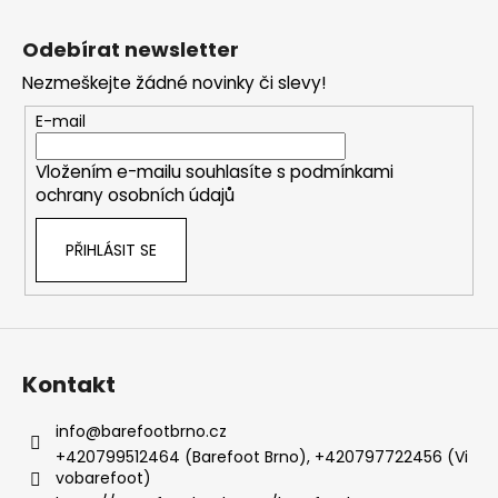
Z
á
Odebírat newsletter
p
Nezmeškejte žádné novinky či slevy!
a
t
E-mail
í
Vložením e-mailu souhlasíte s
podmínkami
ochrany osobních údajů
PŘIHLÁSIT SE
Kontakt
info
@
barefootbrno.cz
+420799512464 (Barefoot Brno), +420797722456 (Vi
vobarefoot)