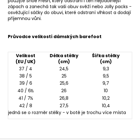
použijte
Shoe Fresh
, který odstraní i ten nejodolnější
zápach a zanechá tak vaši obuv svěží nebo
Jolly packs
-
osvěžující sáčky do obuvi, které odstraní vlhkost a dodají
příjemnou vůni.
Průvodce velikostí dámských barefoot
Velikost
Délka stélky
Šířka stélky
(EU / UK)
(cm)
(cm)
37 / 4
24,5
9,3
38 / 5
25
9,5
39 / 6
25,6
9,7
40 / 6½
26
10
41 / 7½
26,8
10,2
42 / 8
27,5
10,4
jedná se o rozměr stélky - v botě je trochu více místa