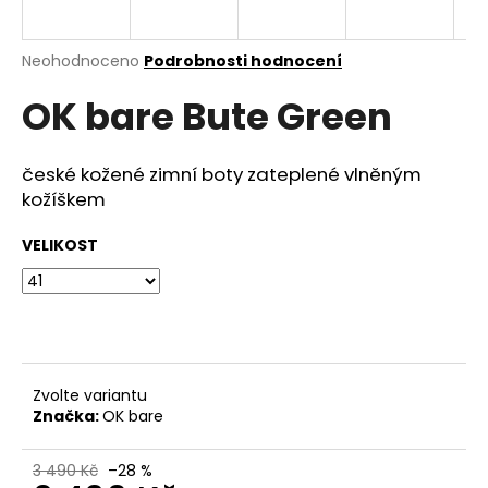
a
j
Průměrné
Neohodnoceno
Podrobnosti hodnocení
í
hodnocení
OK bare Bute Green
produktu
t
je
?
0,0
z
české kožené zimní boty zateplené vlněným
5
kožíškem
hvězdiček.
VELIKOST
HLEDAT
D
o
p
Zvolte variantu
o
Značka:
OK bare
r
u
3 490 Kč
–28 %