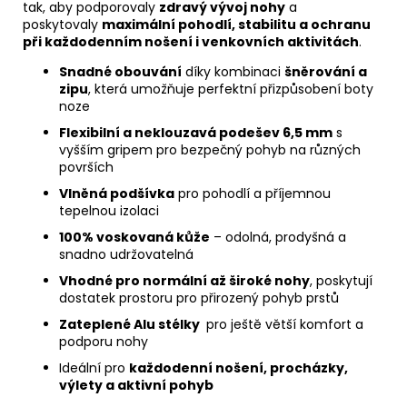
tak, aby podporovaly
zdravý vývoj nohy
a
poskytovaly
maximální pohodlí, stabilitu a ochranu
při každodenním nošení i venkovních aktivitách
.
Snadné obouvání
díky kombinaci
šněrování a
zipu
, která umožňuje perfektní přizpůsobení boty
noze
Flexibilní a neklouzavá podešev 6,5 mm
s
vyšším gripem pro bezpečný pohyb na různých
površích
Vlněná podšívka
pro pohodlí a příjemnou
tepelnou izolaci
100% voskovaná kůže
– odolná, prodyšná a
snadno udržovatelná
Vhodné pro normální až široké nohy
, poskytují
dostatek prostoru pro přirozený pohyb prstů
Zateplené Alu stélky
pro ještě větší komfort a
podporu nohy
Ideální pro
každodenní nošení, procházky,
výlety a aktivní pohyb