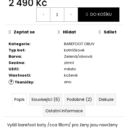
2 490 Kč
č
u
Měrná
j
DO KOŠÍKU
cena:
e
m
e
Zeptat se
Hlídat
Sdílet
Kategorie
:
BAREFOOT OBUV
SUEDE
Typ bot
:
kotníčkové
(VELOUR)
Barva
:
Zelená/olivová
NUBUCK
Sezóna
:
zimní
SPRAY
200
Užití
:
město
ML,
Vlastnosti
:
kožené
01
?
ano
Tkaničky
:
-
NEUTRAL
219
Popis
Související (6)
Podobné (2)
Diskuze
Kč
Ostatní informace
Vyšší barefoot boty /cca 18cm/ pro ženy jsou navrženy