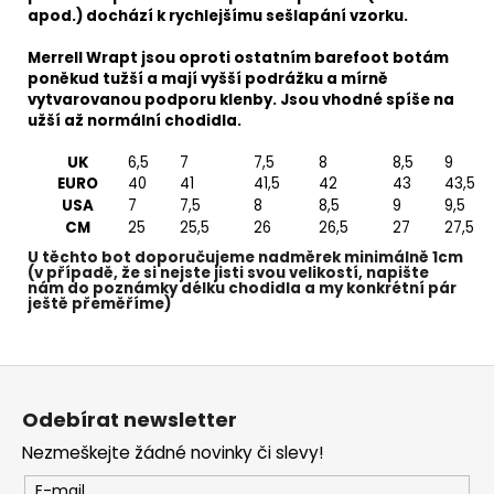
apod.) dochází k rychlejšímu sešlapání vzorku.
Merrell Wrapt jsou oproti ostatním barefoot botám
poněkud tužší a mají vyšší podrážku a mírně
vytvarovanou podporu klenby. Jsou vhodné spíše na
užší až normální chodidla.
UK
6,5
7
7,5
8
8,5
9
EURO
40
41
41,5
42
43
43,5
USA
7
7,5
8
8,5
9
9,5
CM
25
25,5
26
26,5
27
27,5
U těchto bot doporučujeme nadměrek minimálně 1cm
(v případě, že si nejste jisti svou velikostí, napište
nám do poznámky délku chodidla a my konkrétní pár
ještě přeměříme)
Z
á
Odebírat newsletter
p
Nezmeškejte žádné novinky či slevy!
a
t
E-mail