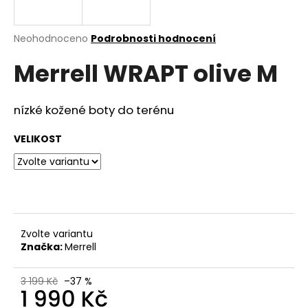
a
j
Průměrné
Neohodnoceno
Podrobnosti hodnocení
í
hodnocení
Merrell WRAPT olive M
produktu
t
je
?
0,0
z
nízké kožené boty do terénu
5
hvězdiček.
VELIKOST
HLEDAT
D
o
Zvolte variantu
Značka:
Merrell
p
o
r
3 199 Kč
–37 %
1 990 Kč
u