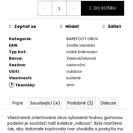
č
Měrná
u
DO KOŠÍKU
cena:
j
e
m
Zeptat se
Hlídat
Sdílet
e
Kategorie
:
BAREFOOT OBUV
EAN
:
Zvolte variantu
DÁRKOVÝ
Typ bot
:
nízké šněrovací
POUKAZ
Barva
:
Zelená/olivová
1
Sezóna
:
celoroční
Kč
Užití
:
outdoor
Vlastnosti
:
kožené
?
ano
Tkaničky
:
Popis
Související (4)
Podobné (2)
Diskuze
Všestranně orientovaná obuv vybavená hrubou gumovou
podešví je součástí naší kolekce „naboso“. Byla navržena
tak, aby dokonale kopírovala tvar chodidla a poskytla mu