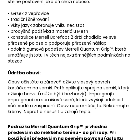
stejné postavení jako při chůzi naboso.
• svršek z vepřovice
• tradiční šněrování
• všitý jazyk zabraňuje vniku nečistot
• prodyšná podšívka z materiálu Mesh
• konstrukce Merrell Barefoot 2 drží chodidlo ve své
přirozené poloze a podporuje přirozený nášlap
• odolná gumová podešev Merrell Quantum Grip™, která
umožňuje jistotu i v těch nejextrémnějších podmínkách na
stezce
Údržba obuvi:
Obuv očistěte a zároveň oživte vlasový povrch
kartáčkem na semiš
. Poté aplikujte
sprej na semiš
, který
oživuje barvu (může být i bezbarvý). Impregnujte
impregnací
na semišové usně, které zvyšují odolnost
vůči vodě a zašpinění. Obuv nepromáčejte. Nekrémujte
krémy. Neprat a nesušit u zdrojů tepla.
Podrážka Merrell Quantum Grip™ je vhodná
především do měkkého terénu - do přírody. Při
používání především na pevném povrchu (asfaltu