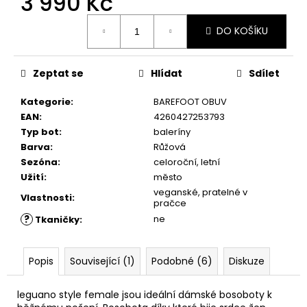
3 990 Kč
č
u
Měrná
j
DO KOŠÍKU
cena:
e
m
Zeptat se
Hlídat
Sdílet
e
Kategorie
:
BAREFOOT OBUV
VLOŽKY
EAN
:
4260427253793
BAREFOOT
Typ bot
:
baleríny
S
Barva
:
Růžová
PAMĚŤOVOU
Sezóna
:
celoroční, letní
PĚNOU
Užití
:
město
89
veganské, pratelné v
Kč
Vlastnosti
:
pračce
?
ne
Tkaničky
:
Popis
Související (1)
Podobné (6)
Diskuze
leguano style female jsou ideální dámské bosoboty k