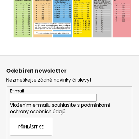
Z
á
Odebírat newsletter
p
Nezmeškejte žádné novinky či slevy!
a
t
E-mail
í
Vložením e-mailu souhlasíte s
podmínkami
ochrany osobních údajů
PŘIHLÁSIT SE