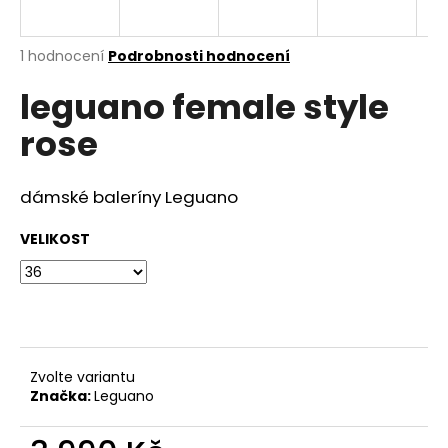
a
j
Průměrné
1 hodnocení
Podrobnosti hodnocení
í
hodnocení
leguano female style
produktu
t
je
?
rose
5,0
z
5
hvězdiček.
dámské baleríny Leguano
HLEDAT
VELIKOST
D
o
p
Zvolte variantu
o
Značka:
Leguano
r
u