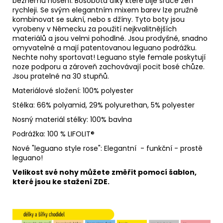
běžnému nošení. Bosobota díky které bije srdce žen
rychleji. Se svým elegantním mixem barev lze pružně
kombinovat se sukní, nebo s džíny. Tyto boty jsou
vyrobeny v Německu za použití nejkvalitnějších
materiálů a jsou velmi pohodlné. Jsou prodyšné, snadno
omyvatelné a mají patentovanou leguano podrážku.
Nechte nohy sportovat! Leguano style female poskytují
noze podporu a zároveň zachovávají pocit bosé chůze.
Jsou pratelné na 30 stupňů.
Materiálové složení: 100% polyester
Stélka: 66% polyamid, 29% polyurethan, 5% polyester
Nosný materiál stélky: 100% bavlna
Podrážka: 100 % LIFOLIT®
Nové "leguano style rose": Elegantní - funkční - prostě
leguano!
Velikost své nohy můžete změřit pomocí šablon,
které jsou ke stažení
ZDE.