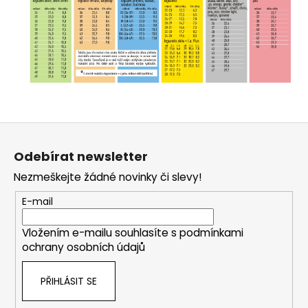
Z
á
Odebírat newsletter
p
Nezmeškejte žádné novinky či slevy!
a
t
E-mail
í
Vložením e-mailu souhlasíte s
podmínkami
ochrany osobních údajů
PŘIHLÁSIT SE