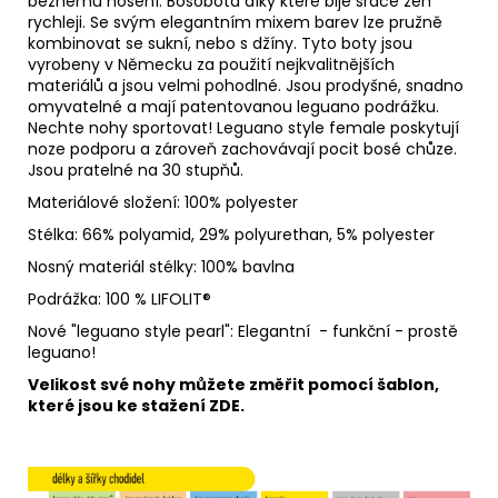
běžnému nošení. Bosobota díky které bije srdce žen
rychleji. Se svým elegantním mixem barev lze pružně
kombinovat se sukní, nebo s džíny. Tyto boty jsou
vyrobeny v Německu za použití nejkvalitnějších
materiálů a jsou velmi pohodlné. Jsou prodyšné, snadno
omyvatelné a mají patentovanou leguano podrážku.
Nechte nohy sportovat! Leguano style female poskytují
noze podporu a zároveň zachovávají pocit bosé chůze.
Jsou pratelné na 30 stupňů.
Materiálové složení: 100% polyester
Stélka: 66% polyamid, 29% polyurethan, 5% polyester
Nosný materiál stélky: 100% bavlna
Podrážka: 100 % LIFOLIT®
Nové "leguano style pearl": Elegantní - funkční - prostě
leguano!
Velikost své nohy můžete změřit pomocí šablon,
které jsou ke stažení
ZDE.