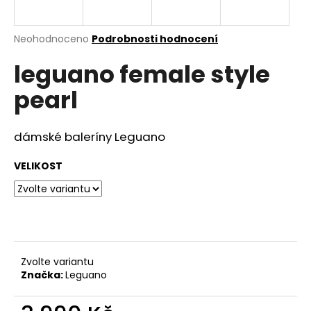
a
j
Průměrné
Neohodnoceno
Podrobnosti hodnocení
í
hodnocení
leguano female style
produktu
t
je
?
pearl
0,0
z
5
hvězdiček.
dámské baleríny Leguano
HLEDAT
VELIKOST
D
o
p
Zvolte variantu
o
Značka:
Leguano
r
u