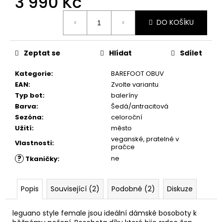
3 990 Kč
č
u
Měrná
j
DO KOŠÍKU
cena:
e
m
Zeptat se
Hlídat
Sdílet
e
Kategorie
:
BAREFOOT OBUV
DÁRKOVÝ
EAN
:
Zvolte variantu
POUKAZ
Typ bot
:
baleríny
1
Barva
:
Šedá/antracitová
Kč
Sezóna
:
celoroční
Užití
:
město
veganské, pratelné v
Vlastnosti
:
pračce
?
ne
Tkaničky
:
Popis
Související (2)
Podobné (2)
Diskuze
leguano style female jsou ideální dámské bosoboty k