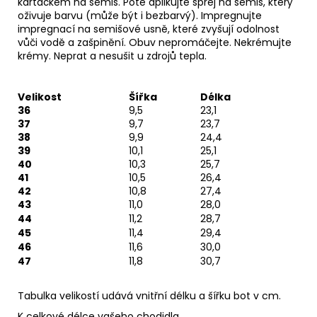
kartáčkem na semiš
. Poté aplikujte
sprej na semiš
, který
oživuje barvu (může být i bezbarvý). Impregnujte
impregnací
na semišové usně, které zvyšují odolnost
vůči vodě a zašpinění. Obuv nepromáčejte. Nekrémujte
krémy. Neprat a nesušit u zdrojů tepla.
Velikost
Šířka
Délka
36
9,5
23,1
37
9,7
23,7
38
9,9
24,4
39
10,1
25,1
40
10,3
25,7
41
10,5
26,4
42
10,8
27,4
43
11,0
28,0
44
11,2
28,7
45
11,4
29,4
46
11,6
30,0
47
11,8
30,7
Tabulka velikostí udává vnitřní délku a šířku bot v cm.
K celkové délce vašeho chodidla