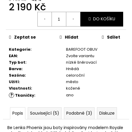
č
2 190 Kč
u
j
Měrná
DO KOŠÍKU
e
cena:
m
e
Zeptat se
Hlídat
Sdílet
Kategorie
:
BAREFOOT OBUV
RUSTIC
CREAM
EAN
:
Zvolte variantu
75ML
Typ bot
:
nízké šněrovací
239
Barva
:
Hnědá
Kč
Sezóna
:
celoroční
Užití
:
město
Vlastnosti
:
kožené
?
ano
Tkaničky
:
Popis
Související (5)
Podobné (3)
Diskuze
Be Lenka Phoenix jsou boty inspirovány modelem Royale