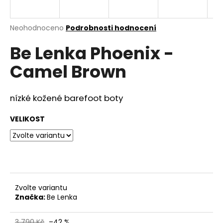
a
j
Průměrné
Neohodnoceno
Podrobnosti hodnocení
í
hodnocení
Be Lenka Phoenix -
produktu
t
je
?
Camel Brown
0,0
z
5
hvězdiček.
nízké kožené barefoot boty
HLEDAT
VELIKOST
D
o
p
Zvolte variantu
o
Značka:
Be Lenka
r
u
3 790 Kč
–42 %