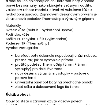
a hodí se i do chladnějších dní. Barefoot boty v hnědé
barvě bez námahy nakombinujete s různými outfity.
Základem tohoto modelu je kvalitní nubuková kůže s
hydrofóbní úpravou. Zajímavým designovým prvkem je i
zbrusu nová podešev ThermoGrip s výrazným gripem.
Materiály:
Svršek: kůže (nubuk - hydrofobní úprava)
Podšívka: kůže
Stélka: PU recyklát + flís (vyjímatelná)
Podešev: TR (ThermoGrip)
Výroba: Portugalsko
barefoot boty dokonale napodobují chůzi naboso,
přesně tak, jak to vymyslela příroda
prošitá podešev ThermoGrip (5mm + 3mm
výstupky) pro delší životnost
nový dezén s výraznými výstupky v prstové a
patové části
univerzální barefoot boty na přechodné období
zlatá očka a debosované logo Be Lenka
Údržba obuvi:
Obuv očistěte a zároveň oživte vlasový povrch