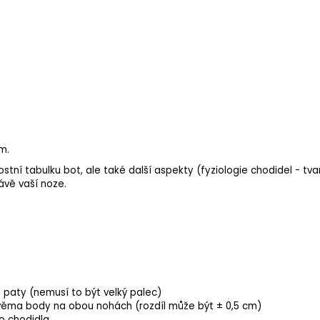
m.
ikostní tabulku bot, ale také další aspekty (fyziologie chodidel - tva
ávě vaší noze.
 paty (nemusí to být velký palec)
věma body na obou nohách (rozdíl může být ± 0,5 cm)
o chodidla