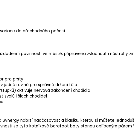
é variace do přechodného počasí
aždodenní povinnosti ve městě, připravená zvládnout i nástrahy z
or pro prsty
v jedné rovině pro správné držení těla
stupků) aktivuje nervová zakončení chodidla
st svalů i šlach chodidel
ou
Synergy nabízí nadčasovost a klasiku, kterou si můžete jednoduše
evnosti se tyto kotníkové barefoot boty stanou oblíbeným párem 