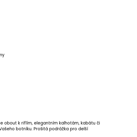
imy
 obout k riflím, elegantním kalhotám, kabátu či
Vašeho botníku. Prošitá podrážka pro delší