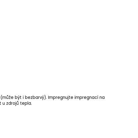
u (může být i bezbarvý). Impregnujte
impregnací
na
 u zdrojů tepla.