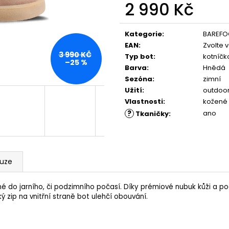
PĚNOU
ML, 01 - NEUTRAL
2 990 Kč
89 Kč
219 Kč
Měrná
cena:
Kategorie
:
BAREFO
EAN
:
Zvolte 
3 990 KČ
Typ bot
:
kotníčk
–25 %
Barva
:
Hnědá
Sezóna
:
zimní
Užití
:
outdoor
Vlastnosti
:
kožené
?
ano
Tkaničky
:
kuze
o jarního, či podzimního počasí. Díky prémiové nubuk kůži a podšív
ký zip na vnitřní straně bot ulehčí obouvání.