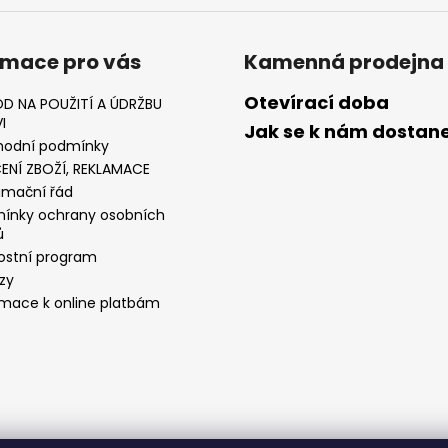
rmace pro vás
Kamenná prodejna
Otevírací doba
D NA POUŽITÍ A ÚDRŽBU
I
Jak se k nám dostan
odní podmínky
ENÍ ZBOŽÍ, REKLAMACE
amační řád
ínky ochrany osobních
ů
ostní program
zy
rmace k online platbám