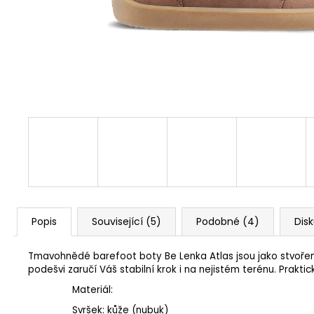
1 Kč
Popis
Související (5)
Podobné (4)
Dis
Tmavohnědé barefoot boty Be Lenka Atlas jsou jako stvořené d
podešvi zaručí Váš stabilní krok i na nejistém terénu. Praktic
Materiál:
Svršek: kůže (nubuk)