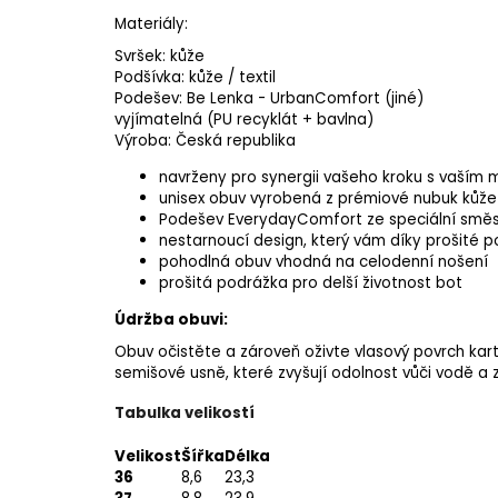
Materiály:
Svršek: kůže
Podšívka: kůže / textil
Podešev: Be Lenka - UrbanComfort (jiné)
vyjímatelná (PU recyklát + bavlna)
Výroba: Česká republika
navrženy pro synergii vašeho kroku s vaším
unisex obuv vyrobená z prémiové nubuk kůže
Podešev EverydayComfort ze speciální směsi
nestarnoucí design, který vám díky prošité 
pohodlná obuv vhodná na celodenní nošení
prošitá podrážka pro delší životnost bot
Údržba obuvi:
Obuv očistěte a zároveň oživte vlasový povrch
kar
semišové usně, které zvyšují odolnost vůči vodě a 
Tabulka velikostí
Velikost
Šířka
Délka
36
8,6
23,3