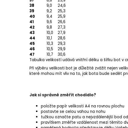
37
8,8
23,9
38
9,0
24,6
39
9,2
25,3
40
9,4
25,9
41
9,6
26,6
42
9,8
27,3
43
10,0
27,9
44
10,1
28,6
45
10,3
29,3
46
10,5
29,9
47
10,7
30,6
Tabulka velikostí udává vnitřní délku a šířku bot v c
Při výběru velikosti bot je důležité zvážit nejen vel
které mohou mít vliv na to, jak bota bude sedět pr
Jak si správně změřit chodidlo?
položte papír velikosti A4 na rovnou plochu
postavte se celou vahou na nohu
tužkou označte patu a nejvzdálenější bod od
pravítkem změřte vzdálenost mezi těmito d
naměřená hodnota představuje délku Vašeh