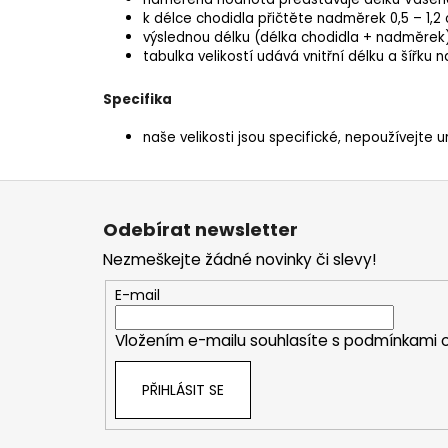
k délce chodidla přičtěte nadměrek 0,5 – 1,2 
výslednou délku (délka chodidla + nadměrek)
tabulka velikostí udává vnitřní délku a šířku 
Specifika
naše velikosti jsou specifické, nepoužívejte u
Z
á
Odebírat newsletter
p
Nezmeškejte žádné novinky či slevy!
a
t
E-mail
í
Vložením e-mailu souhlasíte s
podmínkami o
PŘIHLÁSIT SE