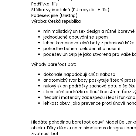
Podšívka: flís
Stélka: vyjímatelná (PU recyklát + flís)
Podešev: jiné (UniGrip)
Výroba: Česká republika
minimalistický unisex design a různé barevn
jednoduché obouvání se zipem
lehce kombinovatelné boty z prémiové kůže
pohodlné během celodenního nošení
podešev UniGrip je jako stvořená pro Vaše k
Výhody barefoot bot:
dokonale napodobují chůzi naboso
anatomický tvar boty poskytuje štědrý prost
nulový sklon podrážky zachová patu a špičku 
stimulační podrážka s tloušťkou 4mm (bez vý
flexibilní materiály zabezpečují lepší funkčno
lehkost obuvi jako prevence proti únavě noh
Hledáte pohodlnou barefoot obuv? Model Be Lenka 
obleku. Díky důrazu na minimalismus designu i bar
životnost bot.