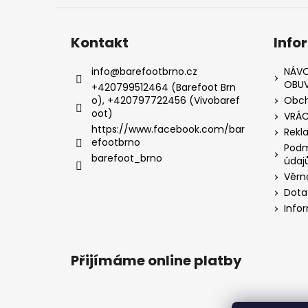
Kontakt
Info
info
@
barefootbrno.cz
NÁVO
OBUV
+420799512464 (Barefoot Brn
o), +420797722456 (Vivobaref
Obch
oot)
VRÁC
https://www.facebook.com/bar
Rekl
efootbrno
Podm
barefoot_brno
údaj
Věrn
Dota
Info
Přijímáme online platby