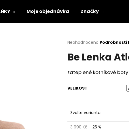
LŇKY
Moje objednávka
Značky
Co potřebujete najít?
Průměrné
Neohodnoceno
Podrobnosti
hodnocení
Be Lenka At
produktu
HLEDAT
je
0,0
z
zateplené kotníkové boty
5
Doporučujeme
hvězdiček.
VELIKOST
Zvolte variantu
VLOŽKY BAREFOOT S PAMĚŤOVOU
SUEDE (VELOUR)
3 990 Kč
–25 %