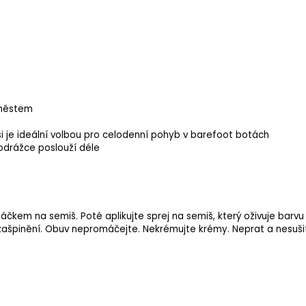
 městem
 je ideální volbou pro celodenní pohyb v barefoot botách
podrážce poslouží déle
táčkem na semiš
. Poté aplikujte
sprej na semiš
, který oživuje barv
zašpinění. Obuv nepromáčejte. Nekrémujte krémy. Neprat a nesušit