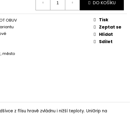
DO KOŠÍKU
Tisk
OT OBUV
variantu
Zeptat se
ové
Hlídat
Sdílet
, město
ce z flísu hravě zvládnu i nižší teploty. UniGrip na