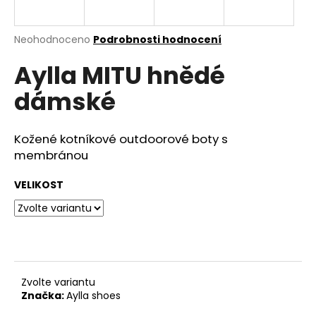
a
j
Průměrné
Neohodnoceno
Podrobnosti hodnocení
í
hodnocení
Aylla MITU hnědé
produktu
t
je
?
dámské
0,0
z
5
hvězdiček.
Kožené kotníkové outdoorové boty s
membránou
HLEDAT
VELIKOST
D
o
p
o
Zvolte variantu
r
Značka:
Aylla shoes
u