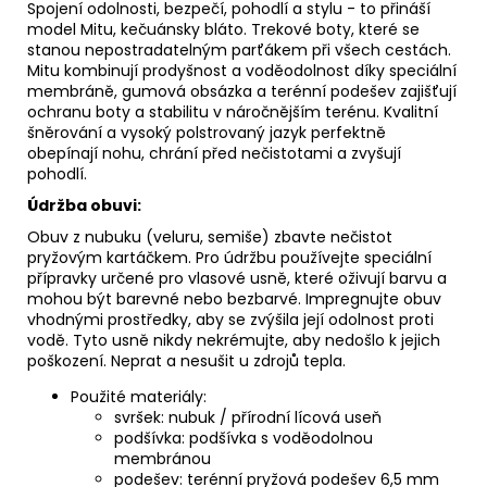
Spojení odolnosti, bezpečí, pohodlí a stylu - to přináší
model Mitu, kečuánsky bláto. Trekové boty, které se
stanou nepostradatelným parťákem při všech cestách.
Mitu kombinují prodyšnost a voděodolnost díky speciální
membráně, gumová obsázka a terénní podešev zajišťují
ochranu boty a stabilitu v náročnějším terénu. Kvalitní
šněrování a vysoký polstrovaný jazyk perfektně
obepínají nohu, chrání před nečistotami a zvyšují
pohodlí.
Údržba obuvi:
Obuv z nubuku (veluru, semiše) zbavte nečistot
pryžovým kartáčkem
. Pro údržbu používejte
speciální
přípravky
určené pro vlasové usně, které oživují barvu a
mohou být barevné nebo bezbarvé.
Impregnujte
obuv
vhodnými prostředky, aby se zvýšila její odolnost proti
vodě. Tyto usně nikdy nekrémujte, aby nedošlo k jejich
poškození.
Neprat a nesušit u zdrojů tepla.
Použité materiály:
svršek: nubuk / přírodní lícová useň
podšívka:
podšívka s voděodolnou
membránou
podešev:
terénní pryžová podešev
6,5 mm