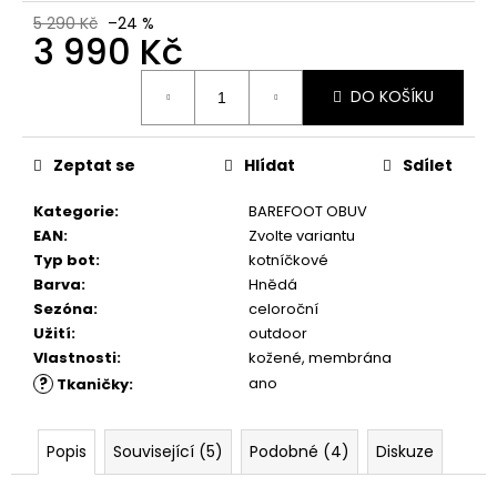
č
5 290 Kč
–24 %
u
3 990 Kč
j
e
Měrná
DO KOŠÍKU
m
cena:
e
Zeptat se
Hlídat
Sdílet
RUSTIC
CREAM
Kategorie
:
BAREFOOT OBUV
75ML
EAN
:
Zvolte variantu
239
Typ bot
:
kotníčkové
Kč
Barva
:
Hnědá
Sezóna
:
celoroční
Užití
:
outdoor
Vlastnosti
:
kožené, membrána
?
ano
Tkaničky
:
Popis
Související (5)
Podobné (4)
Diskuze