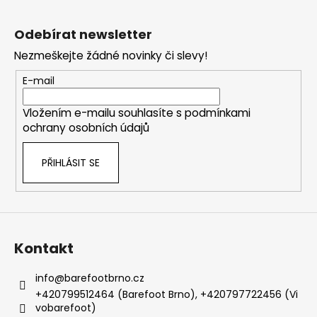
Z
á
Odebírat newsletter
p
Nezmeškejte žádné novinky či slevy!
a
t
E-mail
í
Vložením e-mailu souhlasíte s
podmínkami
ochrany osobních údajů
PŘIHLÁSIT SE
Kontakt
info
@
barefootbrno.cz
+420799512464 (Barefoot Brno), +420797722456 (Vi
vobarefoot)