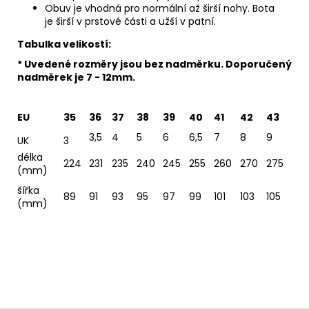
Obuv je vhodná pro normální až širší nohy. Bota
je širší v prstové části a užší v patní.
Tabulka velikostí:
* Uvedené rozměry jsou bez nadměrku. Doporučený
nadměrek je 7 - 12mm.
EU
35
36
37
38
39
40
41
42
43
3,5
4
5
6
6,5
7
8
9
UK
3
délka
224
231
235
240
245
255
260
270
275
(mm)
šířka
89
91
93
95
97
99
101
103
105
(mm)