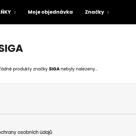
LŇKY
Moje objednávka
Značky
Co potřebujete najít?
SIGA
HLEDAT
Žádné produkty značky
SIGA
nebyly nalezeny...
Doporučujeme
VLOŽKY BAREFOOT S PAMĚŤOVOU
SUEDE (VELOUR)
chrany osobních údajů