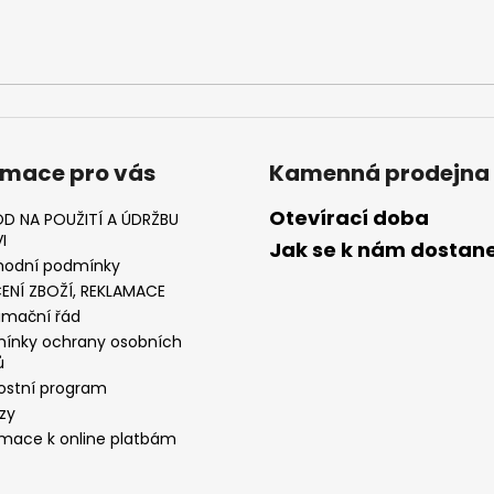
PĚNOU
ML, 01 - NEUTRAL
89 Kč
219 Kč
rmace pro vás
Kamenná prodejna
Otevírací doba
D NA POUŽITÍ A ÚDRŽBU
I
Jak se k nám dostan
odní podmínky
ENÍ ZBOŽÍ, REKLAMACE
amační řád
ínky ochrany osobních
ů
ostní program
zy
rmace k online platbám