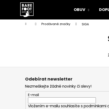
K
Přejít
na
o
OBUV
DOP
obsah
Zpět
Zpět
š
do
do
í
Domů
Prodávané značky
SIGA
k
obchodu
obchodu
P
o
s
t
r
a
n
Z
n
á
Odebírat newsletter
í
p
Nezmeškejte žádné novinky či slevy!
p
a
a
t
E-mail
n
í
DÁRKOVÝ POUKAZ
Vložením e-mailu souhlasíte s
podmínkami o
e