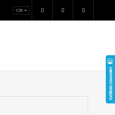
Hledat
Přihlášení
Nákupní
CZK
košík
 NUBUCK SPRAY 200