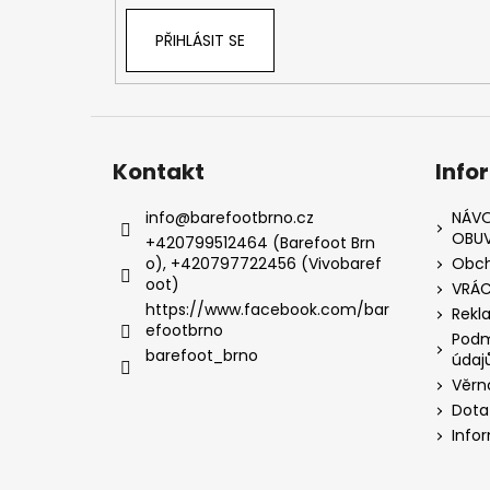
1 Kč
l
PŘIHLÁSIT SE
Kontakt
Info
info
@
barefootbrno.cz
NÁVO
OBUV
+420799512464 (Barefoot Brn
o), +420797722456 (Vivobaref
Obch
oot)
VRÁC
https://www.facebook.com/bar
Rekl
efootbrno
Podm
barefoot_brno
údaj
Věrn
Dota
Info