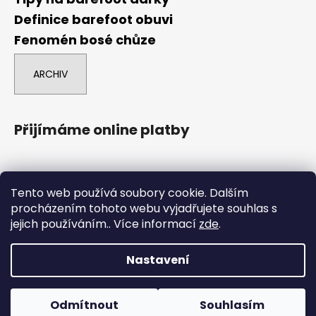
Definice barefoot obuvi
Fenomén bosé chůze
ARCHIV
Přijímáme online platby
Tento web používá soubory cookie. Dalším
procházením tohoto webu vyjadřujete souhlas s
jejich používáním.. Více informací
zde
.
comgate
Nastavení
Vytvořil Shoptet
Boty označené POUZE NA ESHOPU nejsou na prodejně, ale
Copyright 2026
Barefoot Brno
. Všechna práva
dají se tam objednat na osobní odběr. Boty označené
Odmítnout
Souhlasím
vyhrazena.
Upravit nastavení cookies
DOPRODEJ již nebudeme doskladňovat.