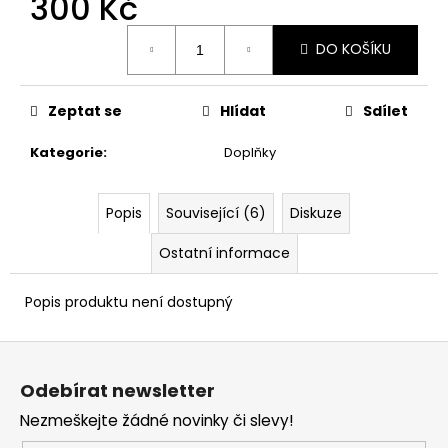
300 Kč
č
u
Měrná
j
DO KOŠÍKU
cena:
e
m
e
Zeptat se
Hlídat
Sdílet
Kategorie
:
Doplňky
COMBI
CLEAN
&
Popis
Související (6)
Diskuze
CARE
200
Ostatní informace
ML
289
Kč
Popis produktu není dostupný
Z
á
Odebírat newsletter
p
Nezmeškejte žádné novinky či slevy!
a