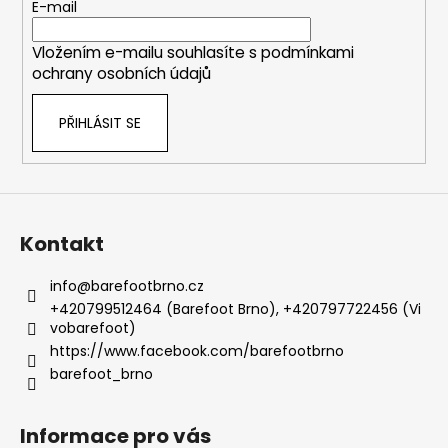
t
E-mail
í
Vložením e-mailu souhlasíte s
podmínkami
ochrany osobních údajů
PŘIHLÁSIT SE
Kontakt
info
@
barefootbrno.cz
+420799512464 (Barefoot Brno), +420797722456 (Vi
vobarefoot)
https://www.facebook.com/barefootbrno
barefoot_brno
Informace pro vás