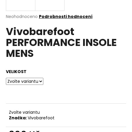
a
j
Průměrné
Neohodnoceno
Podrobnosti hodnocení
í
hodnocení
Vivobarefoot
produktu
t
je
?
PERFORMANCE INSOLE
0,0
z
MENS
5
hvězdiček.
HLEDAT
VELIKOST
D
o
p
Zvolte variantu
o
Značka:
Vivobarefoot
r
u