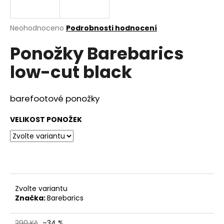
a
j
Průměrné
Neohodnoceno
Podrobnosti hodnocení
í
hodnocení
Ponožky Barebarics
produktu
t
je
?
low-cut black
0,0
z
5
hvězdiček.
barefootové ponožky
HLEDAT
VELIKOST PONOŽEK
D
o
p
Zvolte variantu
o
Značka:
Barebarics
r
u
290 Kč
–34 %