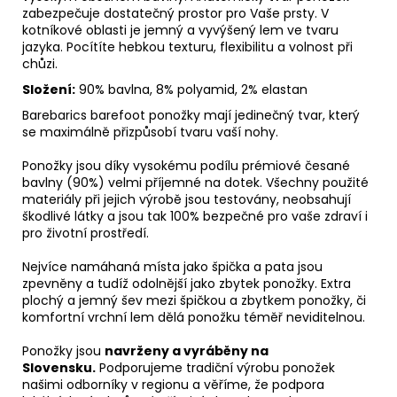
zabezpečuje dostatečný prostor pro Vaše prsty. V
kotníkové oblasti je jemný a vyvýšený lem ve tvaru
jazyka. Pocítíte hebkou texturu, flexibilitu a volnost při
chůzi.
Složení:
90% bavlna, 8% polyamid, 2% elastan
Barebarics barefoot ponožky mají jedinečný tvar, který
se maximálně přizpůsobí tvaru vaší nohy.
Ponožky jsou díky vysokému podílu prémiové česané
bavlny (90%) velmi příjemné na dotek. Všechny použité
materiály při jejich výrobě jsou testovány, neobsahují
škodlivé látky a jsou tak 100% bezpečné pro vaše zdraví i
pro životní prostředí.
Nejvíce namáhaná místa jako špička a pata jsou
zpevněny a tudíž odolnější jako zbytek ponožky. Extra
plochý a jemný šev mezi špičkou a zbytkem ponožky, či
komfortní vrchní lem dělá ponožku téměř neviditelnou.
Ponožky jsou
navrženy
a vyráběny na
Slovensku.
Podporujeme tradiční výrobu ponožek
našimi odborníky v regionu a věříme, že podpora