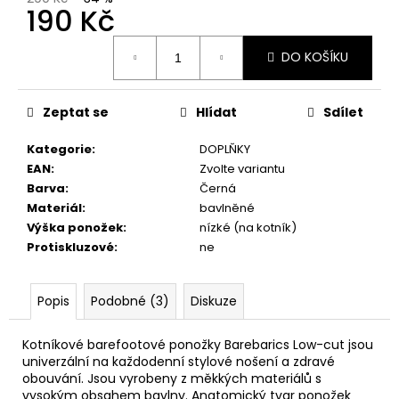
č
190 Kč
u
j
Měrná
DO KOŠÍKU
e
cena:
m
e
Zeptat se
Hlídat
Sdílet
Kategorie
:
DOPLŇKY
DÁRKOVÝ
POUKAZ
EAN
:
Zvolte variantu
Barva
:
Černá
1
Kč
Materiál
:
bavlněné
Výška ponožek
:
nízké (na kotník)
Protiskluzové
:
ne
Popis
Podobné (3)
Diskuze
Kotníkové barefootové ponožky Barebarics Low-cut jsou
univerzální na každodenní stylové nošení a zdravé
obouvání. Jsou vyrobeny z měkkých materiálů s
vysokým obsahem bavlny. Anatomický tvar ponožek