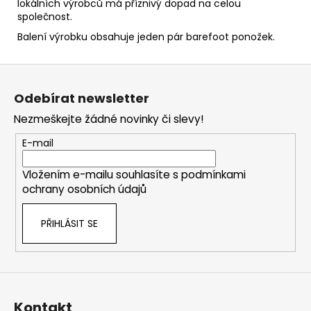
lokálních výrobců má příznivý dopad na celou
společnost.
Balení výrobku obsahuje jeden pár barefoot ponožek.
Z
á
Odebírat newsletter
p
Nezmeškejte žádné novinky či slevy!
a
t
E-mail
í
Vložením e-mailu souhlasíte s
podmínkami
ochrany osobních údajů
PŘIHLÁSIT SE
Kontakt