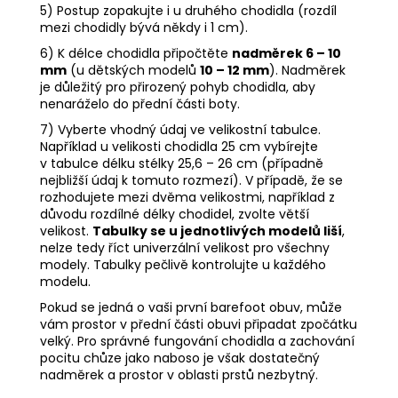
5) Postup zopakujte i u druhého chodidla (rozdíl
mezi chodidly bývá někdy i 1 cm).
6) K délce chodidla připočtěte
nadměrek 6 – 10
mm
(u dětských modelů
10 – 12 mm
). Nadměrek
je důležitý pro přirozený pohyb chodidla, aby
nenaráželo do přední části boty.
7) Vyberte vhodný údaj ve velikostní tabulce.
Například u velikosti chodidla 25 cm vybírejte
v tabulce délku stélky 25,6 – 26 cm (případně
nejbližší údaj k tomuto rozmezí). V případě, že se
rozhodujete mezi dvěma velikostmi, například z
důvodu rozdílné délky chodidel, zvolte větší
velikost.
Tabulky se u jednotlivých modelů liší
,
nelze tedy říct univerzální velikost pro všechny
modely. Tabulky pečlivě kontrolujte u každého
modelu.
Pokud se jedná o vaši první barefoot obuv, může
vám prostor v přední části obuvi připadat zpočátku
velký. Pro správné fungování chodidla a zachování
pocitu chůze jako naboso je však dostatečný
nadměrek a prostor v oblasti prstů nezbytný.