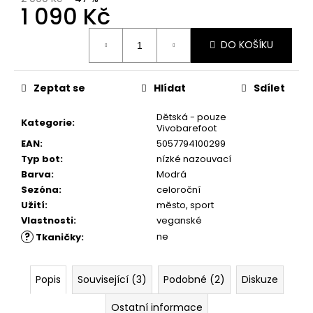
č
1 090 Kč
u
j
Měrná
DO KOŠÍKU
e
cena:
m
e
Zeptat se
Hlídat
Sdílet
Dětská - pouze
DÁRKOVÝ
Kategorie
:
Vivobarefoot
POUKAZ
EAN
:
5057794100299
1
Typ bot
:
nízké nazouvací
Kč
Barva
:
Modrá
Sezóna
:
celoroční
Užití
:
město, sport
Vlastnosti
:
veganské
?
ne
Tkaničky
:
Popis
Související (3)
Podobné (2)
Diskuze
Ostatní informace