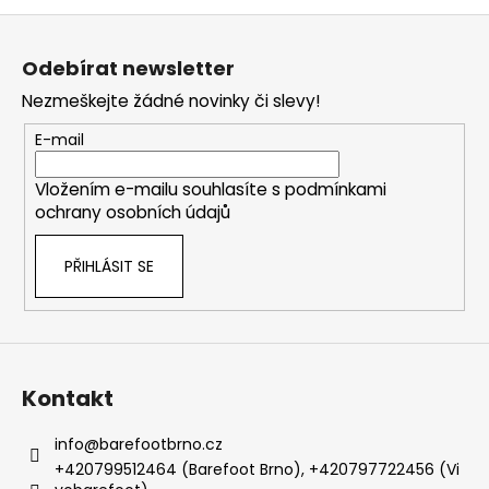
Z
á
Odebírat newsletter
p
Nezmeškejte žádné novinky či slevy!
a
t
E-mail
í
Vložením e-mailu souhlasíte s
podmínkami
ochrany osobních údajů
PŘIHLÁSIT SE
Kontakt
info
@
barefootbrno.cz
+420799512464 (Barefoot Brno), +420797722456 (Vi