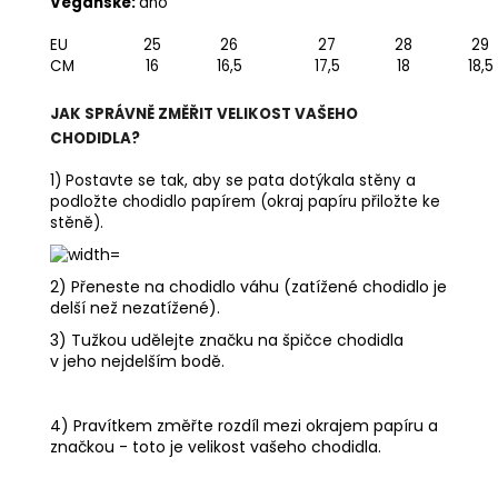
Veganské:
ano
EU
25
26
27
28
29
CM
16
16,5
17,5
18
18,5
JAK SPRÁVNĚ ZMĚŘIT VELIKOST VAŠEHO
CHODIDLA?
1) Postavte se tak, aby se pata dotýkala stěny a
podložte chodidlo papírem (okraj papíru přiložte ke
stěně).
2) Přeneste na chodidlo váhu (zatížené chodidlo je
delší než nezatížené).
3) Tužkou udělejte značku na špičce chodidla
v jeho nejdelším bodě.
4) Pravítkem změřte rozdíl mezi okrajem papíru a
značkou - toto je velikost vašeho chodidla.