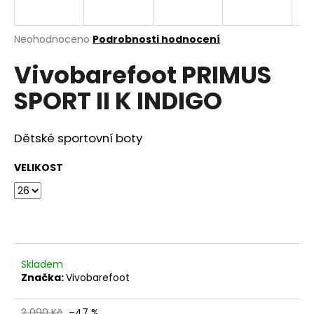
a
j
Průměrné
Neohodnoceno
Podrobnosti hodnocení
í
hodnocení
Vivobarefoot PRIMUS
produktu
t
je
?
SPORT II K INDIGO
0,0
z
5
hvězdiček.
Dětské sportovní boty
HLEDAT
VELIKOST
D
o
p
Skladem
o
Značka:
Vivobarefoot
r
u
2 090 Kč
–47 %