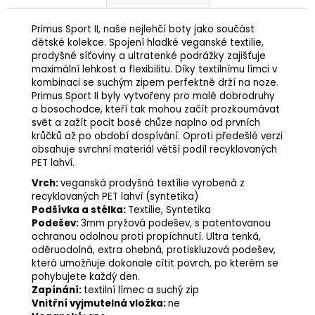
Primus Sport II, naše nejlehčí boty jako součást
dětské kolekce. Spojení hladké veganské textilie,
prodyšné síťoviny a ultratenké podrážky zajišťuje
maximální lehkost a flexibilitu. Díky textilnímu límci v
kombinaci se suchým zipem perfektně drží na noze.
Primus Sport II byly vytvořeny pro malé dobrodruhy
a bosochodce, kteří tak mohou začít prozkoumávat
svět a zažít pocit bosé chůze naplno od prvních
krůčků až po období dospívání. Oproti předešlé verzi
obsahuje svrchní materiál větší podíl recyklovaných
PET lahví.
Vrch:
veganská prodyšná textílie vyrobená z
recyklovaných PET lahví (syntetika)
Podšívka a stélka:
Textilie, Syntetika
Podešev:
3mm pryžová podešev, s patentovanou
ochranou odolnou proti propíchnutí. Ultra tenká,
oděruodolná, extra ohebná, protiskluzová podešev,
která umožňuje dokonale cítit povrch, po kterém se
pohybujete každý den.
Zapínání:
textilní límec a suchý zip
Vnitřní vyjmutelná vložka:
ne