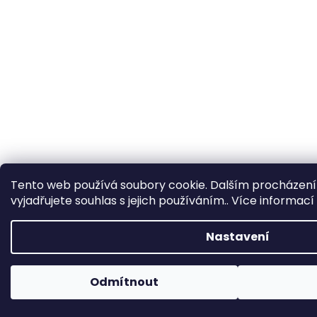
Tento web používá soubory cookie. Dalším procházen
vyjadřujete souhlas s jejich používáním.. Více informací
Nastavení
Boty označené POUZE NA ESHOPU nejsou na prodejně, ale dají se tam
Odmítnout
Boty označené DOPRODEJ již nebudeme doskladňovat.