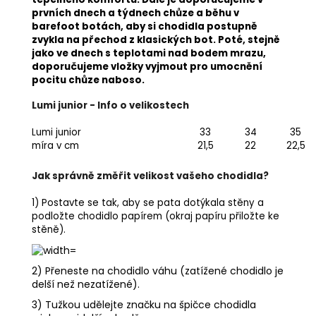
prvních dnech a týdnech chůze a běhu v
barefoot botách, aby si chodidla postupně
zvykla na přechod z klasických bot. Poté, stejně
jako ve dnech s teplotami nad bodem mrazu,
doporučujeme vložky vyjmout pro umocnění
pocitu chůze naboso.
Lumi junior - Info o velikostech
Lumi junior
33
34
35
míra v cm
21,5
22
22,5
Jak správně změřit velikost vašeho chodidla?
1) Postavte se tak, aby se pata dotýkala stěny a
podložte chodidlo papírem (okraj papíru přiložte ke
stěně).
2) Přeneste na chodidlo váhu (zatížené chodidlo je
delší než nezatížené).
3) Tužkou udělejte značku na špičce chodidla