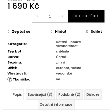
č
1 690 Kč
u
j
Měrná
DO KOŠÍKU
e
cena:
m
e
Zeptat se
Hlídat
Sdílet
Dětská - pouze
SUEDE
Kategorie
:
Vivobarefoot
(VELOUR)
NUBUCK
Typ bot
:
sněhule
SPRAY
Barva
:
Černá
200
Sezóna
:
zimní
ML,
Užití
:
outdoor, město
01
-
Vlastnosti
:
veganské
NEUTRAL
?
ne
Tkaničky
:
219
Kč
Popis
Související (3)
Podobné (2)
Diskuze
Ostatní informace