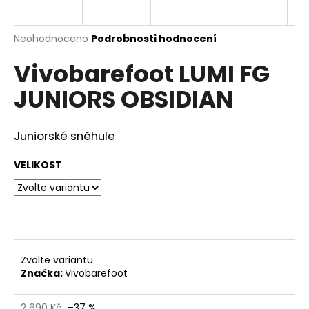
a
j
Průměrné
Neohodnoceno
Podrobnosti hodnocení
í
hodnocení
Vivobarefoot LUMI FG
produktu
t
je
?
JUNIORS OBSIDIAN
0,0
z
5
hvězdiček.
Juniorské sněhule
HLEDAT
VELIKOST
D
o
p
Zvolte variantu
o
Značka:
Vivobarefoot
r
u
2 690 Kč
–37 %