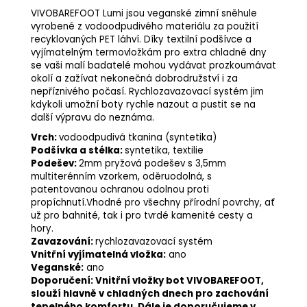
VIVOBAREFOOT Lumi jsou veganské zimní sněhule
vyrobené z vodoodpudivého materiálu za použití
recyklovaných PET láhví. Díky textilní podšívce a
vyjímatelným termovložkám pro extra chladné dny
se vaši malí badatelé mohou vydávat prozkoumávat
okolí a zažívat nekonečná dobrodružství i za
nepříznivého počasí. Rychlozavazovací systém jim
kdykoli umožní boty rychle nazout a pustit se na
další výpravu do neznáma.
Vrch:
vodoodpudivá tkanina (syntetika)
Podšívka a stélka:
syntetika, textilie
Podešev:
2mm pryžová podešev s 3,5mm
multiterénním vzorkem, oděruodolná, s
patentovanou ochranou odolnou proti
propíchnutí.Vhodné pro všechny přírodní povrchy, ať
už pro bahnité, tak i pro tvrdé kamenité cesty a
hory.
Zavazování:
rychlozavazovací systém
Vnitřní vyjímatelná vložka:
ano
Veganské:
ano
Doporučení: Vnitřní vložky bot VIVOBAREFOOT,
slouží hlavně v chladných dnech pro zachování
tepelného komfortu. Dále je doporučujeme v