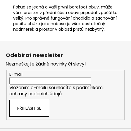
Pokud se jedná o vaši první barefoot obuv, může
vám prostor v přední části obuvi připadat zpočátku
velký. Pro správné fungování chodidla a zachování
pocitu chůze jako naboso je však dostatečný
nadměrek a prostor v oblasti prstů nezbytný.
Z
á
Odebírat newsletter
p
Nezmeškejte žádné novinky či slevy!
a
t
E-mail
í
Vložením e-mailu souhlasíte s
podmínkami
ochrany osobních údajů
PŘIHLÁSIT SE