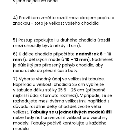
v jeho nejdelším bodě.
4) Pravítkem změřte rozdíl mezi okrajem papíru a
značkou - toto je velikost vašeho chodidla.
5) Postup zopakujte i u druhého chodidla (rozdíl
mezi chodidly bývá někdy i 1 cm).
6) K délce chodidla připočtěte
nadměrek 6 – 10
mm
(u dětských modelů
10 – 12 mm
). Nadměrek
je důležitý pro přirozený pohyb chodidla, aby
nenaráželo do přední části boty.
7) Vyberte vhodný údaj ve velikostní tabulce.
Například u velikosti chodidla 25 cm vybírejte
v tabulce délku stélky 25,6 – 26 cm (případně
nejbližší údaj k tomuto rozmezí). V případě, že se
rozhodujete mezi dvěma velikostmi, například z
důvodu rozdílné délky chodidel, zvolte větší
velikost.
Tabulky se u jednotlivých modelů liší
,
nelze tedy říct univerzální velikost pro všechny
modely. Tabulky pečlivě kontrolujte u každého
modelu.