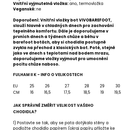
Vnitřní vyjmutelná vložka:
ano, termovložka
Veganské:
ne
Doporučení: Vnitřní vložky bot VIVOBAREFOOT,
slouží hlavně v chladných dnech pro zachování
tepelného komfortu. Dále je doporučujeme v
prvních dnech a týdnech chůze a běhu v
barefoot botách, aby si chodidla postupně
zvykla na přechod z klasických bot. Poté, stejně
jako ve dnech s teplotami nad bodem mrazu,
doporučujeme vložky vyjmout pro umocnění
pocitu chůze naboso.
FULHAM II K - INFO O VELIKOSTECH
EU
25
26
27
28
29
30
CM
16
16,5
17,5
18,5
19
19,5
JAK SPRÁVNĚ ZMĚŘIT VELIKOST VAŠEHO
CHODIDLA?
1) Postavte se tak, aby se pata dotýkala stěny a
podložte chodidlo papírem (okraj papíru přiložte ke