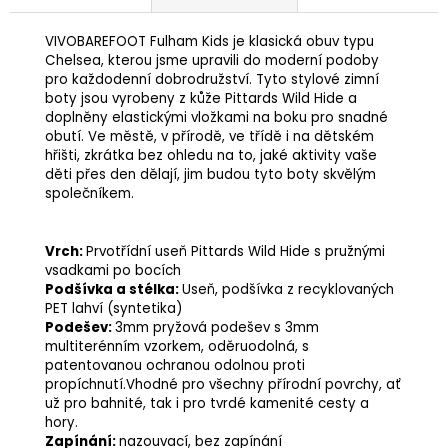
VIVOBAREFOOT Fulham Kids je klasická obuv typu
Chelsea, kterou jsme upravili do moderní podoby
pro každodenní dobrodružství. Tyto stylové zimní
boty jsou vyrobeny z kůže Pittards Wild Hide a
doplněny elastickými vložkami na boku pro snadné
obutí. Ve městě, v přírodě, ve třídě i na dětském
hřišti, zkrátka bez ohledu na to, jaké aktivity vaše
děti přes den dělají, jim budou tyto boty skvělým
společníkem.
Vrch:
Prvotřídní useň Pittards Wild Hide s pružnými
vsadkami po bocích
Podšívka a stélka:
Useň, podšívka z recyklovaných
PET lahví (syntetika)
Podešev:
3mm pryžová podešev s 3mm
multiterénním vzorkem, oděruodolná, s
patentovanou ochranou odolnou proti
propíchnutí.Vhodné pro všechny přírodní povrchy, ať
už pro bahnité, tak i pro tvrdé kamenité cesty a
hory.
Zapínání:
nazouvací, bez zapínání