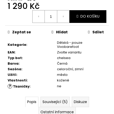
č
1 290 Kč
u
j
Měrná
DO KOŠÍKU
e
cena:
m
e
Zeptat se
Hlídat
Sdílet
Dětská - pouze
VLOŽKY
Kategorie
:
Vivobarefoot
BAREFOOT
S
EAN
:
Zvolte variantu
PAMĚŤOVOU
Typ bot
:
chelsea
PĚNOU
Barva
:
Černá
89
Sezóna
:
celoroční, zimní
Kč
Užití
:
město
Vlastnosti
:
kožené
?
ne
Tkaničky
:
Popis
Související (5)
Diskuze
Ostatní informace