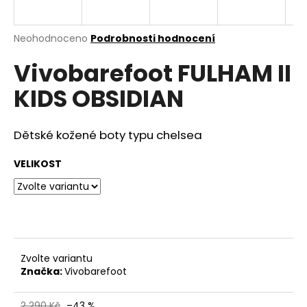
a
j
Průměrné
Neohodnoceno
Podrobnosti hodnocení
í
hodnocení
Vivobarefoot FULHAM II
produktu
t
je
?
KIDS OBSIDIAN
0,0
z
5
hvězdiček.
Dětské kožené boty typu chelsea
HLEDAT
VELIKOST
D
o
p
Zvolte variantu
o
Značka:
Vivobarefoot
r
u
2 290 Kč
–43 %