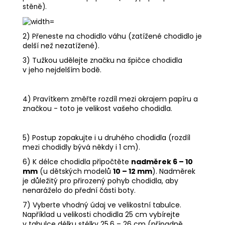
stěně).
2) Přeneste na chodidlo váhu (zatížené chodidlo je
delší než nezatížené).
3) Tužkou udělejte značku na špičce chodidla
v jeho nejdelším bodě.
4) Pravítkem změřte rozdíl mezi okrajem papíru a
značkou - toto je velikost vašeho chodidla.
5) Postup zopakujte i u druhého chodidla (rozdíl
mezi chodidly bývá někdy i 1 cm).
6) K délce chodidla připočtěte
nadměrek 6 – 10
mm
(u dětských modelů
10 – 12 mm
). Nadměrek
je důležitý pro přirozený pohyb chodidla, aby
nenaráželo do přední části boty.
7) Vyberte vhodný údaj ve velikostní tabulce.
Například u velikosti chodidla 25 cm vybírejte
v tabulce délku stélky 25,6 – 26 cm (případně