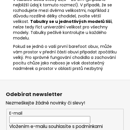
nejbližší údaj k tomuto rozmezí). V případě, že se
rozhodujete mezi dvěma velikostmi, například z
důvodu rozdílné délky chodidel, zvolte větší
velikost.
Tabulky se u jednotlivých modelů liší
,
nelze tedy říct univerzální velikost pro všechny
modely. Tabulky pečlivě kontrolujte u každého
modelu.
Pokud se jedná o vaši první barefoot obuv, může
vám prostor v přední části obuvi připadat zpočátku
velký. Pro správné fungování chodidla a zachování
pocitu chůze jako naboso je však dostatečný
nadměrek a prostor v oblasti prstů nezbytný
Z
á
Odebírat newsletter
p
Nezmeškejte žádné novinky či slevy!
a
t
E-mail
í
Vložením e-mailu souhlasíte s
podmínkami