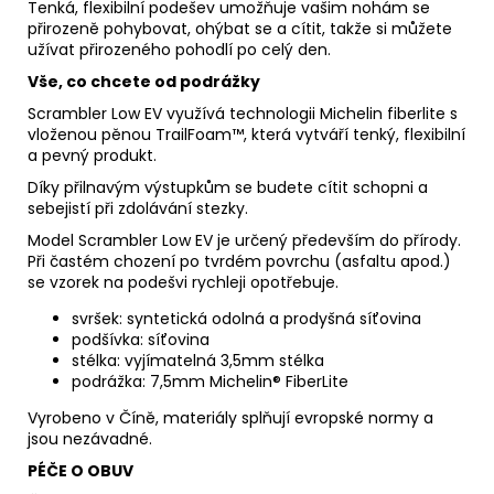
Tenká, flexibilní podešev umožňuje vašim nohám se
přirozeně pohybovat, ohýbat se a cítit, takže si můžete
užívat přirozeného pohodlí po celý den.
Vše, co chcete od podrážky​
Scrambler Low EV využívá technologii Michelin fiberlite s
vloženou pěnou TrailFoam™, která vytváří tenký, flexibilní
a pevný produkt.
Díky přilnavým výstupkům se budete cítit schopni a
sebejistí při zdolávání stezky.
Model Scrambler Low EV je určený především do přírody.
Při častém chození po tvrdém povrchu (asfaltu apod.)
se vzorek na podešvi rychleji opotřebuje.
svršek: syntetická odolná a prodyšná síťovina
podšívka: síťovina
stélka: vyjímatelná 3,5mm stélka
podrážka: 7,5mm
Michelin
®
FiberLite
Vyrobeno v Číně, materiály splňují evropské normy a
jsou nezávadné.
PÉČE O OBUV