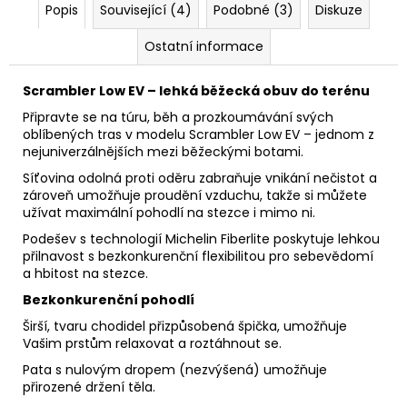
Popis
Související (4)
Podobné (3)
Diskuze
Ostatní informace
Scrambler Low EV – lehká běžecká obuv do terénu
Připravte se na túru, běh a prozkoumávání svých
oblíbených tras v modelu Scrambler Low EV – jednom z
nejuniverzálnějších mezi běžeckými botami.
Síťovina odolná proti oděru zabraňuje vnikání nečistot a
zároveň umožňuje proudění vzduchu, takže si můžete
užívat maximální pohodlí na stezce i mimo ni.
Podešev s technologií Michelin Fiberlite poskytuje lehkou
přilnavost s bezkonkurenční flexibilitou pro sebevědomí
a hbitost na stezce.
Bezkonkurenční pohodlí
Širší, tvaru chodidel přizpůsobená špička, umožňuje
Vašim prstům relaxovat a roztáhnout se.
Pata s nulovým dropem (nezvýšená) umožňuje
přirozené držení těla.