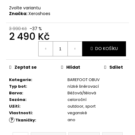
č
u
Zvolte variantu
j
Značka:
Xeroshoes
e
m
3 990 Kč
–37 %
2 490 Kč
e
Měrná
DO KOŠÍKU
cena:
VLOŽKY
BAREFOOT
S
PAMĚŤOVOU
Zeptat se
Hlídat
Sdílet
PĚNOU
Kategorie
:
BAREFOOT OBUV
89
Kč
Typ bot
:
nízké šněrovací
Barva
:
Béžová/tělová
Sezóna
:
celoroční
Užití
:
outdoor, sport
Vlastnosti
:
veganské
?
ano
Tkaničky
: