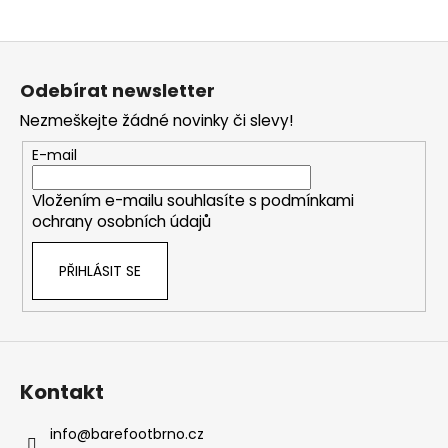
Z
á
Odebírat newsletter
p
Nezmeškejte žádné novinky či slevy!
a
t
E-mail
í
Vložením e-mailu souhlasíte s
podmínkami
ochrany osobních údajů
PŘIHLÁSIT SE
Kontakt
info
@
barefootbrno.cz