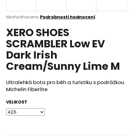
a
j
Průměrné
Neohodnoceno
Podrobnosti hodnocení
í
hodnocení
XERO SHOES
produktu
t
je
?
SCRAMBLER Low EV
0,0
z
Dark Irish
5
hvězdiček.
Cream/Sunny Lime M
HLEDAT
Ultralehká bota pro běh a turistiku s podrážkou
Michelin Fiberlite
D
VELIKOST
o
p
o
r
u