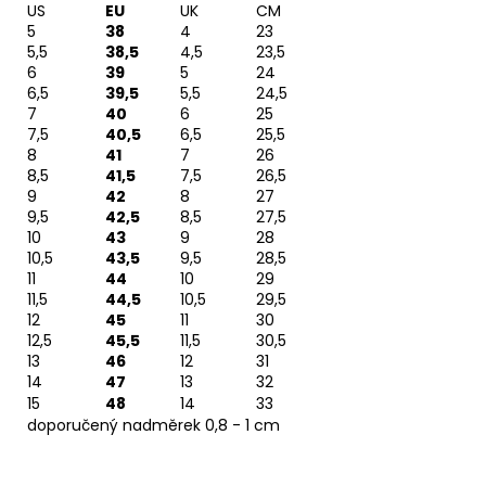
US
EU
UK
CM
5
38
4
23
5,5
38,5
4,5
23,5
6
39
5
24
6,5
39,5
5,5
24,5
7
40
6
25
7,5
40,5
6,5
25,5
8
41
7
26
8,5
41,5
7,5
26,5
9
42
8
27
9,5
42,5
8,5
27,5
10
43
9
28
10,5
43,5
9,5
28,5
11
44
10
29
11,5
44,5
10,5
29,5
12
45
11
30
12,5
45,5
11,5
30,5
13
46
12
31
14
47
13
32
15
48
14
33
doporučený nadměrek 0,8 - 1 cm