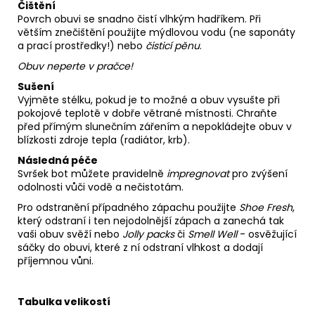
Čištění
Povrch obuvi se snadno čistí vlhkým hadříkem. Při
větším znečištění použijte mýdlovou vodu (ne saponáty
a prací prostředky!) nebo
čisticí pěnu
.
Obuv neperte v pračce!
Sušení
Vyjměte stélku, pokud je to možné a obuv vysušte při
pokojové teplotě v dobře větrané místnosti. Chraňte
před přímým slunečním zářením a nepokládejte obuv v
blízkosti zdroje tepla (radiátor, krb).
Následná péče
Svršek bot můžete pravidelně
impregnovat
pro zvýšení
odolnosti vůči vodě a nečistotám.
Pro odstranění případného zápachu použijte
Shoe Fresh
,
který odstraní i ten nejodolnější zápach a zanechá tak
vaši obuv svěží nebo
Jolly packs
či
Smell Well
- osvěžující
sáčky do obuvi, které z ní odstraní vlhkost a dodají
příjemnou vůni.
Tabulka velikostí