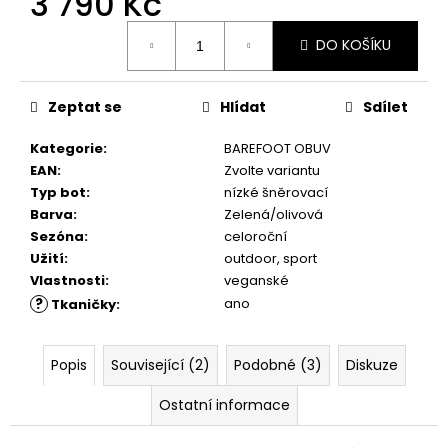
3 790 Kč
č
u
Měrná
j
DO KOŠÍKU
cena:
e
m
Zeptat se
Hlídat
Sdílet
e
Kategorie
:
BAREFOOT OBUV
SUEDE
EAN
:
Zvolte variantu
(VELOUR)
Typ bot
:
nízké šněrovací
NUBUCK
Barva
:
Zelená/olivová
SPRAY
Sezóna
:
celoroční
200
ML,
Užití
:
outdoor, sport
01
Vlastnosti
:
veganské
-
?
ano
Tkaničky
:
NEUTRAL
219
Kč
Popis
Související (2)
Podobné (3)
Diskuze
Ostatní informace