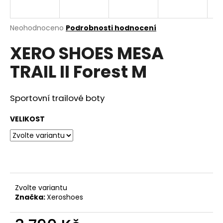
a
j
Průměrné
Neohodnoceno
Podrobnosti hodnocení
í
hodnocení
XERO SHOES MESA
produktu
t
je
?
TRAIL II Forest M
0,0
z
5
hvězdiček.
Sportovní trailové boty
HLEDAT
VELIKOST
D
o
p
Zvolte variantu
o
Značka:
Xeroshoes
r
u