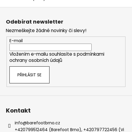
Z
á
Odebírat newsletter
p
Nezmeškejte žádné novinky či slevy!
a
t
E-mail
í
Vložením e-mailu souhlasíte s
podmínkami
ochrany osobních údajů
PŘIHLÁSIT SE
Kontakt
info
@
barefootbrno.cz
+420799512464 (Barefoot Brno), +420797722456 (Vi