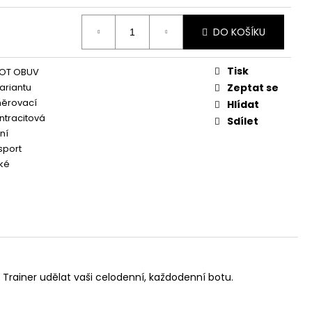
DO KOŠÍKU
Tisk
OT OBUV
variantu
Zeptat se
něrovací
Hlídat
tracitová
Sdílet
ní
sport
ké
Trainer udělat vaši celodenní, každodenní botu.