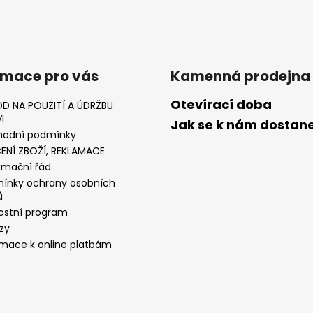
rmace pro vás
Kamenná prodejna
Otevírací doba
D NA POUŽITÍ A ÚDRŽBU
I
Jak se k nám dostan
odní podmínky
ENÍ ZBOŽÍ, REKLAMACE
amační řád
ínky ochrany osobních
ů
ostní program
zy
rmace k online platbám