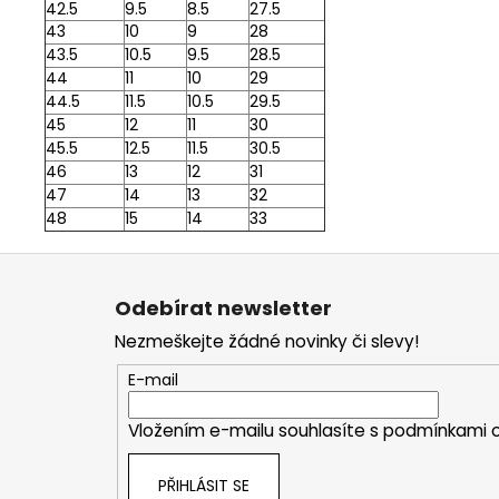
42.5
9.5
8.5
27.5
43
10
9
28
43.5
10.5
9.5
28.5
44
11
10
29
44.5
11.5
10.5
29.5
45
12
11
30
45.5
12.5
11.5
30.5
46
13
12
31
47
14
13
32
48
15
14
33
Z
á
Odebírat newsletter
p
Nezmeškejte žádné novinky či slevy!
a
t
E-mail
í
Vložením e-mailu souhlasíte s
podmínkami o
PŘIHLÁSIT SE