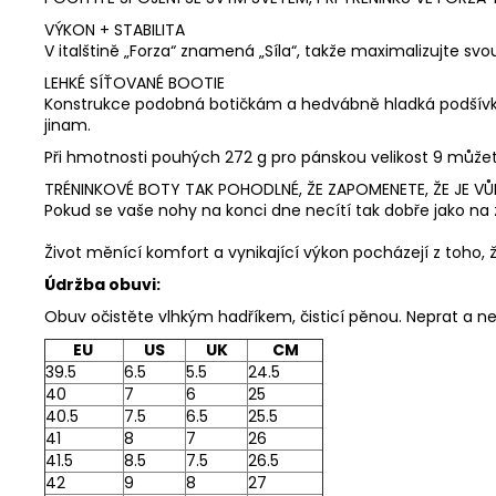
VÝKON + STABILITA
V italštině „Forza“ znamená „Síla“, takže maximalizujte svo
LEHKÉ SÍŤOVANÉ BOOTIE
Konstrukce podobná botičkám a hedvábně hladká podšívka od
jinam.
Při hmotnosti pouhých 272 g pro pánskou velikost 9 můž
TRÉNINKOVÉ BOTY TAK POHODLNÉ, ŽE ZAPOMENETE, ŽE JE VŮ
Pokud se vaše nohy na konci dne necítí tak dobře jako na z
Život měnící komfort a vynikající výkon pocházejí z toho, 
Údržba obuvi:
Obuv očistěte vlhkým hadříkem,
čisticí pěnou.
Neprat a nes
EU
US
UK
CM
39.5
6.5
5.5
24.5
40
7
6
25
40.5
7.5
6.5
25.5
41
8
7
26
41.5
8.5
7.5
26.5
42
9
8
27