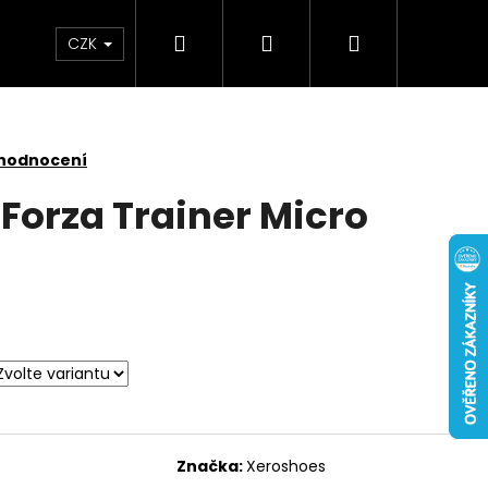
Hledat
Přihlášení
Nákupní
CZK
košík
 hodnocení
Forza Trainer Micro
Značka:
Xeroshoes
 NUBUCK SPRAY 200