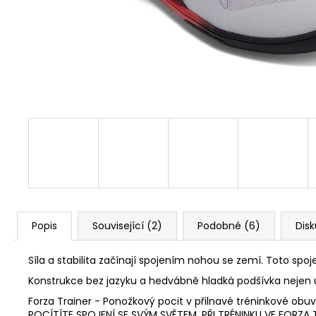
1 Kč
Popis
Související (2)
Podobné (6)
Dis
Síla a stabilita začínají spojením nohou se zemí. Toto spoje
Konstrukce bez jazyku a hedvábně hladká podšívka nejen uč
Forza Trainer - Ponožkový pocit v přilnavé tréninkové obuv
POCÍTÍTE SPOJENÍ SE SVÝM SVĚTEM, PŘI TRÉNINKU VE FORZA 