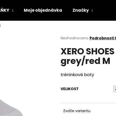
LŇKY
Moje objednávka
Značky
M
Co potřebujete najít?
Průměrné
Neohodnoceno
Podrobnosti
hodnocení
XERO SHOES 
produktu
HLEDAT
je
grey/red M
0,0
z
5
Doporučujeme
hvězdiček.
tréninkové boty
VELIKOST
Zvolte variantu
VLOŽKY BAREFOOT S PAMĚŤOVOU
SUEDE (VELOUR)