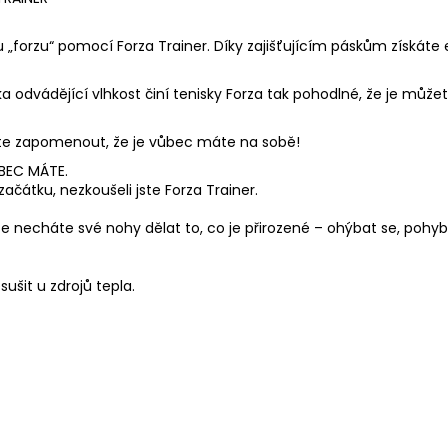
u „forzu“ pomocí Forza Trainer. Díky zajišťujícím páskům získáte e
vádějící vlhkost činí tenisky Forza tak pohodlné, že je můžete 
ete zapomenout, že je vůbec máte na sobě!
BEC MÁTE.
ačátku, nezkoušeli jste Forza Trainer.
že necháte své nohy dělat to, co je přirozené – ohýbat se, pohybo
ušit u zdrojů tepla.