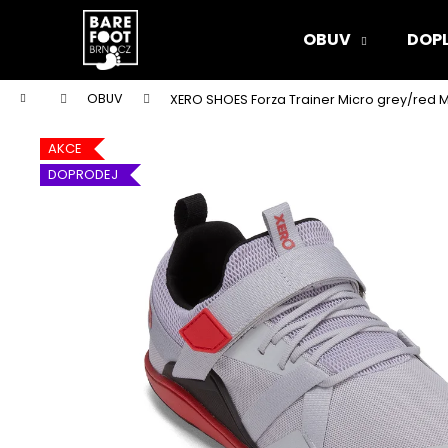
K
Přejít
na
o
OBUV
DOP
obsah
Zpět
Zpět
š
do
do
í
Domů
OBUV
XERO SHOES Forza Trainer Micro grey/red 
k
obchodu
obchodu
AKCE
DOPRODEJ
DÁRKOVÝ POUKAZ