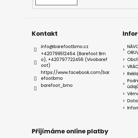
Kontakt
Info
info
@
barefootbrno.cz
NÁVO
OBUV
+420799512464 (Barefoot Brn
o), +420797722456 (Vivobaref
Obch
oot)
VRÁC
https://www.facebook.com/bar
Rekl
efootbrno
Podm
barefoot_brno
údaj
Věrn
Dota
Info
Přijímáme online platby