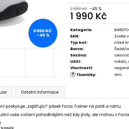
PĚNOU
ML, 01 - NEUTRAL
89 Kč
219 Kč
3 650 Kč
–45 %
1 990 Kč
Měrná
cena:
Kategorie
:
BAREFO
3 650 KČ
–45 %
EAN
:
Zvolte 
Typ bot
:
nízké š
Barva
:
Šedá/an
Sezóna
:
celoroč
Užití
:
město, 
Vlastnosti
:
vegans
?
ano
Tkaničky
:
kuze
Ostatní informace
ní poskytuje „zajišťující“ pásek Forza Trainer na patě a nártu.
iní vaše cvičení pohodlnějším než kdy jindy, ale mohou z Forza 
i
TRAINER