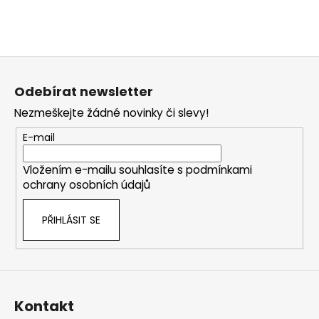
Z
á
Odebírat newsletter
p
Nezmeškejte žádné novinky či slevy!
a
t
E-mail
í
Vložením e-mailu souhlasíte s
podmínkami
ochrany osobních údajů
PŘIHLÁSIT SE
Kontakt