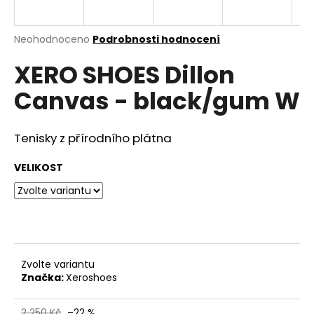
a
j
Průměrné
Neohodnoceno
Podrobnosti hodnocení
í
hodnocení
XERO SHOES Dillon
produktu
t
je
?
Canvas - black/gum W
0,0
z
5
hvězdiček.
Tenisky z přírodního plátna
HLEDAT
VELIKOST
D
o
p
Zvolte variantu
o
Značka:
Xeroshoes
r
u
2 250 Kč
–22 %