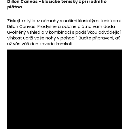
Dillon Canvas - klasické tenisky z přírodního
plátna
Získejte styl bez námahy s našimi klasickými teniskami
Dillon Canvas. Prodyšné a odolné plátno vám dodá
uvolněný vzhled a v kombinaci s podšívkou odvádějící
vlhkost udrží vaše nohy v pohodlí. Buďte připraveni, ať
už vás váš den zavede kamkoli.