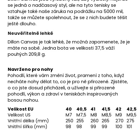
se jedná o nadčasový styl, ale na tyto tenisky se
vztahuje také naše záruka na podrážku na 5000 mil,
takže se můžete spolehnout, že se z nich budete těšit
ještě dlouho.
Neuvěřitelně lehké
Dillon Canvas je tak lehké, že možná zapomenete, že je
máte na sobě. Jedna bota ve velikosti 37,5 váží
pouhých 209,8 g.
Navrženo pro nohy
Pohodlí, které vám změní život, pramení z toho, když
necháte nohy dělat to, co je pro ně přirozené. Zjistěte,
o co jste dosud přicházeli, a užívejte si přirozené
pohodlí, výkon a zdraví v teniskách inspirovaných
bosou nohou.
Velikost EU
40
40,5
41
41,5
42
42,5
Velikost US
M7
M7,5
M8
M8,5
M9
M9,5
Vnitřní délka (mm)
250
255
260
265
270
275
Vnitřní šířka (mm)
98
98
99
99
100
101