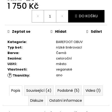
č
1 750 Kč
u
j
Měrná
DO KOŠÍKU
e
cena:
m
e
Zeptat se
Hlídat
Sdílet
Kategorie
:
BAREFOOT OBUV
RUSTIC
CREAM
Typ bot
:
nízké šněrovací
75ML
Barva
:
Černá
239
Sezóna
:
celoroční
Kč
Užití
:
město
Vlastnosti
:
veganské
?
ano
Tkaničky
:
Popis
Související (4)
Podobné (5)
Videa (1)
Diskuze
Ostatní informace