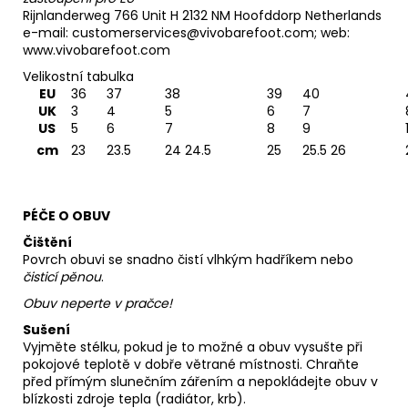
Rijnlanderweg 766 Unit H 2132 NM Hoofddorp Netherlands
e-mail: customerservices@vivobarefoot.com; web:
www.vivobarefoot.com
Velikostní tabulka
EU
36
37
38
39
40
UK
3
4
5
6
7
US
5
6
7
8
9
cm
23
23.5
24 24.5
25
25.5 26
PÉČE O OBUV
Čištění
Povrch obuvi se snadno čistí vlhkým hadříkem nebo
čisticí pěnou
.
Obuv neperte v pračce!
Sušení
Vyjměte stélku, pokud je to možné a obuv vysušte při
pokojové teplotě v dobře větrané místnosti. Chraňte
před přímým slunečním zářením a nepokládejte obuv v
blízkosti zdroje tepla (radiátor, krb).