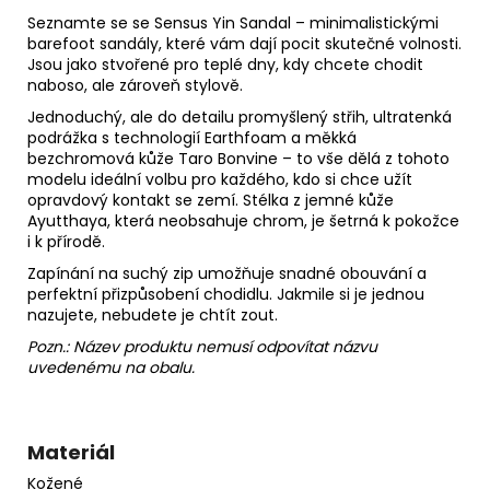
Seznamte se se Sensus Yin Sandal – minimalistickými
barefoot sandály, které vám dají pocit skutečné volnosti.
Jsou jako stvořené pro teplé dny, kdy chcete chodit
naboso, ale zároveň stylově.
Jednoduchý, ale do detailu promyšlený střih, ultratenká
podrážka s technologií Earthfoam a měkká
bezchromová kůže Taro Bonvine – to vše dělá z tohoto
modelu ideální volbu pro každého, kdo si chce užít
opravdový kontakt se zemí. Stélka z jemné kůže
Ayutthaya, která neobsahuje chrom, je šetrná k pokožce
i k přírodě.
Zapínání na suchý zip umožňuje snadné obouvání a
perfektní přizpůsobení chodidlu. Jakmile si je jednou
nazujete, nebudete je chtít zout.
Pozn.: Název produktu nemusí odpovítat názvu
uvedenému na obalu.
Materiál
Kožené