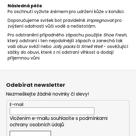
Následná péče
Po oschnutí vyživte
krémem
pro udržení kůže v kondici.
Doporučujeme svršek bot pravidelně
impregnovat
pro
zvýšení odolnosti vůči vodě a nečistotám.
Pro odstranění případného zápachu použijte
Shoe Fresh
,
který odstraní i ten nejodolnější zápach a zanechá tak
vaši obuv svěží nebo
Jolly packs
či
Smell Well
- osvěžující
sáčky do obuvi, které z ní odstraní vlhkost a dodají
příjemnou vůni.
Z
á
Odebírat newsletter
p
Nezmeškejte žádné novinky či slevy!
a
t
E-mail
í
Vložením e-mailu souhlasíte s
podmínkami
ochrany osobních údajů