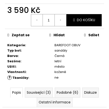
č
u
3 590 Kč
j
e
Měrná
DO KOŠÍKU
cena:
m
e
Zeptat se
Hlídat
Sdílet
DÁRKOVÝ
Kategorie
:
BAREFOOT OBUV
POUKAZ
Typ bot
:
sandály
1
Barva
:
Černá
Kč
Sezóna
:
letní
Užití
:
město
Vlastnosti
:
kožené
?
ne
Tkaničky
:
Popis
Související (3)
Podobné (6)
Diskuze
Ostatní informace