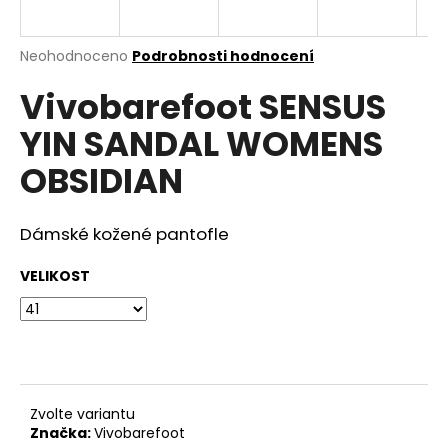
a
j
Průměrné
Neohodnoceno
Podrobnosti hodnocení
í
hodnocení
Vivobarefoot SENSUS
produktu
t
je
?
YIN SANDAL WOMENS
0,0
z
OBSIDIAN
5
hvězdiček.
Dámské kožené pantofle
HLEDAT
VELIKOST
D
o
p
o
r
Zvolte variantu
u
Značka:
Vivobarefoot