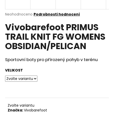
a
j
Průměrné
Neohodnoceno
Podrobnosti hodnocení
í
hodnocení
Vivobarefoot PRIMUS
produktu
t
je
?
TRAIL KNIT FG WOMENS
0,0
z
OBSIDIAN/PELICAN
5
hvězdiček.
Sportovní boty pro přirozený pohyb v terénu
HLEDAT
VELIKOST
D
o
p
o
r
Zvolte variantu
u
Značka:
Vivobarefoot