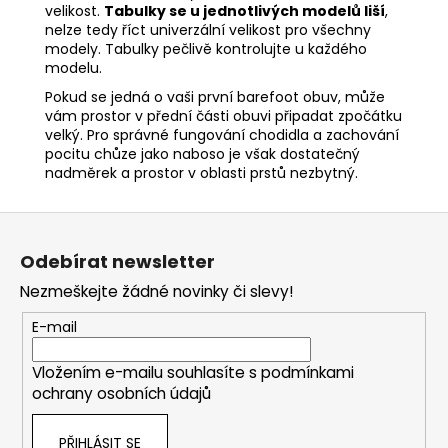
velikost.
Tabulky se u jednotlivých modelů liší
,
nelze tedy říct univerzální velikost pro všechny
modely. Tabulky pečlivě kontrolujte u každého
modelu.
Pokud se jedná o vaši první barefoot obuv, může
vám prostor v přední části obuvi připadat zpočátku
velký. Pro správné fungování chodidla a zachování
pocitu chůze jako naboso je však dostatečný
nadměrek a prostor v oblasti prstů nezbytný.
Z
á
Odebírat newsletter
p
Nezmeškejte žádné novinky či slevy!
a
t
E-mail
í
Vložením e-mailu souhlasíte s
podmínkami
ochrany osobních údajů
PŘIHLÁSIT SE