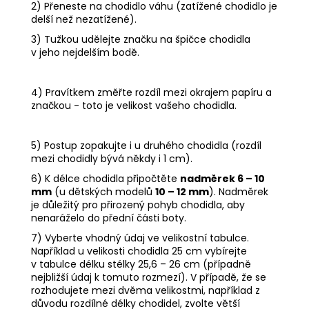
2) Přeneste na chodidlo váhu (zatížené chodidlo je
delší než nezatížené).
3) Tužkou udělejte značku na špičce chodidla
v jeho nejdelším bodě.
4) Pravítkem změřte rozdíl mezi okrajem papíru a
značkou - toto je velikost vašeho chodidla.
5) Postup zopakujte i u druhého chodidla (rozdíl
mezi chodidly bývá někdy i 1 cm).
6) K délce chodidla připočtěte
nadměrek 6 – 10
mm
(u dětských modelů
10 – 12 mm
). Nadměrek
je důležitý pro přirozený pohyb chodidla, aby
nenaráželo do přední části boty.
7) Vyberte vhodný údaj ve velikostní tabulce.
Například u velikosti chodidla 25 cm vybírejte
v tabulce délku stélky 25,6 – 26 cm (případně
nejbližší údaj k tomuto rozmezí). V případě, že se
rozhodujete mezi dvěma velikostmi, například z
důvodu rozdílné délky chodidel, zvolte větší