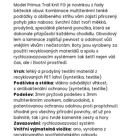
Model Primus Trail Knit FG je novinkou z řady
běžecké obuvi. Kombinace multiterénní tenké
podrážky a oblíbeného střihu vám zajistí přirozený
pohyb jako naboso. Svrchní část tvoří měkká,
prodyšná, speciálně pletená ponožka, která se
dokonale přizpůsobí každému chodidlu. Obvodový
lem a laminace zajišťují pevnost a odolnost vůči
vnějším vlivům i nečistotám. Boty jsou vyrobeny za
použití recyklovaných materiálů a spolu s
rychlozavazovacím systémem tak šetří nejen váš
čas, ale i životní prostředí.
Vrch:
lehký a prodyšný textilní materiál z
recyklovaných PET lahví (syntetika, textilie)
Podšívka a stélka:
vlákno odvádějící vlhkost,
s antibakteriální ochranou (syntetika, textílie)
Podešev:
3mm pryžová podešev s 3mm
multiterénním vzorkem, oděruodolná, s
patentovanou ochranou odolnou proti propíchnutí.
Vhodné pro všechny přírodní povrchy, ať už pro
bahnité, tak i pro tvrdé kamenité cesty a hory
Zavazování:
rychlozavazovací systém
Vnitřní vyjmatelná vložka:
ano, vyrobena z
recyklovaného spotřebitelského odpadu