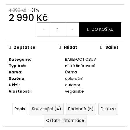
č
u
4 390 Kč
–31 %
j
2 990 Kč
e
Měrná
m
DO KOŠÍKU
cena:
e
Zeptat se
Hlídat
Sdílet
VLOŽKY
BAREFOOT
S
Kategorie
:
BAREFOOT OBUV
PAMĚŤOVOU
Typ bot
:
nízké šněrovací
PĚNOU
Barva
:
Černá
89
Sezóna
:
celoroční
Kč
Užití
:
outdoor
Vlastnosti
:
veganské
Popis
Související (4)
Podobné (5)
Diskuze
Ostatní informace