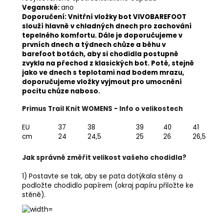
Veganské:
ano
Doporučení: Vnitřní vložky bot VIVOBAREFOOT
slouží hlavně v chladných dnech pro zachování
tepelného komfortu. Dále je doporučujeme v
prvních dnech a týdnech chůze a běhu v
barefoot botách, aby si chodidla postupně
zvykla na přechod z klasických bot. Poté, stejně
jako ve dnech s teplotami nad bodem mrazu,
doporučujeme vložky vyjmout pro umocnění
pocitu chůze naboso.
Primus Trail Knit WOMENS - Info o velikostech
EU
37
38
39
40
41
cm
24
24,5
25
26
26,5
Jak správně změřit velikost vašeho chodidla?
1) Postavte se tak, aby se pata dotýkala stěny a
podložte chodidlo papírem (okraj papíru přiložte ke
stěně).