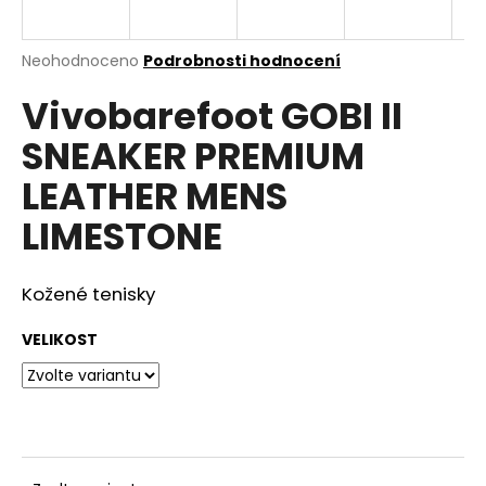
a
j
Průměrné
Neohodnoceno
Podrobnosti hodnocení
í
hodnocení
Vivobarefoot GOBI II
produktu
t
je
?
SNEAKER PREMIUM
0,0
z
LEATHER MENS
5
hvězdiček.
LIMESTONE
HLEDAT
Kožené tenisky
VELIKOST
D
o
p
o
r
u