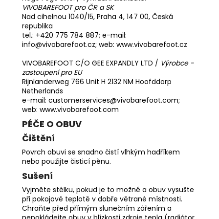
VIVOBAREFOOT pro ČR a SK
Nad cihelnou 1040/15, Praha 4, 147 00, Česká
republika
tel.: +420 775 784 887; e-mail:
info@vivobarefoot.cz; web:
www.vivobarefoot.cz
VIVOBAREFOOT C/O GEE EXPANDLY LTD /
Výrobce -
zastoupení pro EU
Rijnlanderweg 766 Unit H 2132 NM Hoofddorp
Netherlands
e-mail: customerservices@vivobarefoot.com;
web: www.vivobarefoot.com
PÉČE O OBUV
Čištění
Povrch obuvi se snadno čistí vlhkým hadříkem
nebo použijte
čisticí pěnu
.
Sušení
Vyjměte stélku, pokud je to možné a obuv vysušte
při pokojové teplotě v dobře větrané místnosti.
Chraňte před přímým slunečním zářením a
nepokládejte obuv v blízkosti zdroje tepla (radiátor,