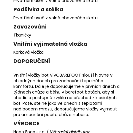
Prvotřídní useň z volně chovaného skotu
Podšívka a stélka
Prvotřídní useň z volně chovaného skotu
Zavazování
Tkaničky
Vnitřní vyjímatelná vložka
Korková vložka
DOPORUČENÍ
Vnitřní vložky bot VIVOBAREFOOT slouží hlavně v
chladných dnech pro zachování tepelného
komfortu. Dále je doporučujeme v prvních dnech a
týdnech chůze a běhu v barefoot botách, aby si
chodidla postupně zvykla na přechod z klasických
bot. Poté, stejně jako ve dnech s teplotami
nad bodem mrazu, doporučujeme vložky vyjmout
pro umocnění pocitu chůze naboso.
VÝROBCE
Hogo Fogo s.r.o. /
Výhradní distributor