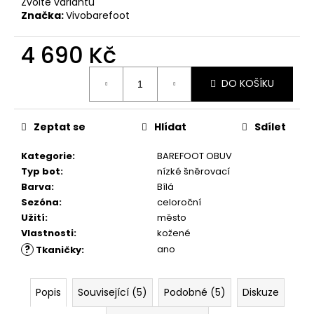
č
Zvolte variantu
u
Značka:
Vivobarefoot
j
e
4 690 Kč
m
Měrná
e
DO KOŠÍKU
cena:
VLOŽKY
Zeptat se
Hlídat
Sdílet
BAREFOOT
S
PAMĚŤOVOU
Kategorie
:
BAREFOOT OBUV
PĚNOU
Typ bot
:
nízké šněrovací
89
Barva
:
Bílá
Kč
Sezóna
:
celoroční
Užití
:
město
Vlastnosti
:
kožené
?
ano
Tkaničky
:
Popis
Související (5)
Podobné (5)
Diskuze