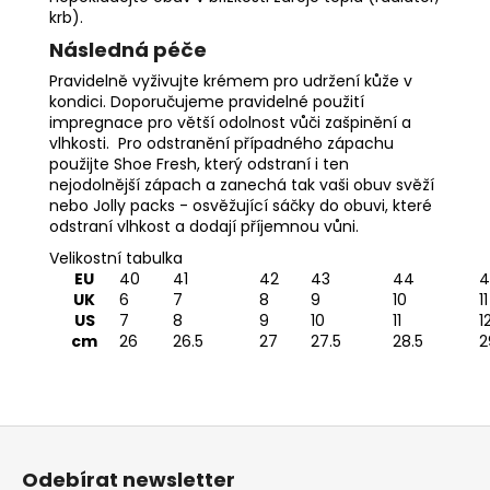
krb).
Následná péče
Pravidelně
vyživujte krémem
pro udržení kůže v
kondici. Doporučujeme pravidelné použití
impregnace
pro větší odolnost vůči zašpinění a
vlhkosti. Pro odstranění případného zápachu
použijte
Shoe Fresh
, který odstraní i ten
nejodolnější zápach a zanechá tak vaši obuv svěží
nebo
Jolly packs
- osvěžující sáčky do obuvi, které
odstraní vlhkost a dodají příjemnou vůni.
Velikostní tabulka
EU
40
41
42
43
44
4
UK
6
7
8
9
10
11
US
7
8
9
10
11
1
cm
26
26.5
27
27.5
28.5
2
Z
á
Odebírat newsletter