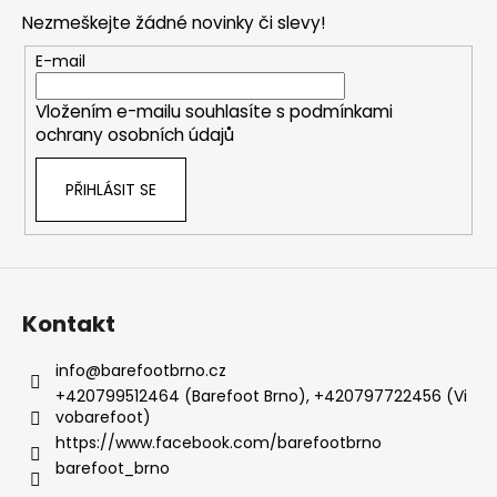
p
Nezmeškejte žádné novinky či slevy!
a
t
E-mail
í
Vložením e-mailu souhlasíte s
podmínkami
ochrany osobních údajů
PŘIHLÁSIT SE
Kontakt
info
@
barefootbrno.cz
+420799512464 (Barefoot Brno), +420797722456 (Vi
vobarefoot)
https://www.facebook.com/barefootbrno
barefoot_brno