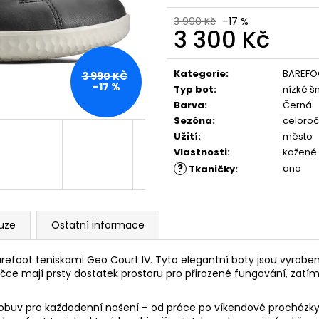
PĚNOU
ML, 01 - NEUTRAL
89 Kč
219 Kč
3 990 Kč
–17 %
3 300 Kč
Měrná
cena:
Kategorie
:
BAREFO
3 990 KČ
–17 %
Typ bot
:
nízké š
Barva
:
Černá
Sezóna
:
celoroč
Užití
:
město
Vlastnosti
:
kožené
?
ano
Tkaničky
:
uze
Ostatní informace
arefoot teniskami Geo Court IV. Tyto elegantní boty jsou vyrobe
čce mají prsty dostatek prostoru pro přirozené fungování, zatímc
.
t obuv pro každodenní nošení – od práce po víkendové procházky. 