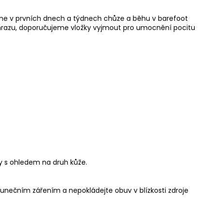
eme v prvních dnech a týdnech chůze a běhu v barefoot
m mrazu, doporučujeme vložky vyjmout pro umocnění pocitu
dy s ohledem na druh kůže.
lunečním zářením a nepokládejte obuv v blízkosti zdroje