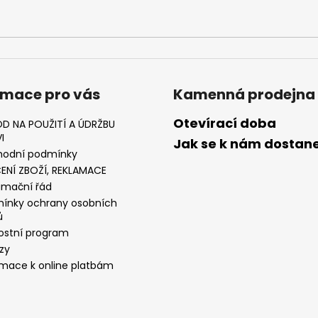
rmace pro vás
Kamenná prodejna
Otevírací doba
D NA POUŽITÍ A ÚDRŽBU
I
Jak se k nám dostan
odní podmínky
ENÍ ZBOŽÍ, REKLAMACE
amační řád
ínky ochrany osobních
ů
ostní program
zy
rmace k online platbám