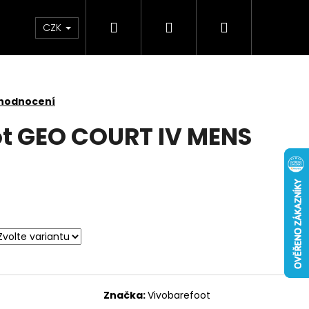
Hledat
Přihlášení
Nákupní
CZK
košík
 hodnocení
t GEO COURT IV MENS
Značka:
Vivobarefoot
 NUBUCK SPRAY 200