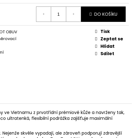
DO KOŠÍKU
Tisk
OT OBUV
něrovací
Zeptat se
Hlídat
ní
Sdílet
ny ve Vietnamu z prvotřídní prémiové kůže a navrženy tak,
o ultratenká, flexibilní podrážka zajišťuje maximální
Nejenže skvěle vypadají, ale zároveň podporují zdravější