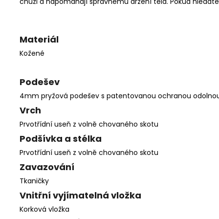
chůzi a napomáhají správnému držení těla. Pokud hledáte 
Materiál
Kožené
Podešev
4mm pryžová podešev s patentovanou ochranou odolnou 
Vrch
Prvotřídní useň z volně chovaného skotu
Podšívka a stélka
Prvotřídní useň z volně chovaného skotu
Zavazování
Tkaničky
Vnitřní vyjímatelná vložka
Korková vložka