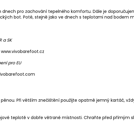
ch dnech pro zachování tepelného komfortu. Dále je doporučuj
asických bot. Poté, stejně jako ve dnech s teplotami nad bode
R a SK
www.vivobarefoot.cz
ení pro EU
vivobarefoot.com
cí pěnou
. Při větším znečištění použijte opatrně jemný
kartáč
, vž
ojové teplotě v dobře větrané místnosti. Chraňte před přímým s