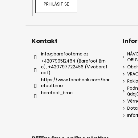
PŘIHLÁSIT SE
Kontakt
Info
info
@
barefootbrno.cz
NÁVO
OBUV
+420799512464 (Barefoot Brn
o), +420797722456 (Vivobaref
Obch
oot)
VRÁC
https://www.facebook.com/bar
Rekl
efootbrno
Podm
barefoot_brno
údaj
Věrn
Dota
Info