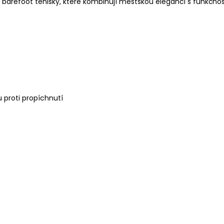
barefoot tenisky, které kombinují městskou eleganci s funkčnos
proti propíchnutí