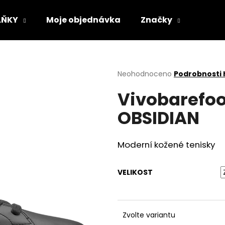
LŇKY
Moje objednávka
Značky
Co potřebujete najít?
Průměrné
Neohodnoceno
Podrobnosti
hodnocení
Vivobarefoo
produktu
HLEDAT
je
OBSIDIAN
0,0
z
5
Doporučujeme
hvězdiček.
Moderní kožené tenisky
VELIKOST
Zvolte variantu
VLOŽKY BAREFOOT S PAMĚŤOVOU
SUEDE (VELOUR)