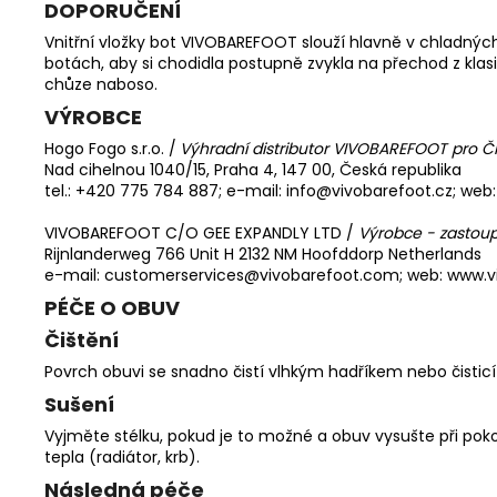
DOPORUČENÍ
Vnitřní vložky bot VIVOBAREFOOT slouží hlavně v chladný
botách, aby si chodidla postupně zvykla na přechod z kl
chůze naboso.
VÝROBCE
Hogo Fogo s.r.o. /
Výhradní distributor VIVOBAREFOOT pro Č
Nad cihelnou 1040/15, Praha 4, 147 00, Česká republika
tel.: +420 775 784 887; e-mail: info@vivobarefoot.cz; web:
VIVOBAREFOOT C/O GEE EXPANDLY LTD /
Výrobce - zastoup
Rijnlanderweg 766 Unit H 2132 NM Hoofddorp Netherlands
e-mail: customerservices@vivobarefoot.com; web: www.
PÉČE O OBUV
Čištění
Povrch obuvi se snadno čistí vlhkým hadříkem nebo
čisti
Sušení
Vyjměte stélku, pokud je to možné a obuv vysušte při pok
tepla (radiátor, krb).
Následná péče