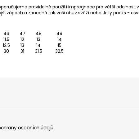
Doporučujeme pravidelné použití
impregnace
pro větší odolnost v
lnější zápach a zanechá tak vaši obuv svěží nebo
Jolly packs
- osvě
46
47
48
49
11.5
12
13
14
12.5
13
14
15
30
31
31.5
32.5
chrany osobních údajů