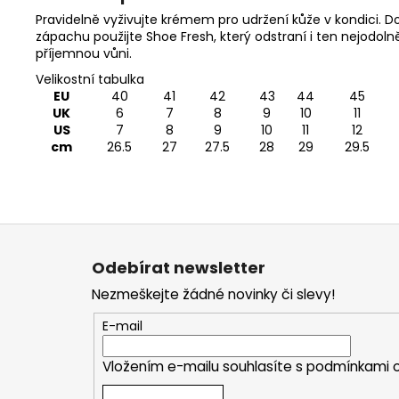
Pravidelně
vyživujte krémem
pro udržení kůže v kondici. 
zápachu použijte
Shoe Fresh
, který odstraní i ten nejodo
příjemnou vůni.
Velikostní tabulka
EU
40
41
42
43
44
45
UK
6
7
8
9
10
11
US
7
8
9
10
11
12
cm
26.5
27
27.5
28
29
29.5
Z
á
Odebírat newsletter
p
Nezmeškejte žádné novinky či slevy!
a
t
E-mail
í
Vložením e-mailu souhlasíte s
podmínkami o