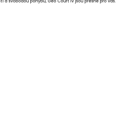
tí a svobodou pohybu, Geo Court IV jsou přesně pro vás.