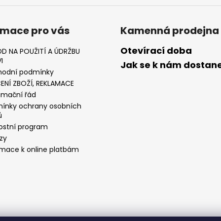
rmace pro vás
Kamenná prodejna
Otevírací doba
D NA POUŽITÍ A ÚDRŽBU
I
Jak se k nám dostan
odní podmínky
ENÍ ZBOŽÍ, REKLAMACE
amační řád
ínky ochrany osobních
ů
ostní program
zy
rmace k online platbám