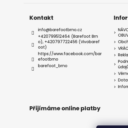
Kontakt
Info
info
@
barefootbrno.cz
NÁVO
OBUV
+420799512464 (Barefoot Brn
o), +420797722456 (Vivobaref
Obch
oot)
VRÁC
https://www.facebook.com/bar
Rekl
efootbrno
Podm
barefoot_brno
údaj
Věrn
Dota
Info
Přijímáme online platby