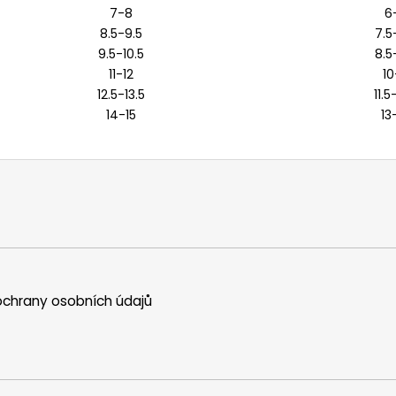
7-8
6
8.5-9.5
7.5
9.5-10.5
8.5
11-12
10
12.5-13.5
11.5
14-15
13
chrany osobních údajů