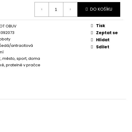
DO KOŠÍKU
Tisk
OT OBUV
0392073
Zeptat se
oboty
Hlídat
Šedá/antracitová
Sdílet
ní
, město, sport, doma
é, pratelné v pračce