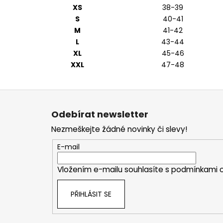
XS
38-39
S
40-41
M
41-42
L
43-44
XL
45-46
XXL
47-48
Z
á
Odebírat newsletter
p
Nezmeškejte žádné novinky či slevy!
a
t
E-mail
í
Vložením e-mailu souhlasíte s
podmínkami o
PŘIHLÁSIT SE