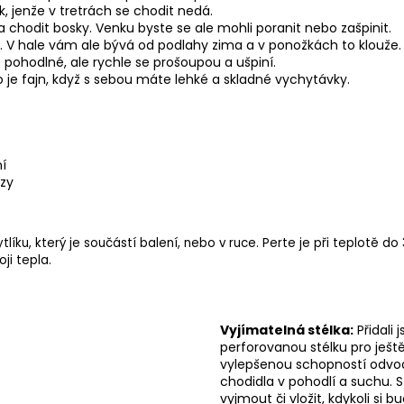
k, jenže v tretrách se chodit nedá.
 chodit bosky. Venku byste se ale mohli poranit nebo zašpinit.
h. V hale vám ale bývá od podlahy zima a v ponožkách to klouže.
 pohodlné, ale rychle se prošoupou a ušpiní.
o je fajn, když s sebou máte lehké a skladné vychytávky.
í
azy
u, který je součástí balení, nebo v ruce. Perte je při teplotě do 
ji tepla.
Vyjímatelná stélka:
Přidali
perforovanou stélku pro ještě
vylepšenou schopností odvo
chodidla v pohodlí a suchu. 
vyjmout či vložit, kdykoli si b