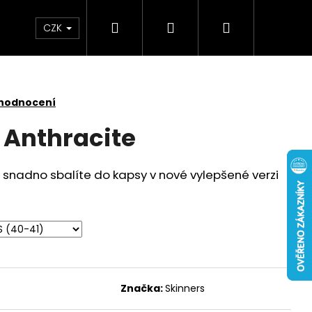
Hledat
Přihlášení
Nákupní
CZK
košík
 hodnocení
 Anthracite
 snadno sbalíte do kapsy v nové vylepšené verzi
Značka:
Skinners
 NUBUCK SPRAY 200