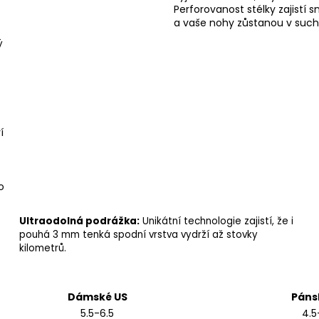
Perforovanost stélky zajistí 
a vaše nohy zůstanou v such
ý
í
o
Ultraodolná podrážka:
Unikátní technologie zajistí, že i
pouhá 3 mm tenká spodní vrstva vydrží až stovky
kilometrů.
Dámské US
Páns
5.5-6.5
4.5