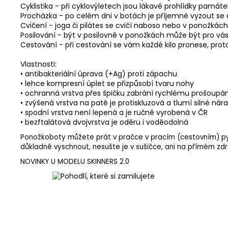
Cyklistika - při cyklovýletech jsou lákavé prohlídky památe
Procházka - po celém dni v botách je příjemné vyzout se a
Cvičení - joga či pilátes se cvičí naboso nebo v ponožkác
Posilování - být v posilovně v ponožkách může být pro vás
Cestování - při cestování se vám každé kilo pronese, prot
Vlastnosti:
• antibakteriální úprava (+Ag) proti zápachu
• lehce kompresní úplet se přizpůsobí tvaru nohy
• ochranná vrstva přes špičku zabrání rychlému prošoupán
• zvýšená vrstva na patě je protiskluzová a tlumí silné nár
• spodní vrstva není lepená a je ručně vyrobená v ČR
• bezftalátová dvojvrstva je oděru i voděodolná
Ponožkoboty můžete prát v pračce v pracím (cestovním) pytlík
důkladně vyschnout, nesušte je v sušičce, ani na přímém zdro
NOVINKY U MODELU SKINNERS 2.0