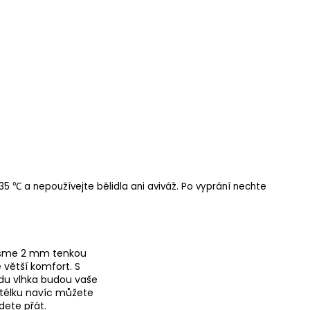
35 ℃ a nepoužívejte bělidla ani aviváž. Po vyprání nechte
 jsme 2 mm tenkou
 větší komfort. S
du vlhka budou vaše
Stélku navíc můžete
udete přát.