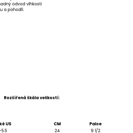
snadný odvod vlhkosti
u a pohodlí.
Rozšířená škála velikostí:
ké US
CM
Palce
-5.5
24
9 1/2