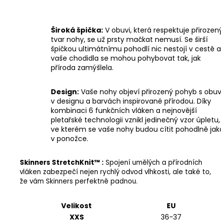
Široká špička:
V obuvi, která respektuje přirozen
tvar nohy, se už prsty mačkat nemusí. Se širší
špičkou ultimátnímu pohodlí nic nestojí v cestě a
vaše chodidla se mohou pohybovat tak, jak
příroda zamýšlela.
Design:
Vaše nohy objeví přirozený pohyb s obuv
v designu a barvách inspirované přírodou. Díky
kombinaci 6 funkčních vláken a nejnovější
pletařské technologii vznikl jedinečný vzor úpletu,
ve kterém se vaše nohy budou cítit pohodlně jak
v ponožce.
Skinners StretchKnit™ :
Spojení umělých a přírodních
vláken zabezpečí nejen rychlý odvod vlhkosti, ale také to,
že vám Skinners perfektně padnou.
Velikost
EU
XXS
36-37