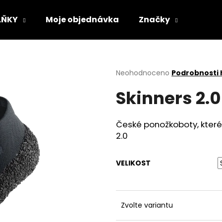
LŇKY
Moje objednávka
Značky
Co potřebujete najít?
Průměrné
Neohodnoceno
Podrobnosti
hodnocení
Skinners 2.0
produktu
HLEDAT
je
0,0
z
České ponožkoboty, které
5
Doporučujeme
2.0
hvězdiček.
VELIKOST
Zvolte variantu
VLOŽKY BAREFOOT S PAMĚŤOVOU
SUEDE (VELOUR)