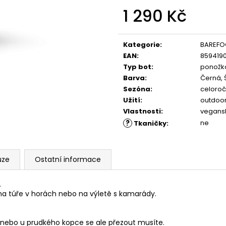
PĚNOU
ML, 01 - NEUTRAL
1 290 Kč
89 Kč
219 Kč
Měrná
cena:
Kategorie
:
BAREFO
EAN
:
859419
Typ bot
:
ponožk
Barva
:
Černá, 
Sezóna
:
celoroč
Užití
:
outdoor
Vlastnosti
:
vegansk
?
ne
Tkaničky
:
uze
Ostatní informace
.
na túře v horách nebo na výletě s kamarády.
HD nebo u prudkého kopce se ale přezout musíte.