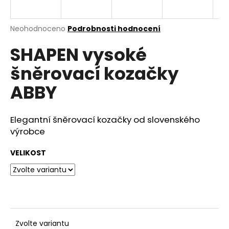
a
j
Průměrné
Neohodnoceno
Podrobnosti hodnocení
í
hodnocení
SHAPEN vysoké
produktu
t
je
?
šněrovací kozačky
0,0
z
ABBY
5
hvězdiček.
Elegantní šněrovací kozačky od slovenského
HLEDAT
výrobce
VELIKOST
D
o
p
o
r
u
Zvolte variantu