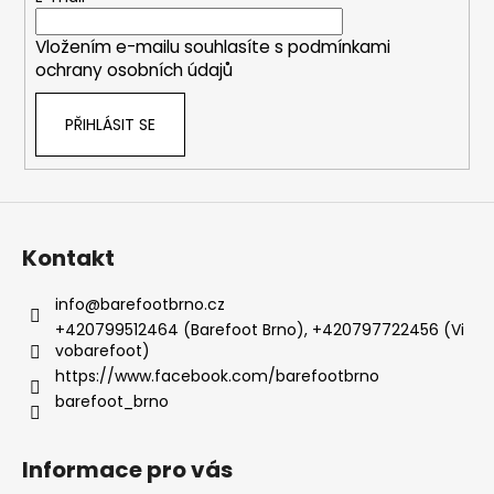
í
Vložením e-mailu souhlasíte s
podmínkami
ochrany osobních údajů
PŘIHLÁSIT SE
Kontakt
info
@
barefootbrno.cz
+420799512464 (Barefoot Brno), +420797722456 (Vi
vobarefoot)
https://www.facebook.com/barefootbrno
barefoot_brno
Informace pro vás