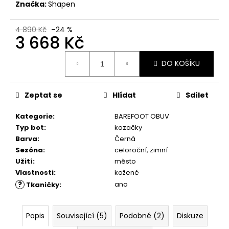
č
Značka:
Shapen
u
j
4 890 Kč
–24 %
e
3 668 Kč
m
Měrná
e
DO KOŠÍKU
cena:
COMBI
Zeptat se
Hlídat
Sdílet
CLEAN
&
CARE
Kategorie
:
BAREFOOT OBUV
200
Typ bot
:
kozačky
ML
Barva
:
Černá
289
Sezóna
:
celoroční, zimní
Kč
Užití
:
město
Vlastnosti
:
kožené
?
ano
Tkaničky
:
Popis
Související (5)
Podobné (2)
Diskuze