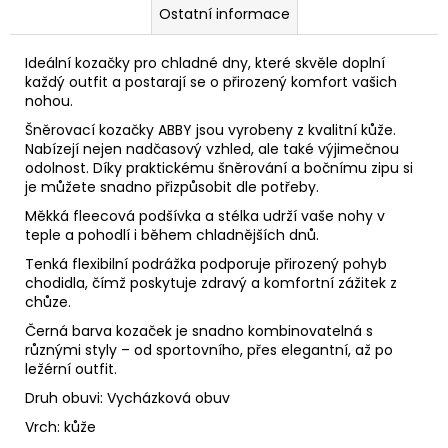
Ostatní informace
Ideální kozačky pro chladné dny, které skvěle doplní
každý outfit a postarají se o přirozený komfort vašich
nohou.
Šněrovací kozačky ABBY jsou vyrobeny z kvalitní kůže.
Nabízejí nejen nadčasový vzhled, ale také výjimečnou
odolnost.
Díky praktickému šněrování a bočnímu zipu si
je můžete snadno přizpůsobit dle potřeby.
Měkká fleecová podšívka a stélka udrží vaše nohy v
teple a pohodlí i během chladnějších dnů.
Tenká flexibilní podrážka podporuje přirozený pohyb
chodidla, čímž poskytuje zdravý a komfortní zážitek z
chůze.
Černá barva kozaček je snadno kombinovatelná s
různými styly – od sportovního, přes elegantní, až po
ležérní outfit.
Druh obuvi: Vycházková obuv
Vrch: kůže