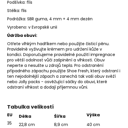
Podšívka: flís
Stélka: flis
Podrážka: SBR guma, 4 mm + 4 mm dezén
Vyrobeno: v Evropské unii
Údržba obuvi:
Otřete vlhkým hadříkem nebo použijte
čisticí pěnu
.
Pravidelně
vyživujte krémem
pro udržení kůže v
kondici. Doporučujeme pravidelné použití
impregnace
pro větší odolnost vůči zašpinění a vlhkosti. Obuv
neperte a nesušte u zdrojů tepla. Pro odstranění
případného zápachu použijte
Shoe Fresh
, který odstraní i
ten nejodolnější zápach a zanechá tak vaši obuv svěží
nebo
Jolly packs
- osvěžující sáčky do obuvi, které
odstraní vlhkost a dodají příjemnou vůni.
Tabulka velikostí
EU
Výška
Délka
Šířka
35
22,8 cm
8,9 cm
40 cm