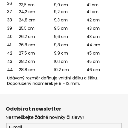
36
23,5 cm
9,0 cm
41 cm
37
24,2 cm
9,2 cm
41 cm
38
24,8 cm
9,3 cm
42 cm
39
25,5 cm
9,5 cm
43 cm
40
26,2 cm
9,6 cm
43 cm
41
26,8 cm
9,8 cm
44 cm
42
27,5 cm
9,9 cm
45 cm
43
28,2 cm
10,1 cm
45 cm
44
28,8 cm
10,2 cm
46 cm
Udávaný rozměr definuje vnitřní délku a šířku.
Doporučený nadměrek je 8 - 12 mm.
Z
á
Odebírat newsletter
p
Nezmeškejte žádné novinky či slevy!
a
t
E-mail